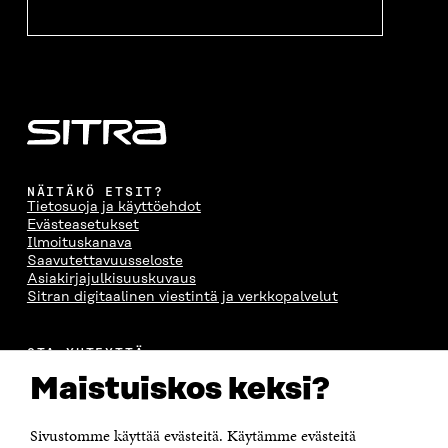
NÄITÄKÖ ETSIT?
Tietosuoja ja käyttöehdot
Evästeasetukset
Ilmoituskanava
Saavutettavuusseloste
Asiakirjajulkisuuskuvaus
Sitran digitaalinen viestintä ja verkkopalvelut
OTA YHTEYTTÄ
Suomen itsenäisyyden juhlarahasto Sitra
Maistuiskos keksi?
Itämerenkatu 11-13, PL 160,
00181 Helsinki
Sivustomme käyttää evästeitä. Käytämme evästeitä
Puhelin +358 294 618 991