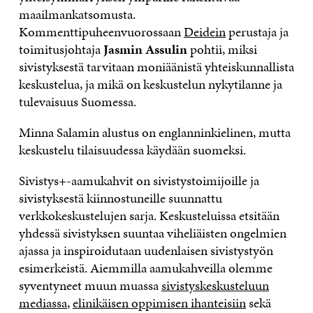
maailmankatsomusta.
Kommenttipuheenvuorossaan
Deidein
perustaja ja
toimitusjohtaja
Jasmin Assulin
pohtii, miksi
sivistyksestä tarvitaan moniäänistä yhteiskunnallista
keskustelua, ja mikä on keskustelun nykytilanne ja
tulevaisuus Suomessa.
Minna Salamin alustus on englanninkielinen, mutta
keskustelu tilaisuudessa käydään suomeksi.
Sivistys+-aamukahvit on sivistystoimijoille ja
sivistyksestä kiinnostuneille suunnattu
verkkokeskustelujen sarja. Keskusteluissa etsitään
yhdessä sivistyksen suuntaa viheliäisten ongelmien
ajassa ja inspiroidutaan uudenlaisen sivistystyön
esimerkeistä. Aiemmilla aamukahveilla olemme
syventyneet muun muassa
sivistyskeskusteluun
mediassa
,
elinikäisen oppimisen ihanteisiin
sekä