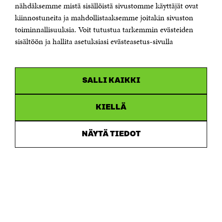
Sähköpostiosoite
nähdäksemme mistä sisällöistä sivustomme käyttäjät ovat
etunimi.sukunimi@sitra.fi tai sitra@sitra.fi
kiinnostuneita ja mahdollistaaksemme joitakin sivuston
toiminnallisuuksia. Voit tutustua tarkemmin evästeiden
Saapumisohjeet
sisältöön ja hallita asetuksiasi evästeasetus-sivulla
Y-tunnus 0202132-3
OLEMME NÄISSÄ SOMEISSA
SALLI KAIKKI
Facebook
Avautuu
uudessa
Linkedin
ikkunassa
KIELLÄ
Avautuu
uudessa
Youtube
ikkunassa
Avautuu
NÄYTÄ TIEDOT
uudessa
Instagram
ikkunassa
Avautuu
uudessa
ikkunassa