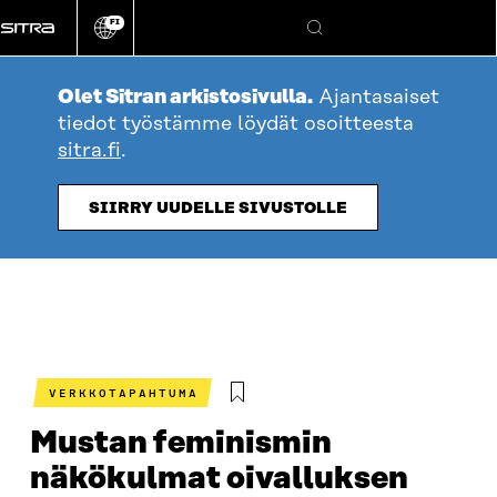
Siirry
FI
suoraan
Vaihda
Hae
sivuston
sisältöön
kieli
Olet Sitran arkistosivulla.
Ajantasaiset
tiedot työstämme löydät osoitteesta
sitra.fi
.
SIIRRY UUDELLE SIVUSTOLLE
VERKKOTAPAHTUMA
Mustan feminismin
näkökulmat oivalluksen