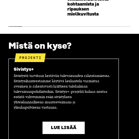
kohtaamista ja
ripauksen
mielikuvitusta
Mistä on kyse?
PROJEKTI
Sivistys+
Sivistystä tarvitaan kestävän tulevaisuuden rakentamisessa.
Sivistysihanteestamme käytävä keskustelu varmistaa
avoimen ja rakentavasti kriittisen tulokulman
tulevaisuuspohdintoihin. Sivistys+-projekti haluaa nostaa
entistä vahvemmin esiin sivistyksen
yhteiskunnallisena muutosvoimana ja
ylisukupolvisena vastuuna.
LUE LISÄÄ