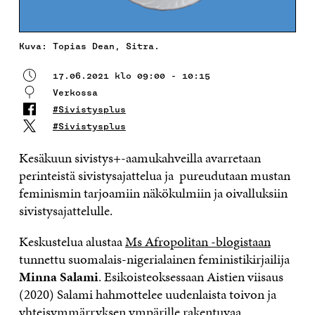
Kuva: Topias Dean, Sitra.
17.06.2021 klo 09:00 - 10:15
Verkossa
#Sivistysplus
#Sivistysplus
Kesäkuun sivistys+-aamukahveilla avarretaan
perinteistä sivistysajattelua ja pureudutaan mustan
feminismin tarjoamiin näkökulmiin ja oivalluksiin
sivistysajattelulle.
Keskustelua alustaa
Ms Afropolitan -blogistaan
tunnettu suomalais-nigerialainen feministikirjailija
Minna Salami
. Esikoisteoksessaan Aistien viisaus
(2020) Salami hahmottelee uudenlaista toivon ja
yhteisymmärryksen ympärille rakentuvaa