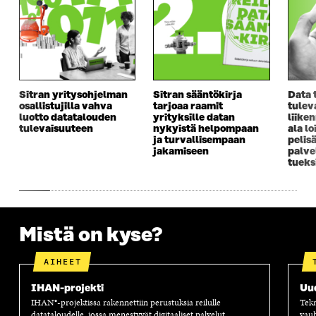
Sitran yritysohjelman
Sitran sääntökirja
Data 
osallistujilla vahva
tarjoaa raamit
tulev
luotto datatalouden
yrityksille datan
liike
tulevaisuuteen
nykyistä helpompaan
ala lo
ja turvallisempaan
pelis
jakamiseen
palve
tueks
Mistä on kyse?
AIHEET
IHAN-projekti
Uu
IHAN®-projektissa rakennettiin perustuksia reilulle
Tekn
datataloudelle, jossa menestyvät digitaaliset palvelut
vauh