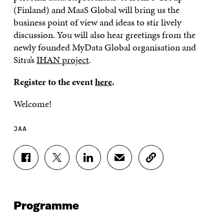
(Finland) and MaaS Global will bring us the
business point of view and ideas to stir lively
discussion. You will also hear greetings from the
newly founded MyData Global organisation and
Sitra’s
IHAN project
.
Register to the event
here
.
Welcome!
JAA
J
J
J
J
K
A
A
A
A
O
A
A
A
A
P
F
T
L
S
I
A
W
I
Ä
O
Programme
C
I
N
H
I
E
T
K
K
A