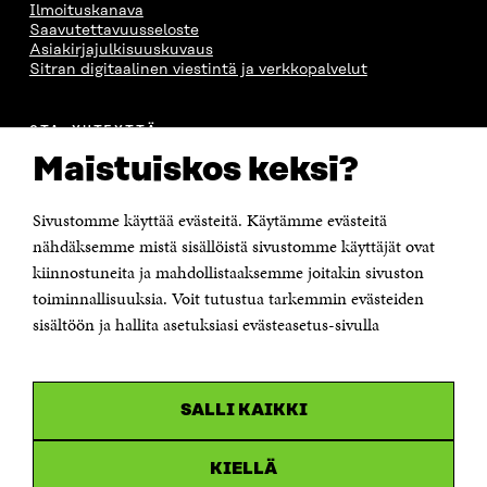
Ilmoituskanava
Saavutettavuusseloste
Asiakirjajulkisuuskuvaus
Sitran digitaalinen viestintä ja verkkopalvelut
OTA YHTEYTTÄ
Suomen itsenäisyyden juhlarahasto Sitra
Maistuiskos keksi?
Itämerenkatu 11-13, PL 160,
00181 Helsinki
Sivustomme käyttää evästeitä. Käytämme evästeitä
Puhelin +358 294 618 991
Sähköpostiosoite
nähdäksemme mistä sisällöistä sivustomme käyttäjät ovat
etunimi.sukunimi@sitra.fi tai sitra@sitra.fi
kiinnostuneita ja mahdollistaaksemme joitakin sivuston
toiminnallisuuksia. Voit tutustua tarkemmin evästeiden
Saapumisohjeet
sisältöön ja hallita asetuksiasi evästeasetus-sivulla
Y-tunnus 0202132-3
OLEMME NÄISSÄ SOMEISSA
SALLI KAIKKI
Facebook
Avautuu
uudessa
Linkedin
ikkunassa
KIELLÄ
Avautuu