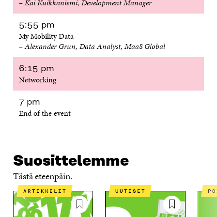
– Kai Kuikkaniemi, Development Manager
U
N
U
K
N
A
N
U
A
S
A
N
5:55 pm
S
S
S
A
My Mobility Data
S
A
S
S
– Alexander Grun, Data Analyst, MaaS Global
A
A
S
A
6:15 pm
Networking
7 pm
End of the event
Suosittelemme
Tästä eteenpäin.
ARTIKKELIT
UUTISET
P