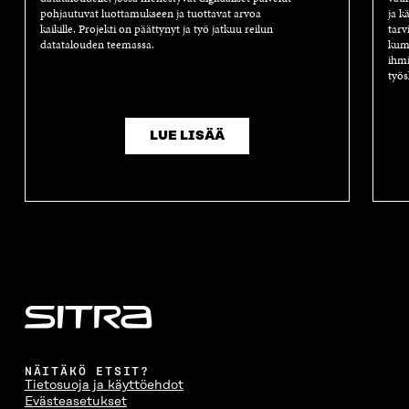
pohjautuvat luottamukseen ja tuottavat arvoa
ja k
kaikille. Projekti on päättynyt ja työ jatkuu reilun
tarv
datatalouden teemassa.
kump
ihmi
työs
LUE LISÄÄ
NÄITÄKÖ ETSIT?
Tietosuoja ja käyttöehdot
Evästeasetukset