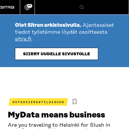
Siirry
FI
suoraan
Vaihda
Hae
sivuston
sisältöön
kieli
Olet Sitran arkistosivulla.
Ajantasaiset
tiedot työstämme löydät osoitteesta
sitra.fi
.
SIIRRY UUDELLE SIVUSTOLLE
KUTSUVIERASTILAISUUS
MyData means business
Are you traveling to Helsinki for Slush in