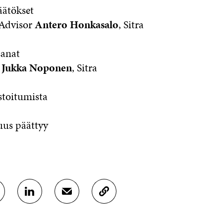
tökset
dvisor
Antero Honkasalo
, Sitra
nat
a
Jukka Noponen
, Sitra
toitumista
uus päättyy
J
J
K
A
A
O
A
A
P