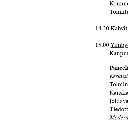
Kommentt
Toimitus
14.30 Kahvi
15.00
Yimby-
Kaupungin
Paneel
Keskust
Toiminna
Kansliapä
Johtava a
Tiedott
Modera