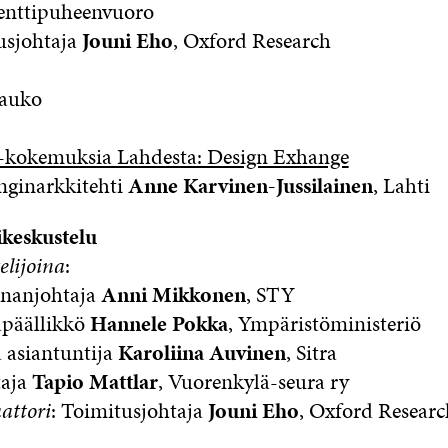
ipuheenvuoro
johtaja
Jouni Eho
, Oxford Research
tauko
kokemuksia Lahdesta: Design Exhange
arkkitehti
Anne Karvinen-Jussilainen
, Lahti
ikeskustelu
elijoina
:
njohtaja
Anni Mikkonen
, STY
ällikkö
Hannele Pokka
, Ympäristöministeriö
siantuntija
Karoliina Auvinen
, Sitra
aja
Tapio Mattlar
, Vuorenkylä-seura ry
attori
: Toimitusjohtaja
Jouni Eho
, Oxford Researc