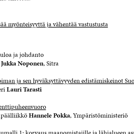
sää myönteisyyttä ja vähentää vastustusta
uloa ja johdanto
a
Jukka Noponen
, Sitra
oiman ja sen hyväksyttävyyden edistämiskeinot Su
ri
Lauri Tarasti
nttipuheenvuoro
älliikkö
Hannele Pokka
, Ympäristöministeriö
umalli 1: korvaus maanomistajille ja lähialueen as