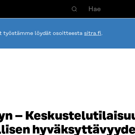
ot työstämme löydät osoitteesta
sitra.fi
.
 – Keskustelutilaisu
llisen hyväksyttävyyd