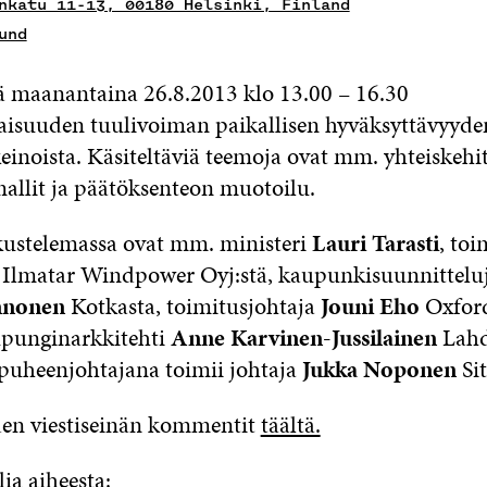
nkatu 11-13, 00180 Helsinki, Finland
und
tää maanantaina 26.8.2013 klo 13.00 – 16.30
laisuuden tuulivoiman paikallisen hyväksyttävyyden
inoista. Käsiteltäviä teemoja ovat mm. yhteiskehit
llit ja päätöksenteon muotoilu.
ustelemassa ovat mm. ministeri
Lauri Tarasti
, toi
Ilmatar Windpower Oyj:stä, kaupunkisuunnittelu
nnonen
Kotkasta, toimitusjohtaja
Jouni Eho
Oxford
upunginarkkitehti
Anne Karvinen-Jussilainen
Lahd
puheenjohtajana toimii johtaja
Jukka Noponen
Sit
den viestiseinän kommentit
täältä.
ia aiheesta: