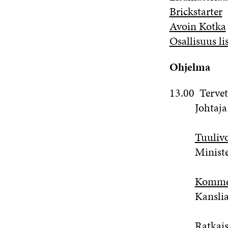
Brickstarter
Avoin Kotka
Osallisuus li
Ohjelma
13.00 Tervet
Johtaj
Tuuliv
Ministe
Komme
Kansliapä
Ratkais