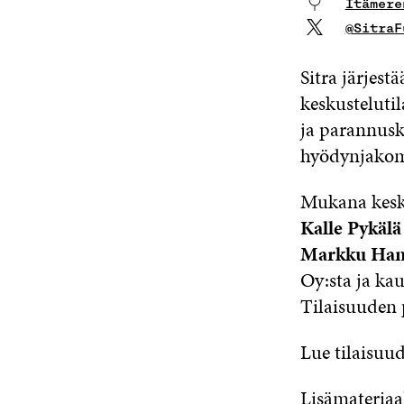
Itämere
@SitraF
Sitra järjes
keskusteluti
ja parannuske
hyödynjakoma
Mukana kesk
Kalle Pykälä
Markku Ha
Oy:sta ja ka
Tilaisuuden 
Lue tilaisuu
Lisämateriaal