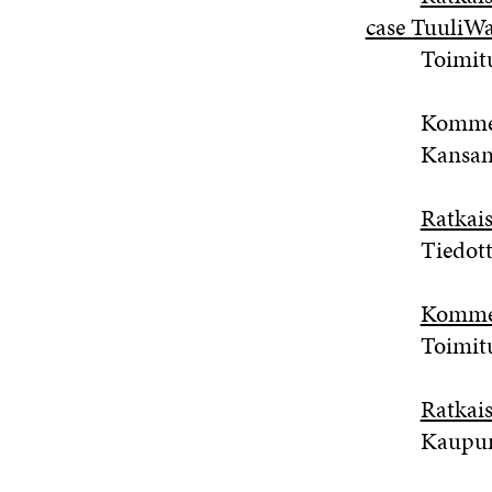
case TuuliWa
Toimitus
Kommentt
Kansaned
Ratkais
Tiedott
Komme
Toimitus
Ratkais
Kaupungin