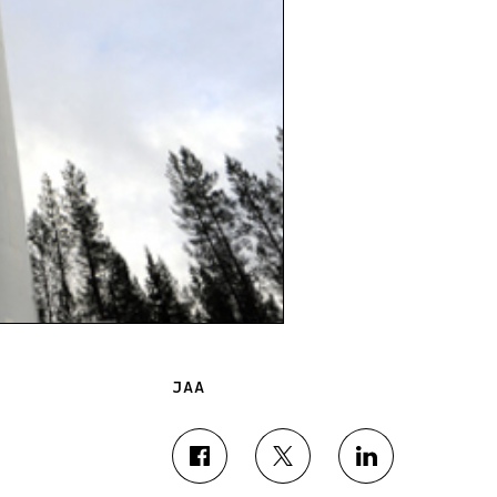
JAA
J
J
J
A
A
A