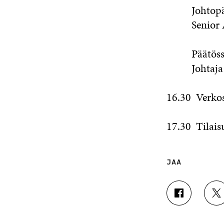
Johtopää
Senior A
Päätössa
Johtaj
16.30 Verkos
17.30 Tilais
JAA
J
J
A
A
A
A