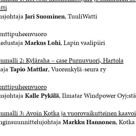
tti
johtaja
Jari Suominen
, TuuliWatti
ipuheenvuoro
ustaja
Markus Lohi
, Lapin vaalipiiri
umalli 2: Kyläraha – case Purnuvuori, Hartola
aja
Tapio Mattlar
, Vuorenkylä-seura ry
nttipuheenvuoro
johtaja
Kalle Pykälä
, Ilmatar Windpower Oyj:stä
umalli 3: Avoin Kotka ja vuorovaikutteinen kaavoi
suunnittelujohtaja
Markku Hannonen
, Kotka