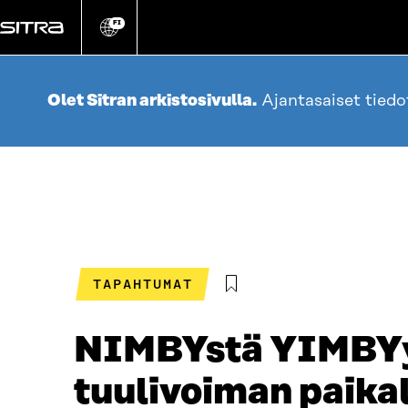
Siirry
suoraan
FI
Vaihda
sivuston
sisältöön
kieli
Olet Sitran arkistosivulla.
Ajantasaiset tied
TAPAHTUMAT
NIMBYstä YIMBYyn
tuulivoiman paika