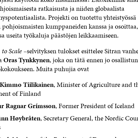
joismaisesta ratkaisusta ja niiden globaalista
spotentiaalista. Projekti on tuotettu yhteistyössä
n pohjoismaisten kumppaneiden kanssa ja osoittaa, 
sa useita työkaluja päästöjen leikkaamiseen.
to Scale –
selvityksen tulokset esittelee Sitran van
ja
Oras Tynkkynen
, joka on tätä ennen jo osallistu
okokoukseen. Muita puhujia ovat
Kimmo Tiilikainen
, Minister of Agriculture and t
ent of Finland
ur Ragnar Grímsson
, Former President of Iceland
inn Høybråten
, Secretary General, the Nordic Coun
s