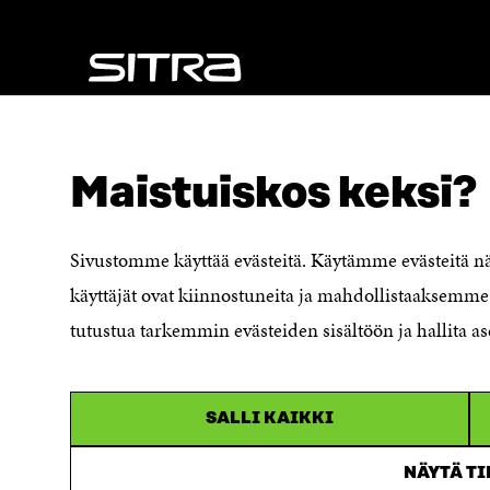
K
U
U
N
N
A
A
S
S
S
S
A
NÄITÄKÖ ETSIT?
A
Tietosuoja ja käyttöehdot
Maistuiskos keksi?
Evästeasetukset
Ilmoituskanava
Saavutettavuusseloste
Sivustomme käyttää evästeitä. Käytämme evästeitä 
Asiakirjajulkisuuskuvaus
käyttäjät ovat kiinnostuneita ja mahdollistaaksemme 
Sitran digitaalinen viestintä ja
tutustua tarkemmin evästeiden sisältöön ja hallita as
verkkopalvelut
SALLI KAIKKI
NÄYTÄ T