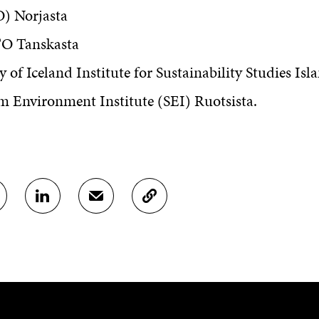
) Norjasta
 Tanskasta
y of Iceland Institute for Sustainability Studies Isl
m Environment Institute (SEI) Ruotsista.
J
J
K
A
A
O
A
A
P
L
S
I
I
Ä
O
N
H
I
K
K
A
E
Ö
R
D
P
T