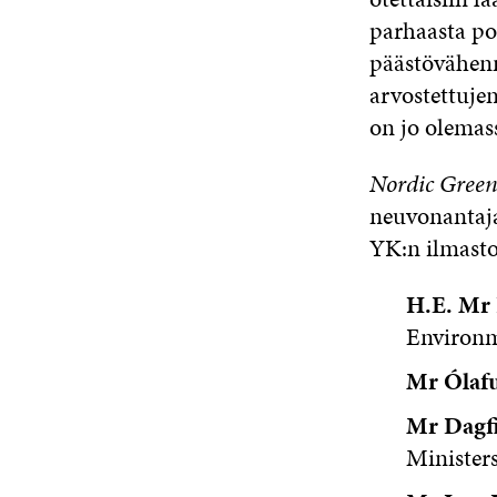
parhaasta poh
päästövähenny
arvostettuje
on jo olemas
Nordic Green 
neuvonanta
YK:n ilmast
H.E. Mr 
Environm
Mr Ólaf
Mr Dagf
Minister