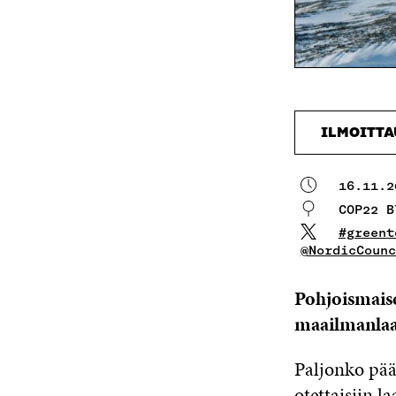
ILMOITT
16.11.2
COP22 B
#greent
@NordicCounc
Pohjoismaise
maailmanlaaj
Paljonko pääs
otettaisiin 