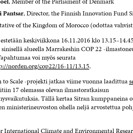
Joel
, Member of the Parliament of Denmark
 Pantsar
, Director, the Finnish Innovation Fund S
tative of the Kingdom of Morocco (odottaa vahvist
rjestetään keskiviikkona 16.11.2016 klo 13.15–14.4
a sinisellä alueella Marrakeshin COP 22 -ilmastone
T
apahtumaa voi myös seurata
p://norden.org/cop22/16-11/13.15
.
 to Scale -projekti jatkaa viime vuonna laadittua
s
oitiin 17 olemassa olevan ilmastoratkaisun
ysvaikutuksia. Tällä kertaa Sitran kumppaneina o
n ministerineuvoston ohella neljä arvostettua poh
:
or International Climate and Environmental Resea