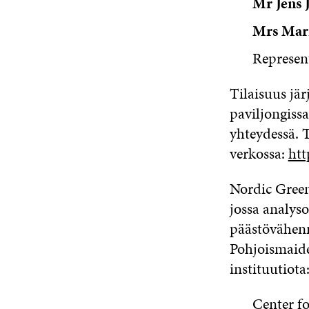
Mr Jens 
Mrs Mari
Represen
Tilaisuus jä
paviljongiss
yhteydessä. 
verkossa:
htt
Nordic Green
jossa analys
päästövähenn
Pohjoismaide
instituutiota
Center f