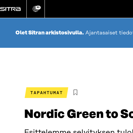
Siirry
suoraan
FI
Vaihda
sivuston
sisältöön
kieli
Olet Sitran arkistosivulla.
Ajantasaiset tied
TAPAHTUMAT
Nordic Green to S
Esittelemme selvityksen tulo