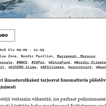
AUDU
016 klo 09:00 - 21:55
lue Zone, Nordic Pavilion,
Marrakesh, Morocco
oscale
,
#NNCS
,
#COP22
,
@SitraFund
,
@Nordic_Climate
il
,
@CICERO_klima
,
@SEIclimate
,
@concitoint
,
@Has
t ilmastoratkaisut tarjoavat huomattavia päästö
uisesti
töjä voitaisiin vähentää, jos parhaat pohjoismaise
laajasti käyttöön koko maailmassa? Esittelemme ana