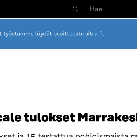
ot työstämme löydät osoitteesta
sitra.fi
.
cale tulokset Marrakes
kset ja 15 testattua pohjoismaista r