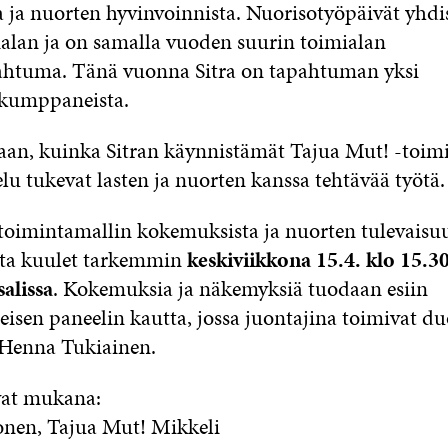
a ja nuorten hyvinvoinnista. Nuorisotyöpäivät yhdi
alan ja on samalla vuoden suurin toimialan
ahtuma. Tänä vuonna Sitra on tapahtuman yksi
ökumppaneista.
an, kuinka Sitran käynnistämät Tajua Mut! -toimi
lu tukevat lasten ja nuorten kanssa tehtävää työtä.
toimintamallin kokemuksista ja nuorten tulevais
sta kuulet tarkemmin
keskiviikkona 15.4. klo 15.
alissa
. Kokemuksia ja näkemyksiä tuodaan esiin
eisen paneelin kautta, jossa juontajina toimivat 
 Henna Tukiainen.
vat mukana:
nen, Tajua Mut! Mikkeli