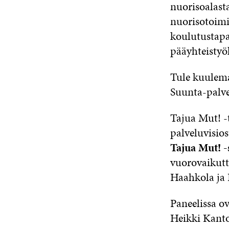
nuorisoalast
nuorisotoimi
koulutustap
pääyhteisty
Tule kuulema
Suunta-palve
Tajua Mut! -
palveluvisio
Tajua Mut! -s
vuorovaikutt
Haahkola ja
Paneelissa o
Heikki Kanto