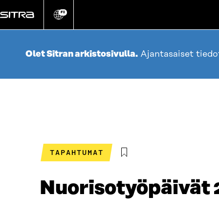
Siirry
suoraan
FI
Vaihda
sivuston
sisältöön
kieli
Olet Sitran arkistosivulla.
Ajantasaiset tied
TAPAHTUMAT
Nuorisotyöpäivät