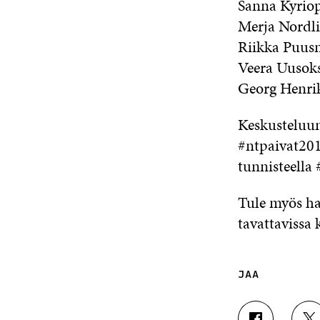
Sanna Kyrio
Merja Nordl
Riikka Puusn
Veera Uusoks
Georg Henrik
Keskusteluun 
#ntpaivat201
tunnisteella
Tule myös h
tavattavissa
JAA