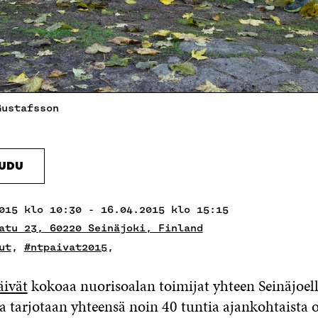
Gustafsson
AUDU
015 klo 10:30 - 16.04.2015 klo 15:15
atu 23, 60220 Seinäjoki, Finland
ut
,
#ntpaivat2015
,
äivät
kokoaa nuorisoalan toimijat yhteen Seinäjoel
a tarjotaan yhteensä noin 40 tuntia ajankohtaista 