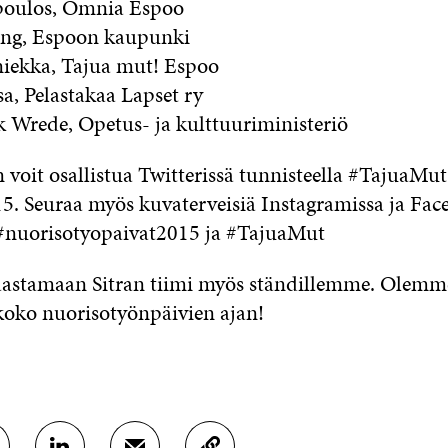
poulos, Omnia Espoo
ing, Espoon kaupunki
iekka, Tajua mut! Espoo
a, Pelastakaa Lapset ry
 Wrede, Opetus- ja kulttuuriministeriö
voit osallistua Twitterissä tunnisteella #TajuaMut
5. Seuraa myös kuvaterveisiä Instagramissa ja Fac
 #nuorisotyopaivat2015 ja #TajuaMut
aastamaan Sitran tiimi myös ständillemme. Olemm
 koko nuorisotyönpäivien ajan!