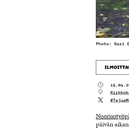
Photo: Sari 
ILMOITT
15.04.2
Kirkkok
#TajuaM
Nuorisotyöp
päivän aikan