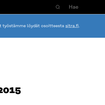
ot työstämme löydät osoitteesta
sitra.fi
.
 2015