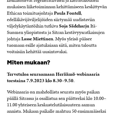
keskustelevat regeneratiivisen ja kiertotalouden
mukaisen liiketoiminnan kehittämiseen keskittyvän
Ethican toimitusjohtaja
Paula Fontell
,
edelläkävijäviljelijöiden siirtymää uudistaviin
viljelykäytäntöihin tutkiva
Soja Sädeharju
Itä-
Suomen yliopistosta ja Sitran kestävyysratkaisujen
johtaja
Lasse Miettinen
. Myös yleisö pääsee
tuomaan esille ajatuksiaan siitä, miten taloutta
voitaisiin kehittää uusintavaksi.
Miten mukaan?
Tervetuloa seuraamaan Heräämö-webinaaria
torstaina 7.9.2023 klo 8.30–9.50
.
Webinaaria on mahdollista seurata myös paikan
päällä Sitrassa ja osallistua sen päätteeksi klo 10.00–
11.00 yhteiseen keskustelutilaisuuteen aamun
annista. Mukaan paikalle mahtuu 50 ensimmäiseksi