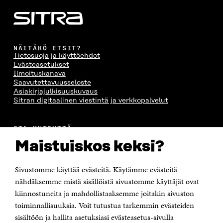
NÄITÄKÖ ETSIT?
Tietosuoja ja käyttöehdot
Evästeasetukset
Ilmoituskanava
Saavutettavuusseloste
Asiakirjajulkisuuskuvaus
Sitran digitaalinen viestintä ja verkkopalvelut
OTA YHTEYTTÄ
Suomen itsenäisyyden juhlarahasto Sitra
Maistuiskos keksi?
Itämerenkatu 11-13, PL 160,
00181 Helsinki
Sivustomme käyttää evästeitä. Käytämme evästeitä
Puhelin +358 294 618 991
Sähköpostiosoite
nähdäksemme mistä sisällöistä sivustomme käyttäjät ovat
etunimi.sukunimi@sitra.fi tai sitra@sitra.fi
kiinnostuneita ja mahdollistaaksemme joitakin sivuston
Saapumisohjeet
toiminnallisuuksia. Voit tutustua tarkemmin evästeiden
sisältöön ja hallita asetuksiasi evästeasetus-sivulla
Y-tunnus 0202132-3