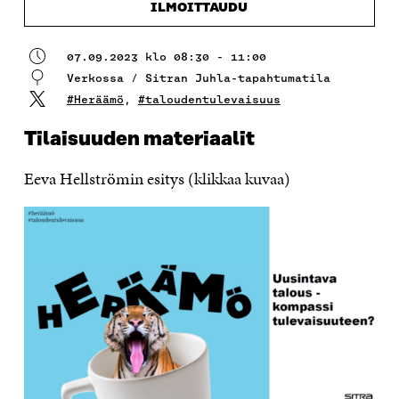
ILMOITTAUDU
07.09.2023 klo 08:30 - 11:00
Verkossa / Sitran Juhla-tapahtumatila
#Heräämö
,
#taloudentulevaisuus
Tilaisuuden materiaalit
Eeva Hellströmin esitys (klikkaa kuvaa)