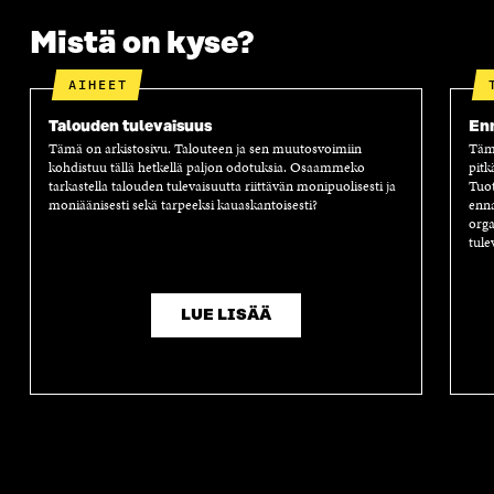
Mistä on kyse?
AIHEET
Talouden tulevaisuus
Enn
Tämä on arkistosivu. Talouteen ja sen muutosvoimiin
Tämä
kohdistuu tällä hetkellä paljon odotuksia. Osaammeko
pitk
tarkastella talouden tulevaisuutta riittävän monipuolisesti ja
Tuot
moniäänisesti sekä tarpeeksi kauaskantoisesti?
enna
orga
tule
LUE LISÄÄ