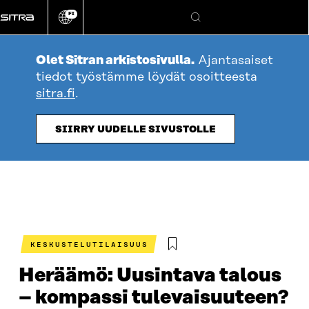
Siirry
FI
suoraan
Vaihda
Hae
sivuston
sisältöön
kieli
Olet Sitran arkistosivulla.
Ajantasaiset
tiedot työstämme löydät osoitteesta
sitra.fi
.
SIIRRY UUDELLE SIVUSTOLLE
KESKUSTELUTILAISUUS
Heräämö: Uusintava talous
– kompassi tulevaisuuteen?