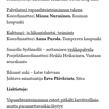
Palvelutori vapaaehtoistoiminnan tukena
Koordinaattori
Minna Nurminen
, Rauman
kaupunki
Kulttuuri- ja liikuntaluotsi -toiminta
Koordinaattori
Anna Purola
, Tampereen kaupunki
Suurella Sydämellä – auttamisen
verkkopalvelu
Projektikoordinaattori Heikki Heikurinen, Vantaan
seurakunta
Ikkunat auki – katse tulevaan
Johtava asiantuntija
Eeva Päivärinta
, Sitra
Lisätietoja:
Vapaaehtoistoiminnan esteet pitkälti kuvitteellisia,
mutta parannettavaakin löytyy