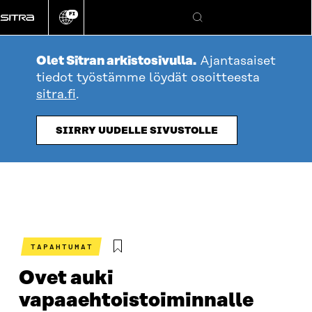
Siirry
FI
suoraan
Vaihda
Hae
sivuston
sisältöön
kieli
Olet Sitran arkistosivulla.
Ajantasaiset
tiedot työstämme löydät osoitteesta
sitra.fi
.
SIIRRY UUDELLE SIVUSTOLLE
TAPAHTUMAT
Ovet auki
vapaaehtoistoiminnalle