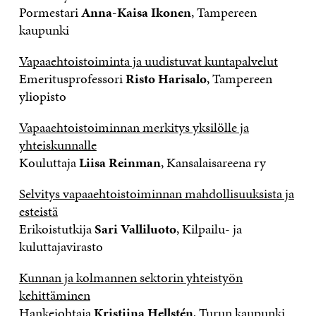
Pormestari
Anna-Kaisa Ikonen
, Tampereen
kaupunki
Vapaaehtoistoiminta ja uudistuvat kuntapalvelut
Emeritusprofessori
Risto Harisalo
, Tampereen
yliopisto
Vapaaehtoistoiminnan merkitys yksilölle ja
yhteiskunnalle
Kouluttaja
Liisa Reinman
, Kansalaisareena ry
Selvitys vapaaehtoistoiminnan mahdollisuuksista ja
esteistä
Erikoistutkija
Sari Valliluoto
, Kilpailu- ja
kuluttajavirasto
Kunnan ja kolmannen sektorin yhteistyön
kehittäminen
Hankejohtaja
Kristiina Hellstén
, Turun kaupunki