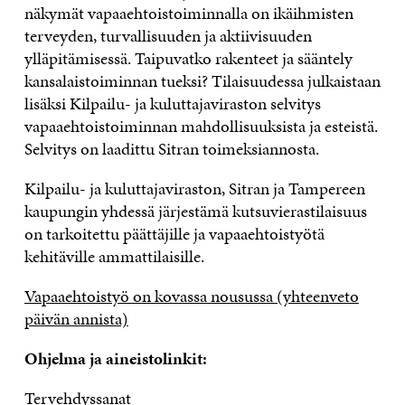
näkymät vapaaehtoistoiminnalla on ikäihmisten
terveyden, turvallisuuden ja aktiivisuuden
ylläpitämisessä. Taipuvatko rakenteet ja sääntely
kansalaistoiminnan tueksi? Tilaisuudessa julkaistaan
lisäksi Kilpailu- ja kuluttajaviraston selvitys
vapaaehtoistoiminnan mahdollisuuksista ja esteistä.
Selvitys on laadittu Sitran toimeksiannosta.
Kilpailu- ja kuluttajaviraston, Sitran ja Tampereen
kaupungin yhdessä järjestämä kutsuvierastilaisuus
on tarkoitettu päättäjille ja vapaaehtoistyötä
kehitäville ammattilaisille.
Vapaaehtoistyö on kovassa nousussa (yhteenveto
päivän annista)
Ohjelma ja aineistolinkit:
Tervehdyssanat