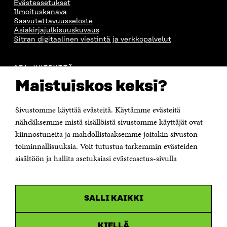
Evästeasetukset
A
A
S
Ilmoituskanava
A
Saavutettavuusseloste
Asiakirjajulkisuuskuvaus
Sitran digitaalinen viestintä ja verkkopalvelut
OTA YHTEYTTÄ
Suomen itsenäisyyden juhlarahasto Sitra
Maistuiskos keksi?
Itämerenkatu 11-13, PL 160,
00181 Helsinki
Sivustomme käyttää evästeitä. Käytämme evästeitä
Puhelin +358 294 618 991
Sähköpostiosoite
nähdäksemme mistä sisällöistä sivustomme käyttäjät ovat
etunimi.sukunimi@sitra.fi tai sitra@sitra.fi
kiinnostuneita ja mahdollistaaksemme joitakin sivuston
Saapumisohjeet
toiminnallisuuksia. Voit tutustua tarkemmin evästeiden
sisältöön ja hallita asetuksiasi evästeasetus-sivulla
Y-tunnus 0202132-3
OLEMME NÄISSÄ SOMEISSA
SALLI KAIKKI
Facebook
Avautuu
uudessa
Linkedin
ikkunassa
KIELLÄ