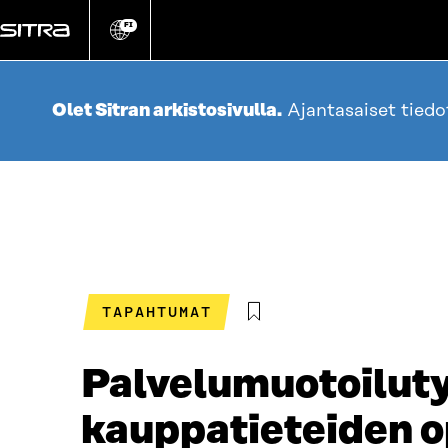
Siirry
suoraan
FI
Vaihda
sivuston
sisältöön
kieli
Olet Sitran arkistosivulla.
Ajantasaiset tied
TAPAHTUMAT
Palvelumuotoiluty
kauppatieteiden op