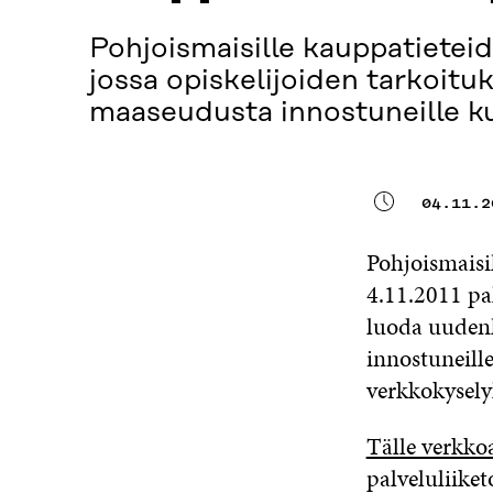
Pohjoismaisille kauppatieteid
jossa opiskelijoiden tarkoitu
maaseudusta innostuneille ku
04.11.2
Pohjoismaisil
4.11.2011 pa
luoda uudenl
innostuneill
verkkokyselyl
Tälle verkkoa
palveluliike