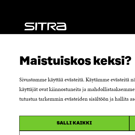
K
U
U
N
N
A
A
S
S
S
S
A
A
NÄITÄKÖ ETSIT?
Tietosuoja ja käyttöehdot
Maistuiskos keksi?
Evästeasetukset
Ilmoituskanava
Saavutettavuusseloste
Sivustomme käyttää evästeitä. Käytämme evästeitä 
Asiakirjajulkisuuskuvaus
käyttäjät ovat kiinnostuneita ja mahdollistaaksemme 
Sitran digitaalinen viestintä ja
tutustua tarkemmin evästeiden sisältöön ja hallita as
verkkopalvelut
SALLI KAIKKI