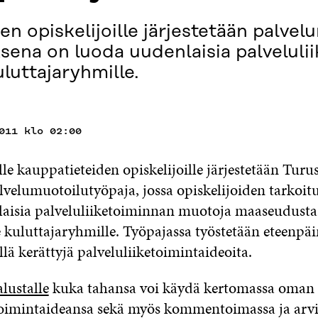
en opiskelijoille järjestetään palvel
ksena on luoda uudenlaisia palvelul
luttajaryhmille.
011 klo 02:00
le kauppatieteiden opiskelijoille järjestetään Turu
lvelumuotoilutyöpaja, jossa opiskelijoiden tarkoit
aisia palveluliiketoiminnan muotoja maaseudusta
e kuluttajaryhmille. Työpajassa työstetään eteenp
lä kerättyjä palveluliiketoimintaideoita.
lustalle
kuka tahansa voi käydä kertomassa oman
toimintaideansa sekä myös kommentoimassa ja arv