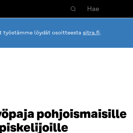
ot työstämme löydät osoitteesta
sitra.fi
.
öpaja pohjoismaisille
iskelijoille