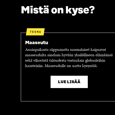
O
R
Mistä on kyse?
K
I
I
S
S
S
S
Ä
A
A
TEEMA
A
V
V
A
Maaseutu
A
U
Asuinpaikasta riippumatta suomalaiset kaipaavat
U
T
maaseudulta aineksia hyvään yksilölliseen elämäänsä
T
U
sekä vihreästä taloudesta vastauksia globaaleihin
U
U
haasteisiin. Maaseudulle on uutta kysyntää.
U
U
U
U
U
D
LUE LISÄÄ
D
E
E
S
S
S
S
A
A
I
I
K
K
K