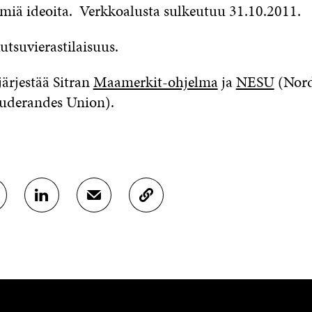
miä ideoita. Verkkoalusta sulkeutuu 31.10.2011.
utsuvierastilaisuus.
järjestää Sitran
Maamerkit-ohjelma
ja
NESU
(Nord
uderandes Union).
J
J
K
A
A
O
A
A
P
L
S
I
I
Ä
O
N
H
I
K
K
A
E
Ö
R
D
P
T