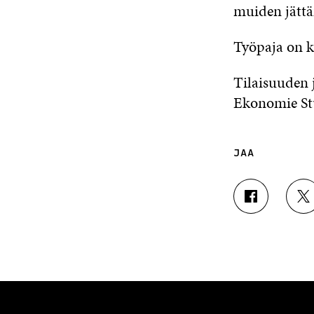
muiden jättä
Työpaja on k
Tilaisuuden 
Ekonomie St
JAA
J
J
A
A
A
A
F
T
A
W
C
I
E
T
B
T
O
E