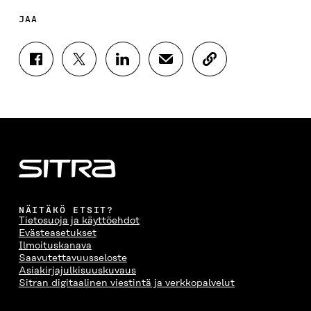
JAA
J
J
J
J
K
A
A
A
A
O
A
A
A
A
P
F
T
L
S
I
A
W
I
Ä
O
C
I
N
H
I
E
T
K
K
A
B
T
E
Ö
R
O
E
D
P
T
O
R
I
O
I
K
I
N
S
K
I
S
I
T
K
NÄITÄKÖ ETSIT?
S
S
S
I
E
Tietosuoja ja käyttöehdot
S
Ä
S
L
L
Evästeasetukset
A
A
Ä
L
I
Ilmoituskanava
A
V
A
A
N
Saavutettavuusseloste
V
A
V
A
L
Asiakirjajulkisuuskuvaus
A
U
A
V
I
Sitran digitaalinen viestintä ja verkkopalvelut
U
T
U
A
N
T
U
T
U
K