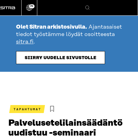
Siirry
FI
suoraan
Vaihda
Hae
sivuston
sisältöön
kieli
Olet Sitran arkistosivulla.
Ajantasaiset
tiedot työstämme löydät osoitteesta
sitra.fi
.
SIIRRY UUDELLE SIVUSTOLLE
TAPAHTUMAT
Palvelusetelilainsäädäntö
uudistuu -seminaari