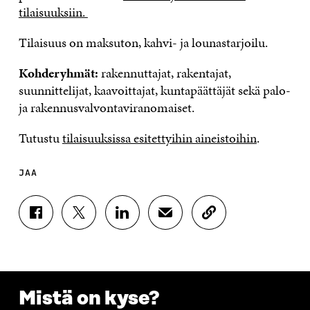
tilaisuuksiin.
Tilaisuus on maksuton, kahvi- ja lounastarjoilu.
Kohderyhmät:
rakennuttajat, rakentajat,
suunnittelijat, kaavoittajat, kuntapäättäjät sekä palo-
ja rakennusvalvontaviranomaiset.
Tutustu
tilaisuuksissa esitettyihin aineistoihin
.
JAA
J
J
J
J
K
A
A
A
A
O
A
A
A
A
P
F
T
L
S
I
A
W
I
Ä
O
C
I
N
H
I
E
T
K
K
A
Mistä on kyse?
B
T
E
Ö
R