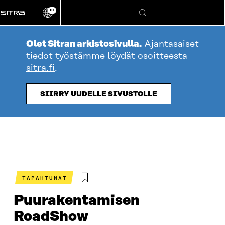
Siirry
FI
suoraan
Vaihda
Hae
sivuston
sisältöön
kieli
Olet Sitran arkistosivulla.
Ajantasaiset
tiedot työstämme löydät osoitteesta
sitra.fi
.
SIIRRY UUDELLE SIVUSTOLLE
TAPAHTUMAT
Puurakentamisen
RoadShow