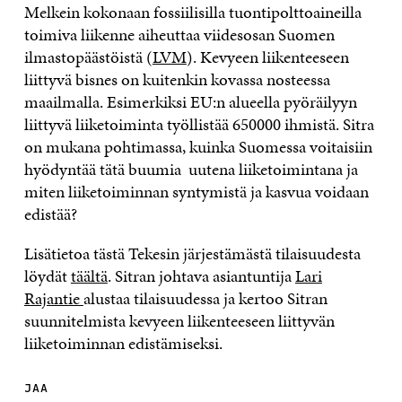
Melkein kokonaan fossiilisilla tuontipolttoaineilla
toimiva liikenne aiheuttaa viidesosan Suomen
ilmastopäästöistä (
LVM
). Kevyeen liikenteeseen
liittyvä bisnes on kuitenkin kovassa nosteessa
maailmalla. Esimerkiksi EU:n alueella pyöräilyyn
liittyvä liiketoiminta työllistää 650000 ihmistä. Sitra
on mukana pohtimassa, kuinka Suomessa voitaisiin
hyödyntää tätä buumia uutena liiketoimintana ja
miten liiketoiminnan syntymistä ja kasvua voidaan
edistää?
Lisätietoa tästä Tekesin järjestämästä tilaisuudesta
löydät
täältä
. Sitran johtava asiantuntija
Lari
Rajantie
alustaa tilaisuudessa ja kertoo Sitran
suunnitelmista kevyeen liikenteeseen liittyvän
liiketoiminnan edistämiseksi.
JAA