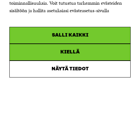
toiminnallisuuksia. Voit tutustua tarkemmin evästeiden
Saapumisohjeet
sisältöön ja hallita asetuksiasi evästeasetus-sivulla
Y-tunnus 0202132-3
OLEMME NÄISSÄ SOMEISSA
SALLI KAIKKI
Facebook
Avautuu
uudessa
Linkedin
ikkunassa
KIELLÄ
Avautuu
uudessa
Youtube
ikkunassa
Avautuu
NÄYTÄ TIEDOT
uudessa
Instagram
ikkunassa
Avautuu
uudessa
ikkunassa