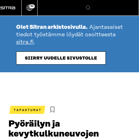
Siirry
FI
suoraan
Vaihda
Hae
sivuston
sisältöön
kieli
Olet Sitran arkistosivulla.
Ajantasaiset
tiedot työstämme löydät osoitteesta
sitra.fi
.
SIIRRY UUDELLE SIVUSTOLLE
TAPAHTUMAT
Pyöräilyn ja
kevytkulkuneuvojen