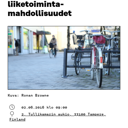
liiketoiminta­
mahdollisuudet
Kuva: Ronan Browne
02.06.2016 klo 09:00
2, Tullikamarin aukio, 33100 Tampere,
Finland