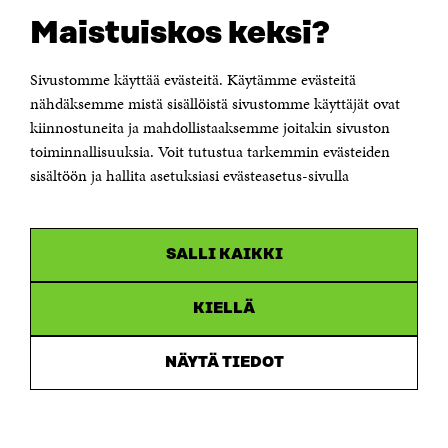
Suomen itsenäisyyden juhlarahasto Sitra
Maistuiskos keksi?
Itämerenkatu 11-13, PL 160,
00181 Helsinki
Sivustomme käyttää evästeitä. Käytämme evästeitä
Puhelin +358 294 618 991
Sähköpostiosoite
nähdäksemme mistä sisällöistä sivustomme käyttäjät ovat
etunimi.sukunimi@sitra.fi tai sitra@sitra.fi
kiinnostuneita ja mahdollistaaksemme joitakin sivuston
Saapumisohjeet
toiminnallisuuksia. Voit tutustua tarkemmin evästeiden
sisältöön ja hallita asetuksiasi evästeasetus-sivulla
Y-tunnus 0202132-3
OLEMME NÄISSÄ SOMEISSA
SALLI KAIKKI
Facebook
Avautuu
uudessa
Linkedin
ikkunassa
KIELLÄ
Avautuu
uudessa
Youtube
ikkunassa
Avautuu
NÄYTÄ TIEDOT
uudessa
Instagram
ikkunassa
Avautuu
uudessa
ikkunassa