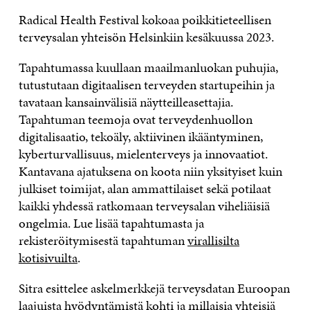
Radical Health Festival kokoaa poikkitieteellisen
terveysalan yhteisön Helsinkiin kesäkuussa 2023.
Tapahtumassa kuullaan maailmanluokan puhujia,
tutustutaan digitaalisen terveyden startupeihin ja
tavataan kansainvälisiä näytteilleasettajia.
Tapahtuman teemoja ovat terveydenhuollon
digitalisaatio, tekoäly, aktiivinen ikääntyminen,
kyberturvallisuus, mielenterveys ja innovaatiot.
Kantavana ajatuksena on koota niin yksityiset kuin
julkiset toimijat, alan ammattilaiset sekä potilaat
kaikki yhdessä ratkomaan terveysalan viheliäisiä
ongelmia. Lue lisää tapahtumasta ja
rekisteröitymisestä tapahtuman
virallisilta
kotisivuilta
.
Sitra esittelee askelmerkkejä terveysdatan Euroopan
laajuista hyödyntämistä kohti ja millaisia yhteisiä