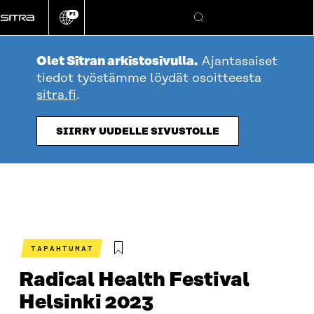
Siirry
FI
suoraan
Vaihda
Hae
sivuston
sisältöön
kieli
Olet Sitran arkistosivulla.
Ajantasaiset
tiedot työstämme löydät osoitteesta
sitra.fi
.
SIIRRY UUDELLE SIVUSTOLLE
TAPAHTUMAT
Radical Health Festival
Helsinki 2023