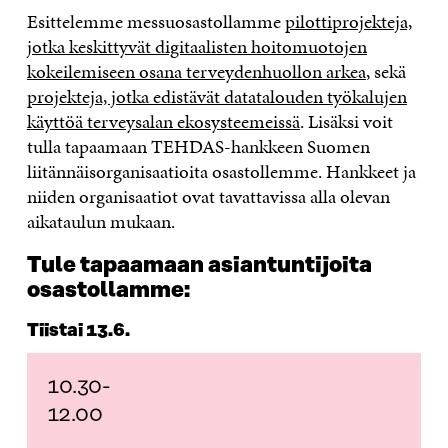
Esittelemme messuosastollamme
pilottiprojekteja,
jotka keskittyvät digitaalisten hoitomuotojen
kokeilemiseen osana terveydenhuollon arkea
, sekä
projekteja, jotka edistävät datatalouden työkalujen
käyttöä terveysalan ekosysteemeissä
. Lisäksi voit
tulla tapaamaan TEHDAS-hankkeen Suomen
liitännäisorganisaatioita osastollemme. Hankkeet ja
niiden organisaatiot ovat tavattavissa alla olevan
aikataulun mukaan.
Tule tapaamaan asiantuntijoita
osastollamme:
Tiistai 13.6.
10.30-
12.00