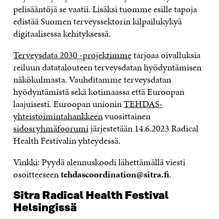
pelisääntöjä se vaatii. Lisäksi tuomme esille tapoja
edistää Suomen terveyssektorin kilpailukykyä
digitaalisessa kehityksessä.
Terveysdata 2030 -projektimme
tarjoaa oivalluksia
reiluun datatalouteen terveysdatan hyödyntämisen
näkökulmasta. Vauhditamme terveysdatan
hyödyntämistä sekä kotimaassa että Euroopan
laajuisesti. Euroopan unionin
TEHDAS-
yhteistoimintahankkeen
vuosittainen
sidosryhmäfoorumi
järjestetään 14.6.2023 Radical
Health Festivalin yhteydessä.
Vinkki: Pyydä alennuskoodi lähettämällä viesti
osoitteeseen
tehdascoordination@sitra.fi
.
Sitra Radical Health Festival
Helsingissä