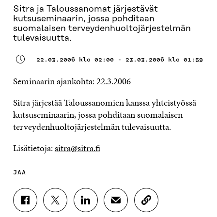
Sitra ja Taloussanomat järjestävät
kutsuseminaarin, jossa pohditaan
suomalaisen terveydenhuoltojärjestelmän
tulevaisuutta.
22.03.2006 klo 02:00 - 23.03.2006 klo 01:59
Seminaarin ajankohta: 22.3.2006
Sitra järjestää Taloussanomien kanssa yhteistyössä
kutsuseminaarin, jossa pohditaan suomalaisen
terveydenhuoltojärjestelmän tulevaisuutta.
Lisätietoja:
sitra@sitra.fi
JAA
J
J
J
J
K
A
A
A
A
O