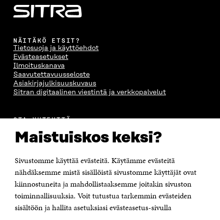
S
A
S
S
A
I
A
S
I
K
I
A
K
K
K
I
K
U
K
K
NÄITÄKÖ ETSIT?
Tietosuoja ja käyttöehdot
U
N
U
K
Evästeasetukset
N
A
N
U
Ilmoituskanava
A
S
A
N
Saavutettavuusseloste
S
S
S
A
Asiakirjajulkisuuskuvaus
S
A
S
S
Sitran digitaalinen viestintä ja verkkopalvelut
A
A
S
A
OTA YHTEYTTÄ
Suomen itsenäisyyden juhlarahasto Sitra
Maistuiskos keksi?
Itämerenkatu 11-13, PL 160,
00181 Helsinki
Sivustomme käyttää evästeitä. Käytämme evästeitä
Puhelin +358 294 618 991
Sähköpostiosoite
nähdäksemme mistä sisällöistä sivustomme käyttäjät ovat
etunimi.sukunimi@sitra.fi tai sitra@sitra.fi
kiinnostuneita ja mahdollistaaksemme joitakin sivuston
Saapumisohjeet
toiminnallisuuksia. Voit tutustua tarkemmin evästeiden
sisältöön ja hallita asetuksiasi evästeasetus-sivulla
Y-tunnus 0202132-3