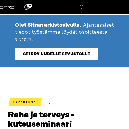
Siirry
FI
suoraan
Vaihda
Hae
sivuston
sisältöön
kieli
Olet Sitran arkistosivulla.
Ajantasaiset
tiedot työstämme löydät osoitteesta
sitra.fi
.
SIIRRY UUDELLE SIVUSTOLLE
TAPAHTUMAT
Raha ja terveys -
kutsuseminaari