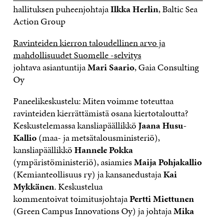
hallituksen puheenjohtaja
Ilkka Herlin
, Baltic Sea
Action Group
Ravinteiden kierron taloudellinen arvo ja
mahdollisuudet Suomelle -selvitys
johtava asiantuntija
Mari Saario
, Gaia Consulting
Oy
Paneelikeskustelu: Miten voimme toteuttaa
ravinteiden kierrättämistä osana kiertotaloutta?
Keskustelemassa kansliapäällikkö
Jaana Husu-
Kallio
(maa- ja metsätalousministeriö),
kansliapäällikkö
Hannele Pokka
(ympäristöministeriö), asiamies
Maija Pohjakallio
(Kemianteollisuus ry) ja kansanedustaja
Kai
Mykkänen
. Keskustelua
kommentoivat toimitusjohtaja
Pertti Miettunen
(Green Campus Innovations Oy) ja johtaja
Mika