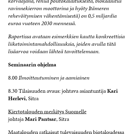
korvaajana, rehua poistokalastuksesta, biokaasutus
ravinnekierron moottorina ja hyöty Itämeren
rehevöitymisen vähentämisestä) on 0,5 miljardia
euroa vuoteen 2030 mennessä.
Raportissa avataan esimerkkien kautta konkreettisia
liiketoimintamahdollisuuksia, joiden avulla tätä
lisäarvoa voidaan lähteä tavoittelemaan.
Seminaarin ohjelma
8.00
Ilmoittautuminen ja aamiainen
8.30 Tilaisuuden avaus: johtava asiantuntija
Kari
Herlevi
, Sitra
Kiertotalouden merkitys Suomelle
johtaja
Mari Pantsar
, Sitra
Maatalouden ratkaisut tulevaisuuden biotaloudessa