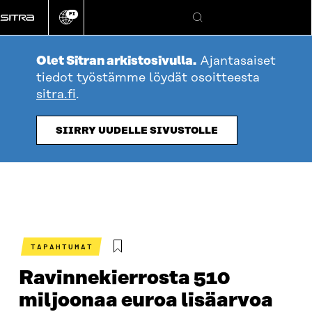
Siirry
FI
suoraan
Vaihda
Hae
sivuston
sisältöön
kieli
Olet Sitran arkistosivulla.
Ajantasaiset
tiedot työstämme löydät osoitteesta
sitra.fi
.
SIIRRY UUDELLE SIVUSTOLLE
TAPAHTUMAT
Ravinnekierrosta 510
miljoonaa euroa lisäarvoa