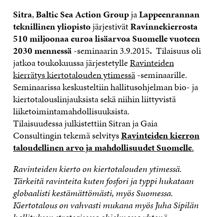
Sitra
,
Baltic Sea Action Group
ja
Lappeenrannan
teknillinen yliopisto
järjestivät
Ravinnekierrosta
510 miljoonaa euroa lisäarvoa Suomelle vuoteen
2030 mennessä
-seminaarin 3.9.2015
.
Tilaisuus oli
jatkoa toukokuussa järjestetylle
Ravinteiden
kierrätys kiertotalouden ytimessä
-seminaarille.
Seminaarissa keskusteltiin hallitusohjelman bio- ja
kiertotalouslinjauksista sekä niihin liittyvistä
liiketoimintamahdollisuuksista.
Tilaisuudessa julkistettiin Sitran ja Gaia
Consultingin tekemä selvitys
Ravinteiden kierron
taloudellinen arvo ja mahdollisuudet Suomelle
.
Ravinteiden kierto on kiertotalouden ytimessä.
Tärkeitä ravinteita kuten fosfori ja typpi hukataan
globaalisti kestämättömästi, myös Suomessa.
Kiertotalous on vahvasti mukana myös Juha Sipilän