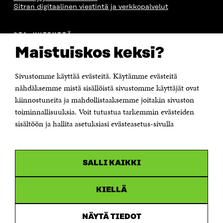
Sitran digitaalinen viestintä ja verkkopalvelut
OTA YHTEYTTÄ
Suomen itsenäisyyden juhlarahasto Sitra
Maistuiskos keksi?
Itämerenkatu 11-13, PL 160,
00181 Helsinki
Sivustomme käyttää evästeitä. Käytämme evästeitä
Puhelin +358 294 618 991
Sähköpostiosoite
nähdäksemme mistä sisällöistä sivustomme käyttäjät ovat
etunimi.sukunimi@sitra.fi tai sitra@sitra.fi
kiinnostuneita ja mahdollistaaksemme joitakin sivuston
Saapumisohjeet
toiminnallisuuksia. Voit tutustua tarkemmin evästeiden
sisältöön ja hallita asetuksiasi evästeasetus-sivulla
Y-tunnus 0202132-3
OLEMME NÄISSÄ SOMEISSA
SALLI KAIKKI
Facebook
Avautuu
uudessa
Linkedin
ikkunassa
KIELLÄ
Avautuu
uudessa
Youtube
ikkunassa
Avautuu
NÄYTÄ TIEDOT
uudessa