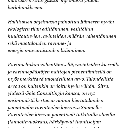
hallituksen strategisessa ohjelmassa yhtenä
kärkihankkeena.
Hallituksen ohjelmassa painottuu Itämeren hyvän
ekologisen tilan edistäminen, vesistöihin
huuhtoutuvien ravinteiden määrän vähentäminen
sekä maatalouden ravinne- ja
energiaomavaraisuuden lisääminen.
Ravinnehukan vähentämisellä, ravinteiden kierrolla
ja ravinnepäästöjen haittojen pienentämisellä on
myös merkittävä taloudellinen arvo. Taloudellista
arvoa on kuitenkin arvioitu hyvin vähän.
Sitra,
yhdessä Gaia Consultingin kanssa, on nyt
ensimmäistä kertaa arvioinut kiertotalouden
potentiaalin ravinteiden kierrossa Suomelle:
Ravinteiden kierron potentiaali tutkituilla alueilla
(lannoitevuokraus, härkäpavut tuontisoijan