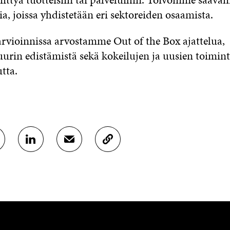
a, joissa yhdistetään eri sektoreiden osaamista.
rvioinnissa arvostamme Out of the Box ajattelua,
uurin edistämistä sekä kokeilujen ja uusien toimin
utta.
J
J
K
A
A
O
A
A
P
L
S
I
I
Ä
O
N
H
I
K
K
A
E
Ö
R
D
P
T