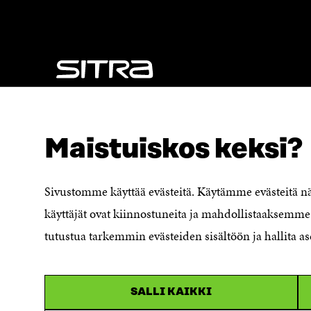
K
U
U
N
N
A
A
S
S
S
S
A
A
NÄITÄKÖ ETSIT?
Tietosuoja ja käyttöehdot
Maistuiskos keksi?
Evästeasetukset
Ilmoituskanava
Saavutettavuusseloste
Sivustomme käyttää evästeitä. Käytämme evästeitä 
Asiakirjajulkisuuskuvaus
käyttäjät ovat kiinnostuneita ja mahdollistaaksemme 
Sitran digitaalinen viestintä ja
tutustua tarkemmin evästeiden sisältöön ja hallita as
verkkopalvelut
SALLI KAIKKI