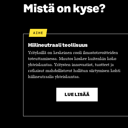
O
R
Mistä on kyse?
K
I
I
S
S
S
S
Ä
A
A
AIHE
A
V
V
A
Hiilineutraali teollisuus
A
U
Yrityksillä on keskeinen rooli ilmastotavoitteiden
U
T
toteuttamisessa. Muutos koskee kuitenkin koko
T
U
yhteiskuntaa. Yritysten innovaatiot, tuotteet ja
U
U
ratkaisut mahdollistavat hallitun siirtymisen kohti
U
U
hiilineutraalia yhteiskuntaa.
U
U
U
D
D
E
E
S
LUE LISÄÄ
S
S
S
A
A
I
I
K
K
K