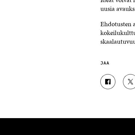
uusia avauksi
Ehdotusten a
kokeilukultt
skaalautuvu
JAA
J
J
A
A
A
A
F
T
A
W
C
I
E
T
B
T
O
E