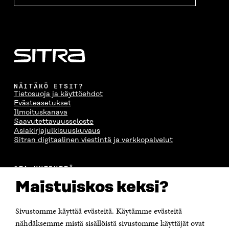
NÄITÄKÖ ETSIT?
Tietosuoja ja käyttöehdot
Evästeasetukset
Ilmoituskanava
Saavutettavuusseloste
Asiakirjajulkisuuskuvaus
Sitran digitaalinen viestintä ja verkkopalvelut
OTA YHTEYTTÄ
Suomen itsenäisyyden juhlarahasto Sitra
Maistuiskos keksi?
Itämerenkatu 11-13, PL 160,
00181 Helsinki
Sivustomme käyttää evästeitä. Käytämme evästeitä
Puhelin +358 294 618 991
Sähköpostiosoite
nähdäksemme mistä sisällöistä sivustomme käyttäjät ovat