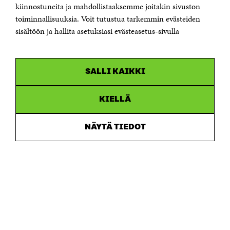
etunimi.sukunimi@sitra.fi tai sitra@sitra.fi
kiinnostuneita ja mahdollistaaksemme joitakin sivuston
toiminnallisuuksia. Voit tutustua tarkemmin evästeiden
Saapumisohjeet
sisältöön ja hallita asetuksiasi evästeasetus-sivulla
Y-tunnus 0202132-3
OLEMME NÄISSÄ SOMEISSA
SALLI KAIKKI
Facebook
Avautuu
uudessa
Linkedin
ikkunassa
KIELLÄ
Avautuu
uudessa
Youtube
ikkunassa
Avautuu
NÄYTÄ TIEDOT
uudessa
Instagram
ikkunassa
Avautuu
uudessa
ikkunassa