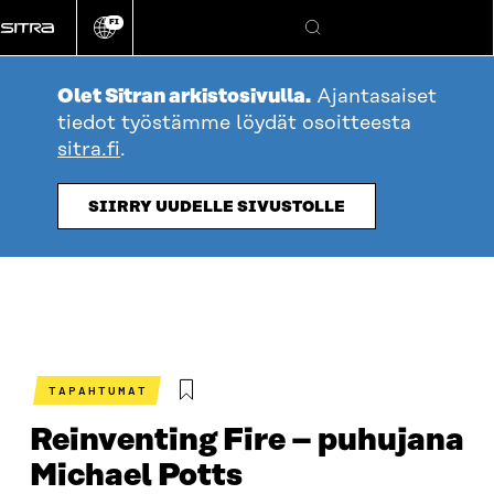
Siirry
FI
suoraan
Vaihda
Hae
sivuston
sisältöön
kieli
Olet Sitran arkistosivulla.
Ajantasaiset
tiedot työstämme löydät osoitteesta
sitra.fi
.
SIIRRY UUDELLE SIVUSTOLLE
TAPAHTUMAT
Reinventing Fire – puhujana
Michael Potts