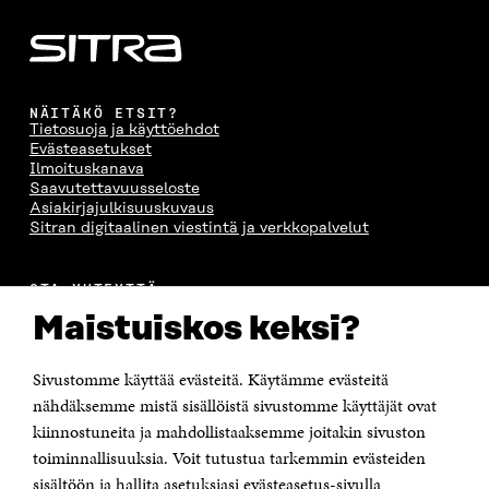
NÄITÄKÖ ETSIT?
Tietosuoja ja käyttöehdot
Evästeasetukset
Ilmoituskanava
Saavutettavuusseloste
Asiakirjajulkisuuskuvaus
Sitran digitaalinen viestintä ja verkkopalvelut
OTA YHTEYTTÄ
Suomen itsenäisyyden juhlarahasto Sitra
Maistuiskos keksi?
Itämerenkatu 11-13, PL 160,
00181 Helsinki
Sivustomme käyttää evästeitä. Käytämme evästeitä
Puhelin +358 294 618 991
Sähköpostiosoite
nähdäksemme mistä sisällöistä sivustomme käyttäjät ovat
etunimi.sukunimi@sitra.fi tai sitra@sitra.fi
kiinnostuneita ja mahdollistaaksemme joitakin sivuston
toiminnallisuuksia. Voit tutustua tarkemmin evästeiden
Saapumisohjeet
sisältöön ja hallita asetuksiasi evästeasetus-sivulla