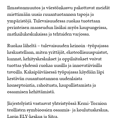
Ilmastonmuutos ja väestönkasvu pakottavat meidät
miettimään uusia ruuantuotannon tapoja ja
ympäristöjä. Tulevaisuudessa ruokaa tuotetaan
perinteisen maaseudun lisäksi myös kaupungeissa,
matkailukeskuksissa ja tehtaiden varjossa.
Ruokaa läheltä – tulevaisuuden keinoin -työpajassa
keskustellaan, miten yrittäjät, ekoteollisuuspuistot,
kunnat, kehityskeskukset ja oppilaitokset voivat
tuottaa yhdessä ruokaa uusilla ja innovatiivisilla
tavoilla. Kaksipäiväisessä työpajassa käydään läpi
kestävän ruuantuotannon uudenlaista
konseptointia, rahoitusta, kaupallistamista ja
osaamisen kehittämistä.
Järjestelyistä vastaavat yhteistyössä Kemi-Tornion
teollisten symbioosien osaamis- ja koulutuskeskus,
Lapin ELY-keskus ja Sitra.