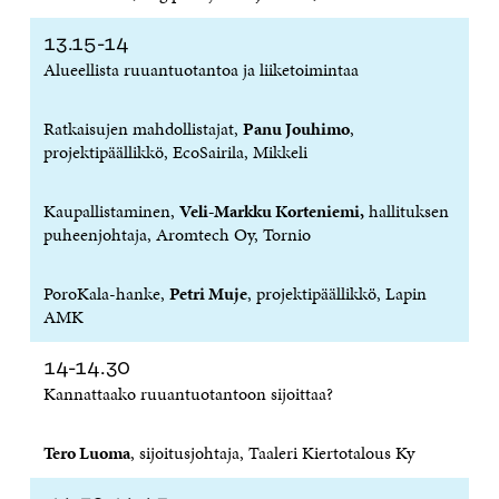
T
U
T
U
K
U
U
U
T
K
13.15-14
U
U
U
U
I
U
U
U
U
Alueellista ruuantuotantoa ja liiketoimintaa
U
D
U
U
D
E
D
U
E
S
E
D
Ratkaisujen mahdollistajat,
Panu Jouhimo
,
S
S
S
E
projektipäällikkö, EcoSairila, Mikkeli
S
A
S
S
A
I
A
S
I
K
I
A
Kaupallistaminen,
Veli-Markku Korteniemi,
hallituksen
K
K
K
I
puheenjohtaja, Aromtech Oy, Tornio
K
U
K
K
U
N
U
K
N
A
N
U
PoroKala-hanke,
Petri Muje
, projektipäällikkö, Lapin
A
S
A
N
AMK
S
S
S
A
S
A
S
S
A
A
S
14-14.30
A
Kannattaako ruuantuotantoon sijoittaa?
Tero Luoma
, sijoitusjohtaja, Taaleri Kiertotalous Ky