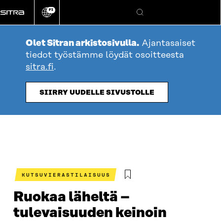
Siirry
FI
suoraan
Vaihda
Hae
sivuston
sisältöön
kieli
Olet Sitran arkistosivulla.
Ajantasaiset
tiedot työstämme löydät osoitteesta
sitra.fi
.
SIIRRY UUDELLE SIVUSTOLLE
KUTSUVIERASTILAISUUS
Ruokaa läheltä –
tulevaisuuden keinoin