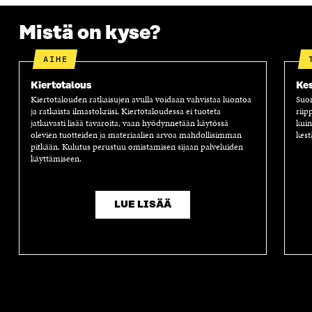
Mistä on kyse?
AIHE
Kiertotalous
Kes
Kiertotalouden ratkaisujen avulla voidaan vahvistaa luontoa
Suom
ja ratkaista ilmastokriisi. Kiertotaloudessa ei tuoteta
riip
jatkuvasti lisää tavaroita, vaan hyödynnetään käytössä
kuin
olevien tuotteiden ja materiaalien arvoa mahdollisimman
kest
pitkään. Kulutus perustuu omistamisen sijaan palveluiden
käyttämiseen.
LUE LISÄÄ