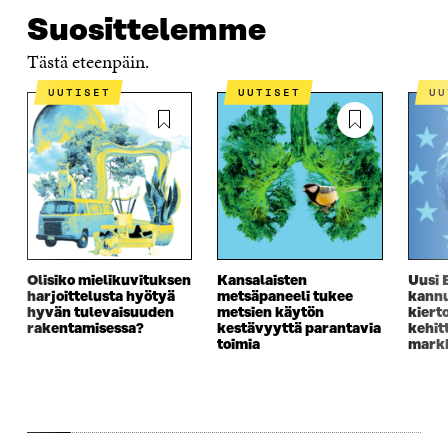
Suosittelemme
Tästä eteenpäin.
UUTISET
UUTISET
U
Olisiko mielikuvituksen
Kansalaisten
Uusi 
harjoittelusta hyötyä
metsäpaneeli tukee
kannu
hyvän tulevaisuuden
metsien käytön
kiert
rakentamisessa?
kestävyyttä parantavia
kehit
toimia
markk