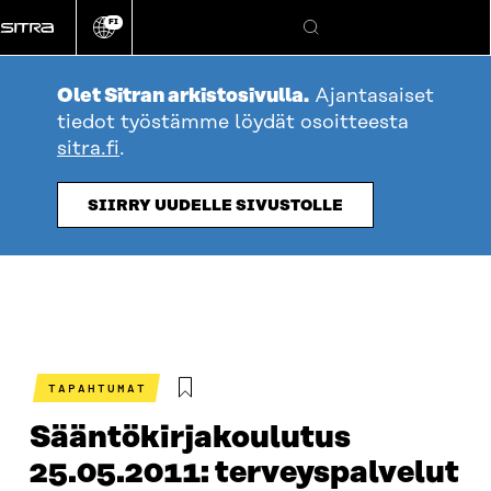
Siirry
FI
suoraan
Vaihda
Hae
sivuston
sisältöön
kieli
Olet Sitran arkistosivulla.
Ajantasaiset
tiedot työstämme löydät osoitteesta
sitra.fi
.
SIIRRY UUDELLE SIVUSTOLLE
TAPAHTUMAT
Sääntökirjakoulutus
25.05.2011: terveyspalvelut