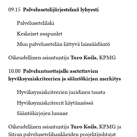
09.15
Palvelusetelijärjestelmä lyhyesti
Palvelusetelilaki
Keskeiset osapuolet
Muu palveluseteliin liittyvä lainsäädäntö
Oikeudellinen asiantuntija
Turo Koila
, KPMG
10.00
Palveluntuottajalle asetettavien
hyväksymiskriteerien ja sääntökirjan merkitys
Hyväksymiskriteerien juridinen tausta
Hyväksymiskriteerit käytännössä
Sääntökirjojen luonne
Oikeudellinen asiantuntija
Turo Koila
, KPMG ja
Sitran palvelusetelihankkeiden projektijohtajat