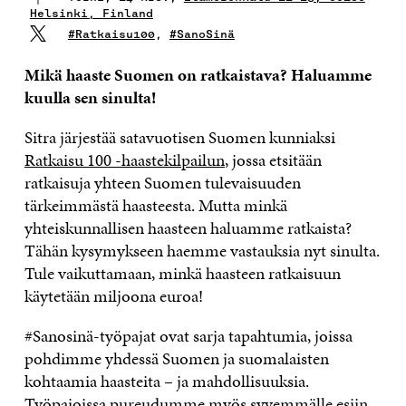
Helsinki, Finland
#Ratkaisu100
,
#SanoSinä
Mikä haaste Suomen on ratkaistava? Haluamme
kuulla sen sinulta!
Sitra järjestää satavuotisen Suomen kunniaksi
Ratkaisu 100 -haastekilpailun
, jossa etsitään
ratkaisuja yhteen Suomen tulevaisuuden
tärkeimmästä haasteesta. Mutta minkä
yhteiskunnallisen haasteen haluamme ratkaista?
Tähän kysymykseen haemme vastauksia nyt sinulta.
Tule vaikuttamaan, minkä haasteen ratkaisuun
käytetään miljoona euroa!
#Sanosinä-työpajat ovat sarja tapahtumia, joissa
pohdimme yhdessä Suomen ja suomalaisten
kohtaamia haasteita – ja mahdollisuuksia.
Työpajoissa pureudumme myös syvemmälle esiin