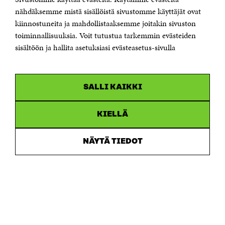
Sähköpostiosoite
nähdäksemme mistä sisällöistä sivustomme käyttäjät ovat
etunimi.sukunimi@sitra.fi tai sitra@sitra.fi
kiinnostuneita ja mahdollistaaksemme joitakin sivuston
toiminnallisuuksia. Voit tutustua tarkemmin evästeiden
Saapumisohjeet
sisältöön ja hallita asetuksiasi evästeasetus-sivulla
Y-tunnus 0202132-3
OLEMME NÄISSÄ SOMEISSA
SALLI KAIKKI
Facebook
Avautuu
uudessa
Linkedin
ikkunassa
KIELLÄ
Avautuu
uudessa
Youtube
ikkunassa
Avautuu
NÄYTÄ TIEDOT
uudessa
Instagram
ikkunassa
Avautuu
uudessa
ikkunassa