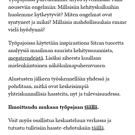
nouseviin ongelmiin: Millaisiin kehityskulkuihin
huolemme kytkeytyvät? Miten ongelmat ovat
syntyneet ja miksi? Millaisia mahdollisuuksia emme
vielä hyödynnä?
Työpajoissa käytetään inspiraationa Sitran tuoretta
analyysiä maailman suurista kehityssuunnista,
megatrendeistä
. Lisäksi aiheesta kuullaan
mielenkiintoinen näkökulmapuheenvuoro.
Alustusten jälkeen työskennellään yhdessä ja
pohditaan, mitkä ovat keskeisimpiä
yhteiskunnallisia haasteita, nyt ja tulevaisuudessa.
Ilmoittaudu mukaan työpajaan
täällä
.
Voit myös osallistua keskusteluun verkossa ja
tutustu tulleisiin haaste-ehdotuksiin
täällä
.