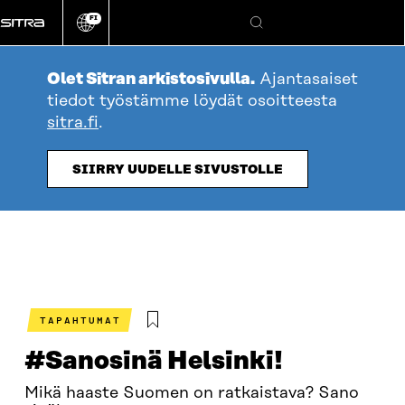
Siirry
FI
suoraan
Vaihda
Hae
sivuston
sisältöön
kieli
Olet Sitran arkistosivulla.
Ajantasaiset
tiedot työstämme löydät osoitteesta
sitra.fi
.
SIIRRY UUDELLE SIVUSTOLLE
TAPAHTUMAT
#Sanosinä Helsinki!
Mikä haaste Suomen on ratkaistava? Sano