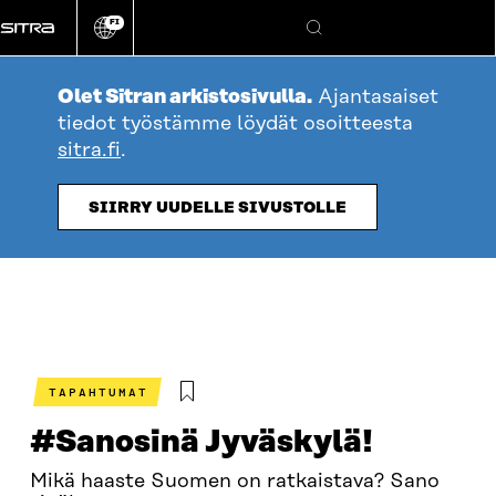
Siirry
FI
suoraan
Vaihda
Hae
sivuston
sisältöön
kieli
Olet Sitran arkistosivulla.
Ajantasaiset
tiedot työstämme löydät osoitteesta
sitra.fi
.
SIIRRY UUDELLE SIVUSTOLLE
TAPAHTUMAT
#Sanosinä Jyväskylä!
Mikä haaste Suomen on ratkaistava? Sano