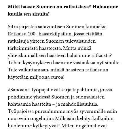
Mikä haaste Suomen on ratkaistava? Haluamme
kuulla sen sinulta!
Sitra järjestää satavuotisen Suomen kunniaksi
Ratkaisu 100 -haastekilpailun
, jossa etsitään
ratkaisuja yhteen Suomen tulevaisuuden
tärkeimmästä haasteesta. Mutta minkä
yhteiskunnallisen haasteen haluamme ratkaista?
Tähän kysymykseen haemme vastauksia nyt sinulta.
Tule vaikuttamaan, minkä haasteen ratkaisuun
käytetään miljoona euroa!
#Sanosinä-työpajat ovat sarja tapahtumia, joissa
pohdimme yhdessä Suomen ja suomalaisten
kohtaamia haasteita – ja mahdollisuuksia.
Työpajoissa pureudumme myös syvemmälle esiin
nouseviin ongelmiin: Millaisiin kehityskulkuihin
huolemme kytkeytyvät? Miten ongelmat ovat