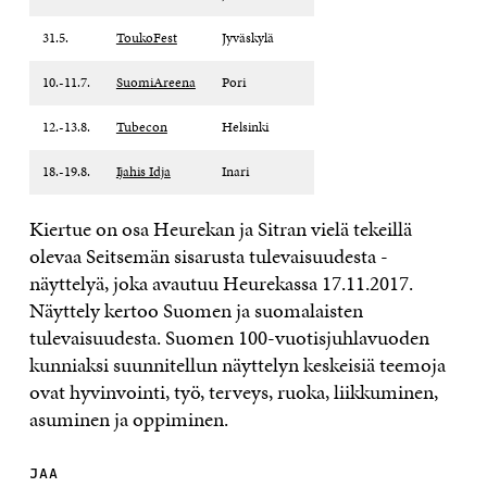
31.5.
ToukoFest
Jyväskylä
10.-11.7.
SuomiAreena
Pori
12.-13.8.
Tubecon
Helsinki
18.-19.8.
Ijahis Idja
Inari
Kiertue on osa Heurekan ja Sitran vielä tekeillä
olevaa Seitsemän sisarusta tulevaisuudesta -
näyttelyä, joka avautuu Heurekassa 17.11.2017.
Näyttely kertoo Suomen ja suomalaisten
tulevaisuudesta. Suomen 100-vuotisjuhlavuoden
kunniaksi suunnitellun näyttelyn keskeisiä teemoja
ovat hyvinvointi, työ, terveys, ruoka, liikkuminen,
asuminen ja oppiminen.
JAA