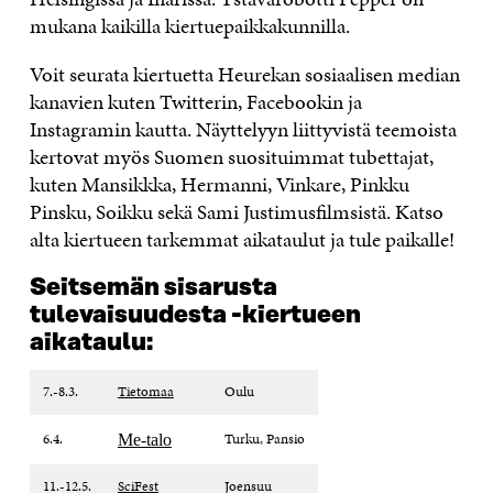
mukana kaikilla kiertuepaikkakunnilla.
Voit seurata kiertuetta Heurekan sosiaalisen median
kanavien kuten Twitterin, Facebookin ja
Instagramin kautta. Näyttelyyn liittyvistä teemoista
kertovat myös Suomen suosituimmat tubettajat,
kuten Mansikkka, Hermanni, Vinkare, Pinkku
Pinsku, Soikku sekä Sami Justimusfilmsistä. Katso
alta kiertueen tarkemmat aikataulut ja tule paikalle!
Seitsemän sisarusta
tulevaisuudesta -kiertueen
aikataulu:
7.-8.3.
Tietomaa
Oulu
6.4.
Turku, Pansio
Me-talo
11.-12.5.
SciFest
Joensuu