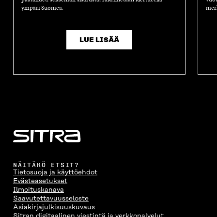
ympäri Suomea.
merk
LUE LISÄÄ
NÄITÄKÖ ETSIT?
Tietosuoja ja käyttöehdot
Evästeasetukset
Ilmoituskanava
Saavutettavuusseloste
Asiakirjajulkisuuskuvaus
Sitran digitaalinen viestintä ja verkkopalvelut