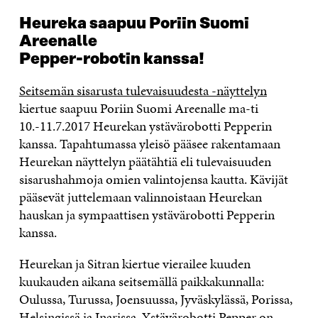
Heureka saapuu Poriin Suomi
Areenalle
Pepper-robotin kanssa!
Seitsemän sisarusta tulevaisuudesta -näyttelyn
kiertue saapuu Poriin Suomi Areenalle ma-ti
10.-11.7.2017 Heurekan ystävärobotti Pepperin
kanssa. Tapahtumassa yleisö pääsee rakentamaan
Heurekan näyttelyn päätähtiä eli tulevaisuuden
sisarushahmoja omien valintojensa kautta. Kävijät
pääsevät juttelemaan valinnoistaan Heurekan
hauskan ja sympaattisen ystävärobotti Pepperin
kanssa.
Heurekan ja Sitran kiertue vierailee kuuden
kuukauden aikana seitsemällä paikkakunnalla:
Oulussa, Turussa, Joensuussa, Jyväskylässä, Porissa,
Helsingissä ja Inarissa. Ystävärobotti Pepper on