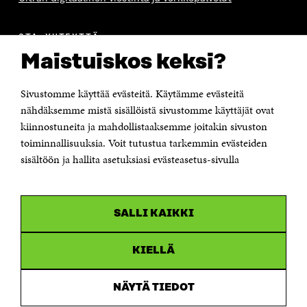
OTA YHTEYTTÄ
Suomen itsenäisyyden juhlarahasto Sitra
Maistuiskos keksi?
Itämerenkatu 11-13, PL 160,
00181 Helsinki
Sivustomme käyttää evästeitä. Käytämme evästeitä
Puhelin +358 294 618 991
Sähköpostiosoite
nähdäksemme mistä sisällöistä sivustomme käyttäjät ovat
etunimi.sukunimi@sitra.fi tai sitra@sitra.fi
kiinnostuneita ja mahdollistaaksemme joitakin sivuston
Saapumisohjeet
toiminnallisuuksia. Voit tutustua tarkemmin evästeiden
sisältöön ja hallita asetuksiasi evästeasetus-sivulla
Y-tunnus 0202132-3
OLEMME NÄISSÄ SOMEISSA
SALLI KAIKKI
Facebook
Avautuu
uudessa
Linkedin
ikkunassa
KIELLÄ
Avautuu
uudessa
Youtube
ikkunassa
Avautuu
NÄYTÄ TIEDOT
uudessa
Instagram
ikkunassa