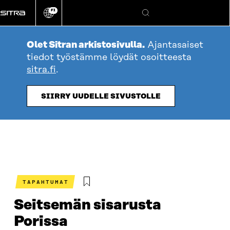
Siirry
FI
suoraan
Vaihda
Hae
sivuston
sisältöön
kieli
Olet Sitran arkistosivulla.
Ajantasaiset
tiedot työstämme löydät osoitteesta
sitra.fi
.
SIIRRY UUDELLE SIVUSTOLLE
TAPAHTUMAT
Seitsemän sisarusta
Porissa