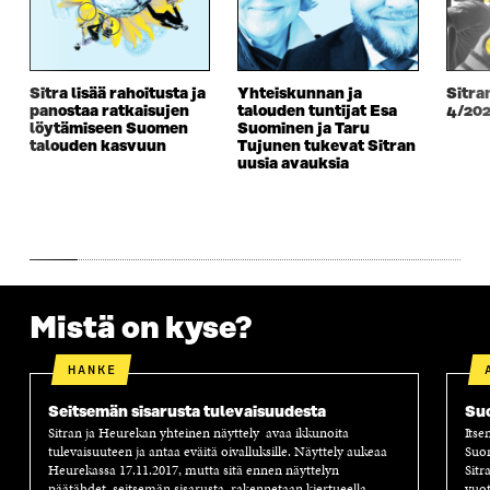
U
U
U
U
U
D
U
U
D
E
D
U
E
S
E
D
S
S
S
E
Sitra lisää rahoitusta ja
Yhteiskunnan ja
Sitra
S
A
S
S
panostaa ratkaisujen
talouden tuntijat Esa
4/20
A
I
A
S
löytämiseen Suomen
Suominen ja Taru
I
K
I
A
talouden kasvuun
Tujunen tukevat Sitran
K
K
K
I
uusia avauksia
K
U
K
K
U
N
U
K
N
A
N
U
A
S
A
N
S
S
S
A
S
A
S
S
A
A
S
A
Mistä on kyse?
HANKE
Seitsemän sisarusta tulevaisuudesta
Suo
Sitran ja Heurekan yhteinen näyttely avaa ikkunoita
Itse
tulevaisuuteen ja antaa eväitä oivalluksille. Näyttely aukeaa
Suom
Heurekassa 17.11.2017, mutta sitä ennen näyttelyn
Sitr
päätähdet, seitsemän sisarusta, rakennetaan kiertueella
vuot