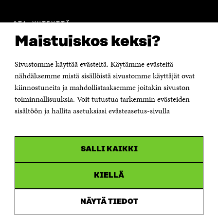
OTA YHTEYTTÄ
Suomen itsenäisyyden juhlarahasto Sitra
Maistuiskos keksi?
Itämerenkatu 11-13, PL 160,
00181 Helsinki
Sivustomme käyttää evästeitä. Käytämme evästeitä
Puhelin +358 294 618 991
Sähköpostiosoite
nähdäksemme mistä sisällöistä sivustomme käyttäjät ovat
etunimi.sukunimi@sitra.fi tai sitra@sitra.fi
kiinnostuneita ja mahdollistaaksemme joitakin sivuston
Saapumisohjeet
toiminnallisuuksia. Voit tutustua tarkemmin evästeiden
sisältöön ja hallita asetuksiasi evästeasetus-sivulla
Y-tunnus 0202132-3
OLEMME NÄISSÄ SOMEISSA
SALLI KAIKKI
Facebook
Avautuu
uudessa
Linkedin
ikkunassa
KIELLÄ
Avautuu
uudessa
Youtube
ikkunassa
Avautuu
NÄYTÄ TIEDOT
uudessa
Instagram
ikkunassa