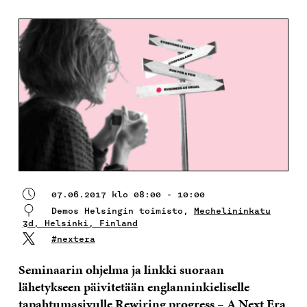
07.06.2017 klo 08:00 - 10:00
Demos Helsingin toimisto,
Mechelininkatu
3d, Helsinki, Finland
#nextera
Seminaarin ohjelma ja linkki suoraan
lähetykseen päivitetään englanninkieliselle
tapahtumasivulle
Rewiring progress – A Next Era