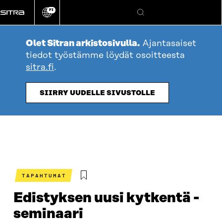
Siirry
FI
suoraan
Vaihda
Hae
sivuston
sisältöön
kieli
Olet Sitran arkistosivulla.
Ajantasaiset
tiedot työstämme löydät osoitteesta
sitra.fi
.
SIIRRY UUDELLE SIVUSTOLLE
TAPAHTUMAT
Edistyksen uusi kytkentä -
seminaari