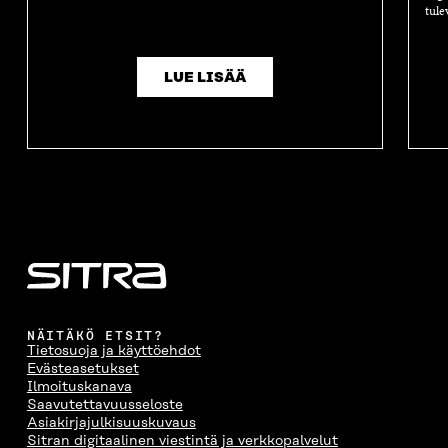
A
tule
LUE LISÄÄ
NÄITÄKÖ ETSIT?
Tietosuoja ja käyttöehdot
Evästeasetukset
Ilmoituskanava
Saavutettavuusseloste
Asiakirjajulkisuuskuvaus
Sitran digitaalinen viestintä ja verkkopalvelut