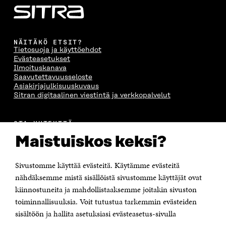
NÄITÄKÖ ETSIT?
Tietosuoja ja käyttöehdot
Evästeasetukset
Ilmoituskanava
Saavutettavuusseloste
Asiakirjajulkisuuskuvaus
Sitran digitaalinen viestintä ja verkkopalvelut
OTA YHTEYTTÄ
Suomen itsenäisyyden juhlarahasto Sitra
Maistuiskos keksi?
Itämerenkatu 11-13, PL 160,
00181 Helsinki
Sivustomme käyttää evästeitä. Käytämme evästeitä
Puhelin +358 294 618 991
Sähköpostiosoite
nähdäksemme mistä sisällöistä sivustomme käyttäjät ovat
etunimi.sukunimi@sitra.fi tai sitra@sitra.fi
kiinnostuneita ja mahdollistaaksemme joitakin sivuston
toiminnallisuuksia. Voit tutustua tarkemmin evästeiden
Saapumisohjeet
sisältöön ja hallita asetuksiasi evästeasetus-sivulla
Y-tunnus 0202132-3