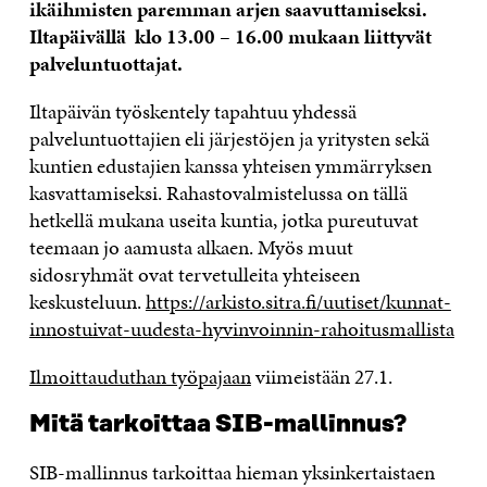
ikäihmisten paremman arjen saavuttamiseksi.
Iltapäivällä klo 13.00 – 16.00 mukaan liittyvät
palveluntuottajat.
Iltapäivän työskentely tapahtuu yhdessä
palveluntuottajien eli järjestöjen ja yritysten sekä
kuntien edustajien kanssa yhteisen ymmärryksen
kasvattamiseksi. Rahastovalmistelussa on tällä
hetkellä mukana useita kuntia, jotka pureutuvat
teemaan jo aamusta alkaen. Myös muut
sidosryhmät ovat tervetulleita yhteiseen
keskusteluun.
https://arkisto.sitra.fi/uutiset/kunnat-
innostuivat-uudesta-hyvinvoinnin-rahoitusmallista
Ilmoittauduthan työpajaan
viimeistään 27.1.
Mitä tarkoittaa SIB-mallinnus?
SIB-mallinnus tarkoittaa hieman yksinkertaistaen