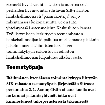
etenevät hyvää vauhtia. Lasten ja nuorten sekä
perheiden hyvinvointia edistävän SIB-rahaston
hankehallinnoija eli ”pääurakoitsija” on jo
rakentamassa kokonaisuutta. Se on FIM
yhteistyössä Lastensuojelun Keskusliiton kanssa.
Työllistymiseen keskittyvän teemarahaston
hankehallinnoijan kilpailutus on alkamassa piakkoin
ja kolmannen, ikäihmisten itsenäiseen
toimintakykyyn erikoistuvan rahaston
hankehallinnoijan kilpailutus alkukeväästä.
Teematyöpaja
Ikäihmisten itsenäiseen toimintakykyyn liittyvän
SIB-rahaston teematyöpaja järjestetään Sitrassa
perjantaina 2.2. Aamupäivän aikana koolla ovat
ne kunnat ja kuntayhtymät jotka ovat
kiinnostuneet tulosperusteisesta tekemisestä