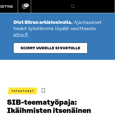
Siirry
FI
suoraan
Vaihda
Hae
sivuston
sisältöön
kieli
Olet Sitran arkistosivulla.
Ajantasaiset
tiedot työstämme löydät osoitteesta
sitra.fi
.
SIIRRY UUDELLE SIVUSTOLLE
TAPAHTUMAT
SIB-teematyöpaja:
Ikäihmisten itsenäinen