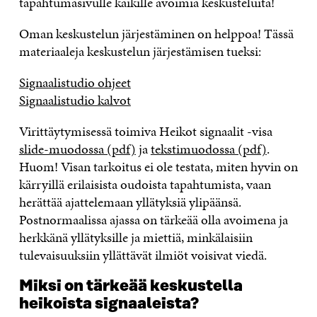
tapahtumasivulle kaikille avoimia keskusteluita!
Oman keskustelun järjestäminen on helppoa! Tässä
materiaaleja keskustelun järjestämisen tueksi:
Signaalistudio ohjeet
Signaalistudio kalvot
Virittäytymisessä toimiva Heikot signaalit -visa
slide-muodossa (pdf)
ja
tekstimuodossa (pdf)
.
Huom! Visan tarkoitus ei ole testata, miten hyvin on
kärryillä erilaisista oudoista tapahtumista, vaan
herättää ajattelemaan yllätyksiä ylipäänsä.
Postnormaalissa ajassa on tärkeää olla avoimena ja
herkkänä yllätyksille ja miettiä, minkälaisiin
tulevaisuuksiin yllättävät ilmiöt voisivat viedä.
Miksi on tärkeää keskustella
heikoista signaaleista?