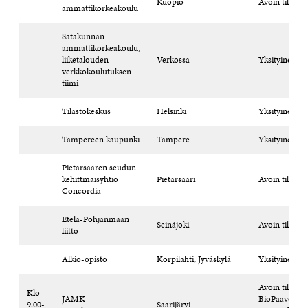
Kuopio
Avoin tilaisuu
ammattikorkeakoulu
Satakunnan
ammattikorkeakoulu,
liiketalouden
Verkossa
Yksityinen til
verkkokoulutuksen
tiimi
Tilastokeskus
Helsinki
Yksityinen til
Tampereen kaupunki
Tampere
Yksityinen til
Pietarsaaren seudun
kehittmäisyhtiö
Pietarsaari
Avoin tilaisuu
Concordia
Etelä-Pohjanmaan
Seinäjoki
Avoin tilaisuu
liitto
Alkio-opisto
Korpilahti, Jyväskylä
Yksityinen til
Avoin tilaisuu
Klo
JAMK
BioPaavo,
9.00-
Saarijärvi