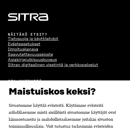
NÄITÄKÖ ETSIT?
Tietosuoja ja käyttöehdot
Evästeasetukset
Ilmoituskanava
Saavutettavuusseloste
Asiakirjajulkisuuskuvaus
Sitran digitaalinen viestintä ja verkkopalvelut
OTA YHTEYTTÄ
Suomen itsenäisyyden juhlarahasto Sitra
Maistuiskos keksi?
Itämerenkatu 11-13, PL 160,
00181 Helsinki
Sivustomme käyttää evästeitä. Käytämme evästeitä
Puhelin +358 294 618 991
Sähköpostiosoite
nähdäksemme mistä sisällöistä sivustomme käyttäjät ovat
etunimi.sukunimi@sitra.fi tai sitra@sitra.fi
kiinnostuneita ja mahdollistaaksemme joitakin sivuston
Saapumisohjeet
toiminnallisuuksia. Voit tutustua tarkemmin evästeiden