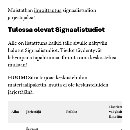
Muistathan
ilmoittautua
signaalistudion
järjestäjäksi!
Tulossa olevat Signaalistudiot
Alle on listatttuna kaikki tälle sivulle näkyviin
halutut Signaalistudiot. Tiedot täydentyvät
lähempänä tapahtumaa. Ilmoita oma keskustelusi
mukaan!
HUOM!
Sitra tarjoaa keskusteluihin
materiaalipaketin, mutta ei ole keskusteluiden
järjestäjänä.
Lisätietoja (
Aika
Järjestäjä
Paikka
vai yksityine
ilmoittautum
Savonia-