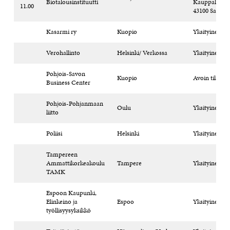
Biotalousinstituutti
Kauppakatu 5
11.00
43100 Saarijär
Kasarmi ry
Kuopio
Yksityinen til
Verohallinto
Helsinki/ Verkossa
Yksityinen til
Pohjois-Savon
Kuopio
Avoin tilaisuu
Business Center
Pohjois-Pohjanmaan
Oulu
Yksityinen til
liitto
Poliisi
Helsinki
Yksityinen til
Tampereen
Ammattikorkeakoulu
Tampere
Yksityinen til
TAMK
Espoon Kaupunki,
Elinkeino ja
Espoo
Yksityinen til
työllisyysyksikkö