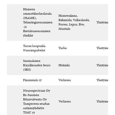
Hämeen
ammattikorkeakoulu
Hämeenlinna,
(HAMK),
Riihimäki, Valkeakoski,
Teknologiaosaamisen
Yksityinen til
Forssa, Lepaa, Evo,
-ja
Mustiala
Biotalousosaamisen
yksikkö
Turun kaupunki,
Turku
Yksityinen til
Nuorisopalvelut
Suomalaisen
Kirjallisuuden Seura
Helsinki
Yksityinen til
(SKS)
Finanssiala ry
Verkossa
Yksityinen til
Neurospectrum Oy
Itä-Suomen
Edunvalvonta Oy
Verkossa
Yksityinen til
Tampereen seudun
autismiyhdistys
TSAU ry