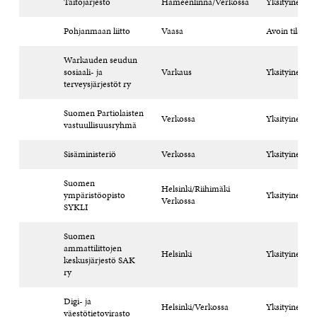
Taitojärjestö
Hämeenlinna/Verkossa
Yksityinen til
Pohjanmaan liitto
Vaasa
Avoin tilaisuu
Warkauden seudun
sosiaali- ja
Varkaus
Yksityinen til
terveysjärjestöt ry
Suomen Partiolaisten
Verkossa
Yksityinen til
vastuullisuusryhmä
Sisäministeriö
Verkossa
Yksityinen til
Suomen
Helsinki/Riihimäki
ympäristöopisto
Yksityinen til
Verkossa
SYKLI
Suomen
ammattilittojen
Helsinki
Yksityinen til
keskusjärjestö SAK
ry
Digi- ja
Helsinki/Verkossa
Yksityinen til
väestötietovirasto