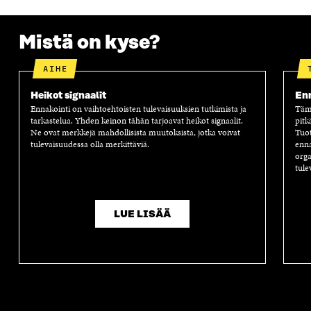
E
S
E
D
S
S
S
E
S
A
S
S
Mistä on kyse?
A
I
A
S
I
K
I
A
K
K
K
I
AIHE
K
U
K
K
U
N
U
K
Heikot signaalit
Enn
N
A
N
U
Ennakointi on vaihtoehtoisten tulevaisuuksien tutkimista ja
Tämä
A
S
A
N
tarkastelua. Yhden keinon tähän tarjoavat heikot signaalit.
pitk
S
S
S
A
Ne ovat merkkejä mahdollisista muutoksista, jotka voivat
Tuot
S
A
S
S
tulevaisuudessa olla merkittäviä.
enna
A
A
S
orga
A
tule
LUE LISÄÄ