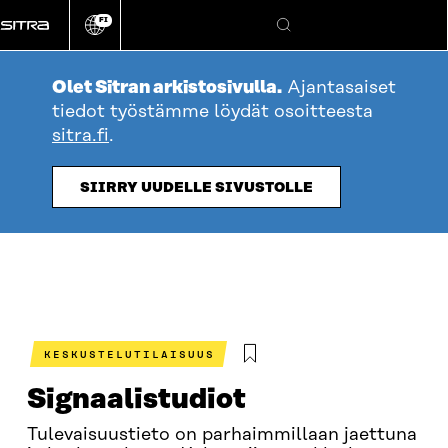
Siirry
FI
suoraan
Vaihda
Hae
sivuston
sisältöön
kieli
Olet Sitran arkistosivulla.
Ajantasaiset
tiedot työstämme löydät osoitteesta
sitra.fi
.
SIIRRY UUDELLE SIVUSTOLLE
KESKUSTELUTILAISUUS
Signaalistudiot
Tulevaisuustieto on parhaimmillaan jaettuna