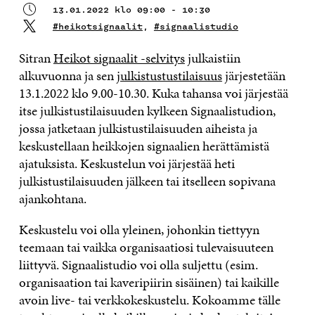
13.01.2022 klo 09:00 - 10:30
#heikotsignaalit
,
#signaalistudio
Sitran
Heikot signaalit -selvitys
julkaistiin
alkuvuonna ja sen
julkistustustilaisuus
järjestetään
13.1.2022 klo 9.00-10.30. Kuka tahansa voi järjestää
itse julkistustilaisuuden kylkeen Signaalistudion,
jossa jatketaan julkistustilaisuuden aiheista ja
keskustellaan heikkojen signaalien herättämistä
ajatuksista. Keskustelun voi järjestää heti
julkistustilaisuuden jälkeen tai itselleen sopivana
ajankohtana.
Keskustelu voi olla yleinen, johonkin tiettyyn
teemaan tai vaikka organisaatiosi tulevaisuuteen
liittyvä. Signaalistudio voi olla suljettu (esim.
organisaation tai kaveripiirin sisäinen) tai kaikille
avoin live- tai verkkokeskustelu. Kokoamme tälle