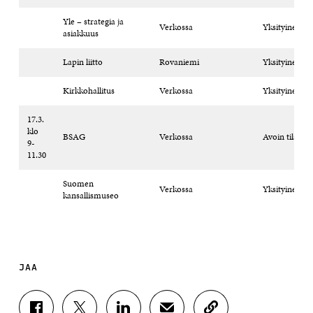
Yle – strategia ja
Verkossa
Yksityinen til
asiakkuus
Lapin liitto
Rovaniemi
Yksityinen til
Kirkkohallitus
Verkossa
Yksityinen til
17.3.
klo
BSAG
Verkossa
Avoin tilaisuu
9-
11.30
Suomen
Verkossa
Yksityinen til
kansallismuseo
JAA
J
J
J
J
K