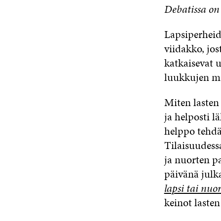
Debatissa on 
Lapsiperheid
viidakko, jos
katkaisevat 
luukkujen maa
Miten lasten
ja helposti 
helppo tehdä
Tilaisuudess
ja nuorten p
päivänä julk
lapsi tai nuo
keinot laste