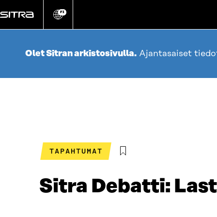
Siirry
suoraan
FI
Vaihda
sivuston
sisältöön
kieli
Olet Sitran arkistosivulla.
Ajantasaiset tied
TAPAHTUMAT
Sitra Debatti: Las