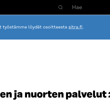
ot työstämme löydät osoitteesta
sitra.fi
.
ten ja nuorten palvelut