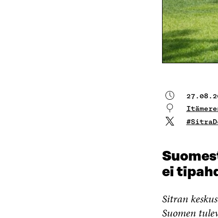
27.08.2
Itämere
#SitraD
Suomesta
ei tipah
Sitran keskus
Suomen tulev