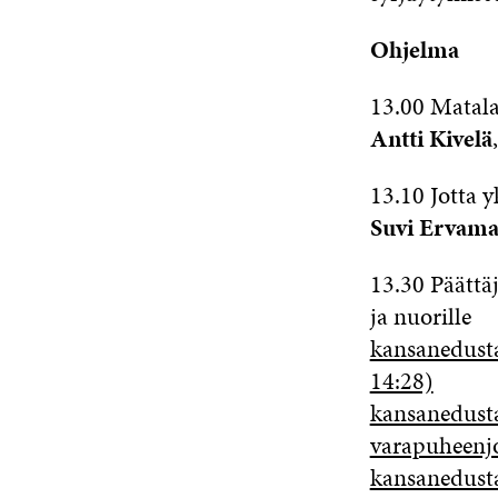
Ohjelma
13.00 Matala
Antti Kivelä
13.10 Jotta y
Suvi Ervam
13.30 Päättä
ja nuorille
kansanedust
14:28)
kansanedust
varapuheenj
kansanedust