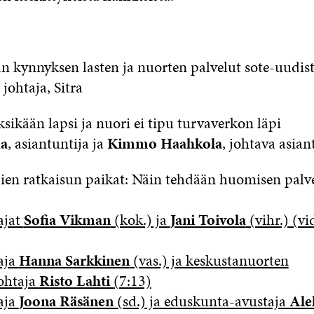
n kynnyksen lasten ja nuorten palvelut sote-uudis
, johtaja, Sitra
ksikään lapsi ja nuori ei tipu turvaverkon läpi
aa
, asiantuntija ja
Kimmo Haahkola
, johtava asiant
jien ratkaisun paikat: Näin tehdään huomisen palvel
ajat
Sofia Vikman
(kok.) ja
Jani Toivola
(vihr.) (vi
aja
Hanna Sarkkinen
(vas.) ja keskustanuorten
ohtaja
Risto Lahti
(7:13)
aja
Joona Räsänen
(sd.) ja eduskunta-avustaja
Ale