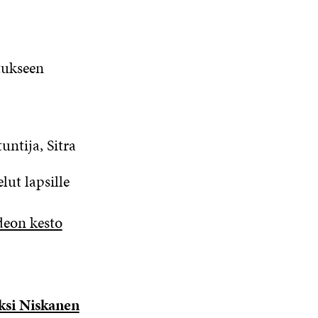
tukseen
untija, Sitra
ut lapsille
deon kesto
ksi Niskanen