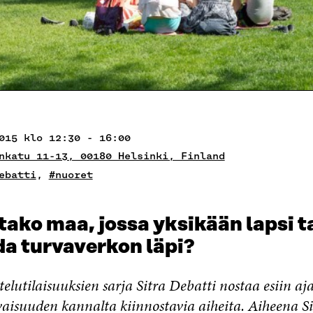
015 klo 12:30 - 16:00
nkatu 11-13, 00180 Helsinki, Finland
ebatti
,
#nuoret
ko maa, jossa yksikään lapsi ta
da turvaverkon läpi?
telutilaisuuksien sarja Sitra Debatti nostaa esiin aj
aisuuden kannalta kiinnostavia aiheita. Aiheena Si