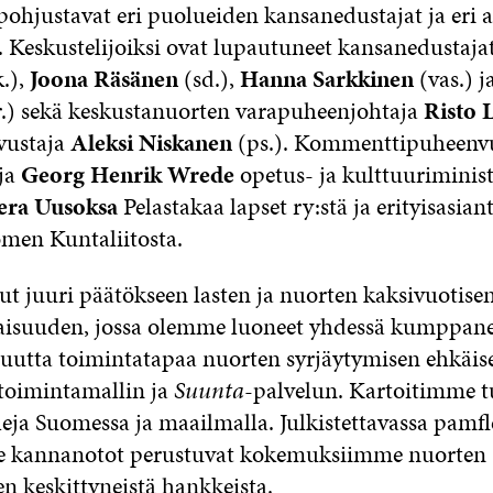
pohjustavat eri puolueiden kansanedustajat ja eri a
t. Keskustelijoiksi ovat lupautuneet kansanedustaja
.),
Joona Räsänen
(sd.),
Hanna Sarkkinen
(vas.) j
.) sekä keskustanuorten varapuheenjohtaja
Risto 
vustaja
Aleksi Niskanen
(ps.).
Kommenttipuheenv
aja
Georg Henrik Wrede
opetus- ja kulttuuriminist
era Uusoksa
Pelastakaa lapset ry:stä ja erityisasian
men Kuntaliitosta.
ut juuri päätökseen lasten ja nuorten kaksivuotise
isuuden, jossa olemme luoneet yhdessä kumppa
 uutta toimintatapaa nuorten syrjäytymisen ehkäis
toimintamallin ja
Suunta
-palvelun. Kartoitimme t
eja Suomessa ja maailmalla. Julkistettavassa pamfl
 kannanotot perustuvat kokemuksiimme nuorten
n keskittyneistä hankkeista.