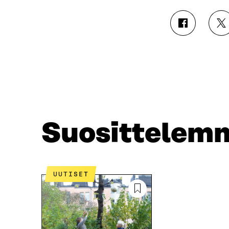
J
J
A
A
A
A
F
T
A
W
C
I
E
T
B
T
O
E
O
R
Suosittelem
K
I
I
S
S
S
S
Ä
A
A
UUTISET
A
V
V
A
A
U
U
T
T
U