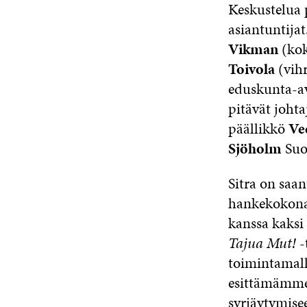
Keskustelua 
asiantuntija
Vikman
(kok
Toivola
(vihr
eduskunta-a
pitävät joht
päällikkö
Ve
Sjöholm
Suo
Sitra on saan
hankekokona
kanssa kaksi
Tajua Mut!
-
toimintamall
esittämämme
syrjäytymisee