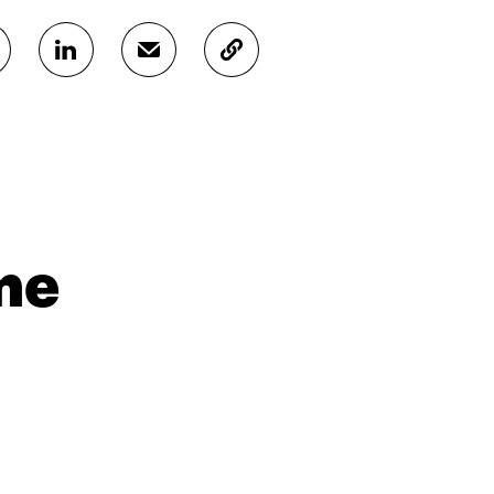
J
J
K
A
A
O
A
A
P
L
S
I
I
Ä
O
N
H
I
K
K
A
E
Ö
R
D
P
T
I
O
I
me
N
S
K
I
T
K
S
I
E
S
L
L
Ä
L
I
A
A
N
V
A
L
A
V
I
U
A
N
T
U
K