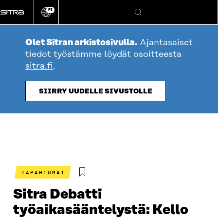
Siirry
FI
suoraan
Vaihda
Hae
sivuston
sisältöön
kieli
Olet Sitran arkistosivulla.
Ajantasaiset
tiedot työstämme löydät osoitteesta
sitra.fi
.
SIIRRY UUDELLE SIVUSTOLLE
TAPAHTUMAT
Sitra Debatti
työaikasääntelystä: Kello