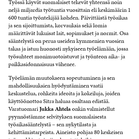
Työssä käyvät suomalaiset tekevät yhteensä noin
neljä miljardia työtuntia vuosittain eli keskimäärin 1
600 tuntia työntekijää kohden. Päivittäistä työaikaa
ja sen sijoittumista, korvauksia sekä lomia
määrittävät lukuisat lait, sopimukset ja normit. Osa
sääntelystä on perua useiden kymmenien vuosien
takaa ja istuu huonosti nykyiseen työelämään, jossa
työsuhteet monimuotoistuvat ja työnteon aika- ja
paikkasidonnaisuus vähenee.
Työelämän muutokseen sopeutuminen ja sen
mahdollisuuksien hyödyntäminen vaatii
keskustelua, rohkeita ideoita ja kokeiluja, joiden
käyttöönottoa Sitra haluaa osaltaan edistää.
Varatuomari
Jukka Ahtela
onkin valmistellut
pyynnöstämme selvityksen suomalaisesta
työaikasääntelystä – sen nykytilasta ja
kehittämistarpeista. Aineisto pohjaa 80 keskeisen