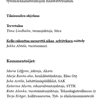
työmarkkinatoimijan haastatteluihin.
Tilaisuuden ohjelma:
Tervetuloa
Timo Lindholm
, teemajohtaja, Sitra
Kello raksuttaa mennyttä aikaa -selvityksen
esittely
Jukka Ahtela,
varatuomari
Kommentoijat:
Maria Löfgren
, johtaja, Akava
Merja Ranta-aho
, henkilöstöjohtaja, Elisa Oyj
Juha Antila
, kehittämispäällikkö, SAK
Katarina Murto
, edunvalvontajohtaja, STTK
Risto Alanko
, varatoimitusjohtaja, Teknologiateollisuus ry
Tarja Kröger
, hallitusneuvos, Työ- ja elinkeinoministeriö