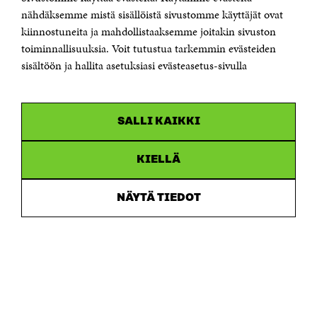
Sähköpostiosoite
nähdäksemme mistä sisällöistä sivustomme käyttäjät ovat
etunimi.sukunimi@sitra.fi tai sitra@sitra.fi
kiinnostuneita ja mahdollistaaksemme joitakin sivuston
Saapumisohjeet
toiminnallisuuksia. Voit tutustua tarkemmin evästeiden
sisältöön ja hallita asetuksiasi evästeasetus-sivulla
Y-tunnus 0202132-3
OLEMME NÄISSÄ SOMEISSA
SALLI KAIKKI
Facebook
Avautuu
uudessa
Linkedin
ikkunassa
KIELLÄ
Avautuu
uudessa
Youtube
ikkunassa
Avautuu
NÄYTÄ TIEDOT
uudessa
Instagram
ikkunassa
Avautuu
uudessa
ikkunassa