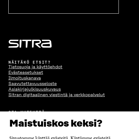
NÄITÄKÖ ETSIT?
Tietosuoja ja käyttöehdot
Evästeasetukset
Ilmoituskanava
Saavutettavuusseloste
Asiakirjajulkisuuskuvaus
Sitran digitaalinen viestintä ja verkkopalvelut
OTA YHTEYTTÄ
Suomen itsenäisyyden juhlarahasto Sitra
Maistuiskos keksi?
Itämerenkatu 11-13, PL 160,
00181 Helsinki
Sivustomme käyttää evästeitä. Käytämme evästeitä
Puhelin +358 294 618 991