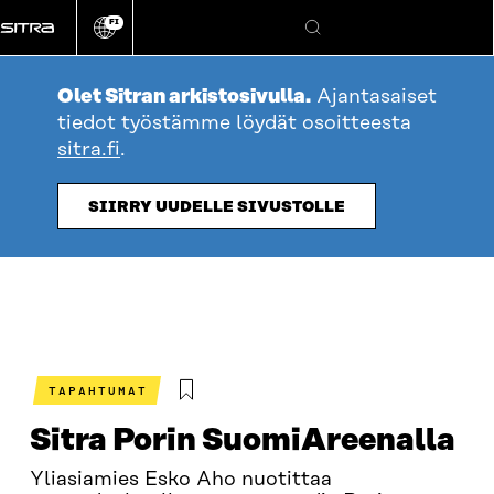
Siirry
FI
suoraan
Vaihda
Hae
sivuston
sisältöön
kieli
Olet Sitran arkistosivulla.
Ajantasaiset
tiedot työstämme löydät osoitteesta
sitra.fi
.
SIIRRY UUDELLE SIVUSTOLLE
TAPAHTUMAT
Sitra Porin SuomiAreenalla
Yliasiamies Esko Aho nuotittaa