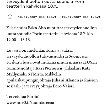
terveydenhuollon uutta soundia Porin
teatterin kahviossa 18.7..
18.07.2007 klo 14:43 - 26.07.2007 klo 14:43
Yliasiamies
Esko Aho
nuotittaa terveydenhuollon
uutta soundia Porin teatterin kahviossa 18.7. klo
12.00 – 13.15.
Luvassa on mielenkiintoisia avauksia
terveydenhuollon tulevaisuudesta Suomessa.
Keskustelussa ovat mukana muun muassa HUS:in
toimitusjohtaja
Kari Nenonen
, ylilääkäri
Kati
Myllymäki
STM:stä, Mikkelin
apulaiskaupunginjohtaja
Juhani Alanen
ja Raision
sosiaali- ja terveysjohtaja
Eero Vaissi
.
Tervetuloa Poriin!
www.mtv3.fi/suomiareena