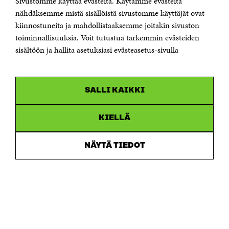
Sivustomme käyttää evästeitä. Käytämme evästeitä
Puhelin +358 294 618 991
Sähköpostiosoite
nähdäksemme mistä sisällöistä sivustomme käyttäjät ovat
etunimi.sukunimi@sitra.fi tai sitra@sitra.fi
kiinnostuneita ja mahdollistaaksemme joitakin sivuston
Saapumisohjeet
toiminnallisuuksia. Voit tutustua tarkemmin evästeiden
sisältöön ja hallita asetuksiasi evästeasetus-sivulla
Y-tunnus 0202132-3
OLEMME NÄISSÄ SOMEISSA
SALLI KAIKKI
Facebook
Avautuu
uudessa
Linkedin
ikkunassa
KIELLÄ
Avautuu
uudessa
Youtube
ikkunassa
Avautuu
NÄYTÄ TIEDOT
uudessa
Instagram
ikkunassa
Avautuu
uudessa
ikkunassa