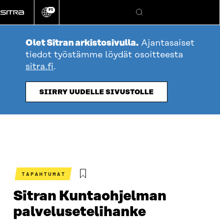
Siirry
FI
suoraan
Vaihda
Hae
sivuston
sisältöön
kieli
Olet Sitran arkistosivulla.
Ajantasaiset
tiedot työstämme löydät osoitteesta
sitra.fi
.
SIIRRY UUDELLE SIVUSTOLLE
TAPAHTUMAT
Sitran Kuntaohjelman
palvelusetelihanke