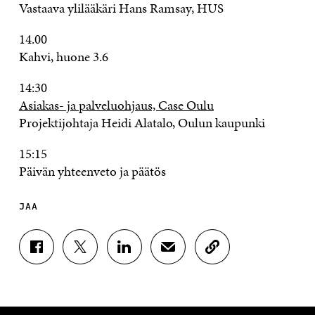
Vastaava ylilääkäri Hans Ramsay, HUS
14.00
Kahvi, huone 3.6
14:30
Asiakas- ja palveluohjaus, Case Oulu
Projektijohtaja Heidi Alatalo, Oulun kaupunki
15:15
Päivän yhteenveto ja päätös
JAA
J
J
J
J
K
A
A
A
A
O
A
A
A
A
P
F
T
L
S
I
A
W
I
Ä
O