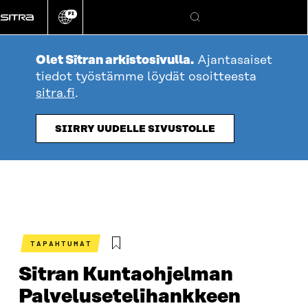
Siirry
FI
suoraan
Vaihda
Hae
sivuston
sisältöön
kieli
Olet Sitran arkistosivulla.
Ajantasaiset
tiedot työstämme löydät osoitteesta
sitra.fi
.
SIIRRY UUDELLE SIVUSTOLLE
TAPAHTUMAT
Sitran Kuntaohjelman
Palvelusetelihankkeen