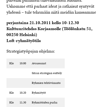
palvelisi parhaiten tulevaisuuden Suomea.
Uskomme että parhaat ideat ja ratkaisut syntyvät
yhdessä – tule tekemään niitä meidän kanssamme
perjantaina 21.10.2011 kello 10-12.30
Kulttuuritehdas Korjaamolle (Töölönkatu 51,
00250 Helsinki)
Loft-ryhmätyötila
Strategiatyöpajan ohjelma:
Klo
10.00
Avaussanat
Sitran strategian esittely
Ryhmien tehtävänanto
Klo
10.20
Ryhmätyöt
Klo
11.30
Ryhmätöiden purku