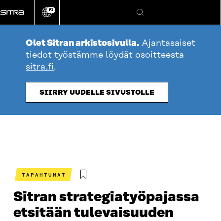
Siirry
FI
suoraan
Vaihda
Hae
sivuston
sisältöön
kieli
Olet Sitran arkistosivulla.
Ajantasaiset
tiedot työstämme löydät osoitteesta
sitra.fi
.
SIIRRY UUDELLE SIVUSTOLLE
TAPAHTUMAT
Sitran strategiatyöpajassa
etsitään tulevaisuuden