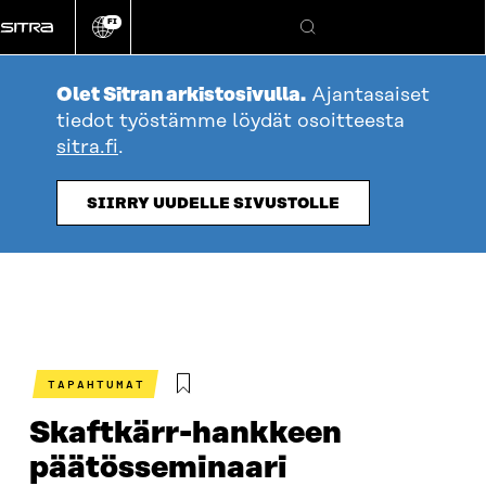
Siirry
FI
suoraan
Vaihda
Hae
sivuston
sisältöön
kieli
Olet Sitran arkistosivulla.
Ajantasaiset
tiedot työstämme löydät osoitteesta
sitra.fi
.
SIIRRY UUDELLE SIVUSTOLLE
TAPAHTUMAT
Skaftkärr-hankkeen
päätösseminaari