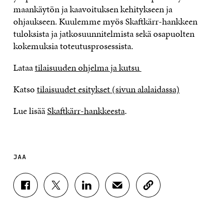
maankäytön ja kaavoituksen kehitykseen ja
ohjaukseen. Kuulemme myös Skaftkärr-hankkeen
tuloksista ja jatkosuunnitelmista sekä osapuolten
kokemuksia toteutusprosessista.
Lataa
tilaisuuden ohjelma ja kutsu
Katso
tilaisuudet esitykset (sivun alalaidassa)
Lue lisää
Skaftkärr-hankkeesta
.
JAA
J
J
J
J
K
A
A
A
A
O
A
A
A
A
P
F
T
L
S
I