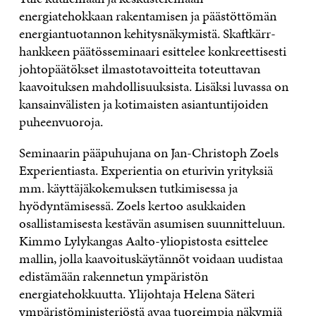
energiatehokkaan rakentamisen ja päästöttömän
energiantuotannon kehitysnäkymistä. Skaftkärr-
hankkeen päätösseminaari esittelee konkreettisesti
johtopäätökset ilmastotavoitteita toteuttavan
kaavoituksen mahdollisuuksista. Lisäksi luvassa on
kansainvälisten ja kotimaisten asiantuntijoiden
puheenvuoroja.
Seminaarin pääpuhujana on Jan-Christoph Zoels
Experientiasta. Experientia on eturivin yrityksiä
mm. käyttäjäkokemuksen tutkimisessa ja
hyödyntämisessä. Zoels kertoo asukkaiden
osallistamisesta kestävän asumisen suunnitteluun.
Kimmo Lylykangas Aalto-yliopistosta esittelee
mallin, jolla kaavoituskäytännöt voidaan uudistaa
edistämään rakennetun ympäristön
energiatehokkuutta. Ylijohtaja Helena Säteri
ympäristöministeriöstä avaa tuoreimpia näkymiä