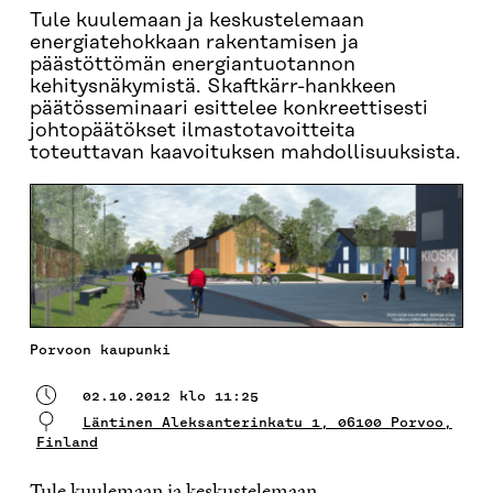
Tule kuulemaan ja keskustelemaan
energiatehokkaan rakentamisen ja
päästöttömän energiantuotannon
kehitysnäkymistä. Skaftkärr-hankkeen
päätösseminaari esittelee konkreettisesti
johtopäätökset ilmastotavoitteita
toteuttavan kaavoituksen mahdollisuuksista.
Porvoon kaupunki
02.10.2012 klo 11:25
Läntinen Aleksanterinkatu 1, 06100 Porvoo,
Finland
Tule kuulemaan ja keskustelemaan