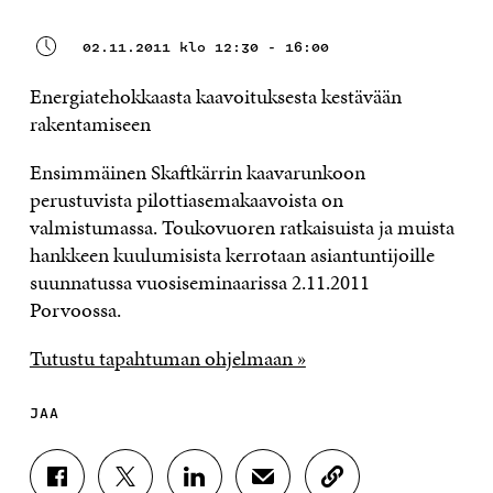
02.11.2011 klo 12:30 - 16:00
Energiatehokkaasta kaavoituksesta kestävään
rakentamiseen
Ensimmäinen Skaftkärrin kaavarunkoon
perustuvista pilottiasemakaavoista on
valmistumassa. Toukovuoren ratkaisuista ja muista
hankkeen kuulumisista kerrotaan asiantuntijoille
suunnatussa vuosiseminaarissa 2.11.2011
Porvoossa.
Tutustu tapahtuman ohjelmaan »
JAA
J
J
J
J
K