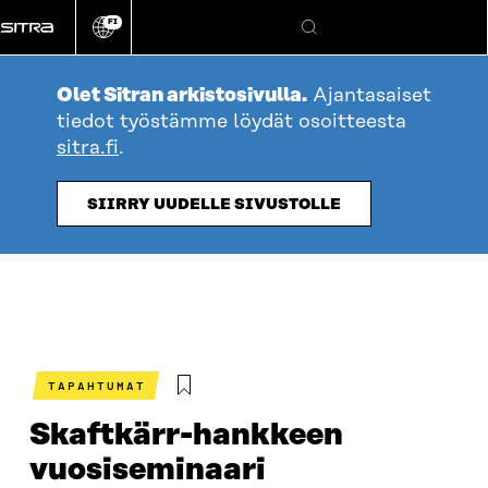
Siirry
FI
suoraan
Vaihda
Hae
sivuston
sisältöön
kieli
Olet Sitran arkistosivulla.
Ajantasaiset
tiedot työstämme löydät osoitteesta
sitra.fi
.
SIIRRY UUDELLE SIVUSTOLLE
TAPAHTUMAT
Skaftkärr-hankkeen
vuosiseminaari