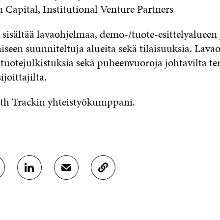
 Capital, Institutional Venture Partners
 sisältää lavaohjelmaa, demo-/tuote-esittelyalueen 
iseen suunniteltuja alueita sekä tilaisuuksia. Lava
 tuotejulkistuksia sekä puheenvuoroja johtavilta te
sijoittajilta.
lth Trackin yhteistyökumppani.
J
J
K
A
A
O
A
A
P
L
S
I
I
Ä
O