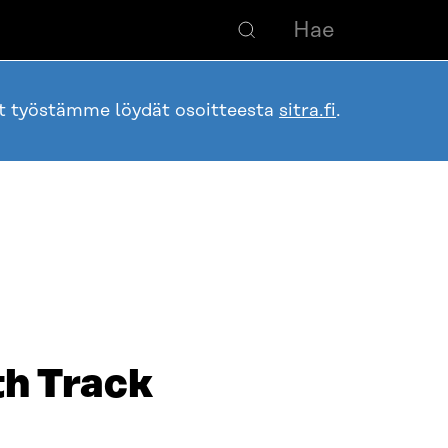
ot työstämme löydät osoitteesta
sitra.fi
.
th Track