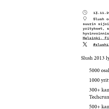
13.11.2
Slush o
suurin sijoi
yritykset, s
hyvinvoinni
Helsinki, Fi
#slush1
Slush 2013 ly
5000 osal
1000 yrit
300+ kan
Techcru
500+ kans