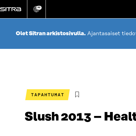
Siirry
suoraan
FI
Vaihda
sivuston
sisältöön
kieli
Olet Sitran arkistosivulla.
Ajantasaiset tied
TAPAHTUMAT
Slush 2013 – Heal