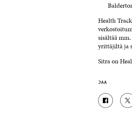
Balderton
Health Track
verkostoitum
sisältää mm.
yrittäjiltä ja 
Sitra on Hea
JAA
J
J
A
A
A
A
F
T
A
W