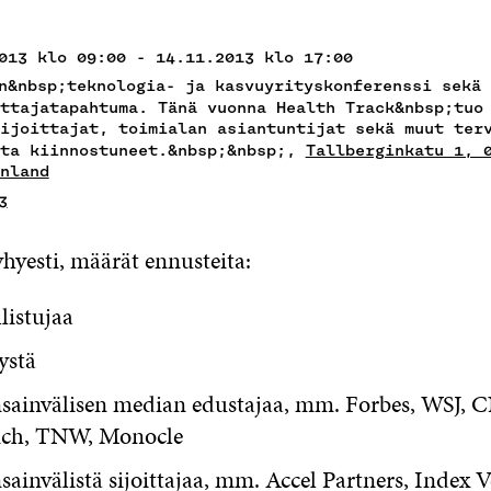
013 klo 09:00 - 14.11.2013 klo 17:00
n&nbsp;teknologia- ja kasvuyrityskonferenssi sekä 
ttajatapahtuma. Tänä vuonna Health Track&nbsp;tuo
ijoittajat, toimialan asiantuntijat sekä muut ter
sta kiinnostuneet.&nbsp;&nbsp;,
Tallberginkatu 1, 
nland
3
hyesti, määrät ennusteita:
listujaa
ystä
sainvälisen median edustajaa, mm. Forbes, WSJ, 
nch, TNW, Monocle
ainvälistä sijoittajaa, mm. Accel Partners, Index V