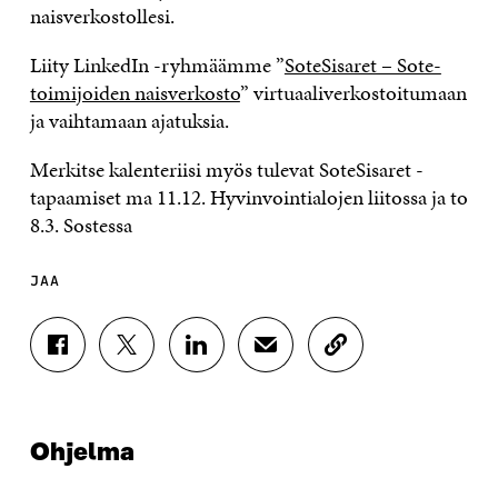
naisverkostollesi.
Liity LinkedIn -ryhmäämme ”
SoteSisaret – Sote-
toimijoiden naisverkosto
” virtuaaliverkostoitumaan
ja vaihtamaan ajatuksia.
Merkitse kalenteriisi myös tulevat SoteSisaret -
tapaamiset ma 11.12. Hyvinvointialojen liitossa ja to
8.3. Sostessa
JAA
J
J
J
J
K
A
A
A
A
O
A
A
A
A
P
F
T
L
S
I
A
W
I
Ä
O
Ohjelma
C
I
N
H
I
E
T
K
K
A
B
T
E
Ö
R