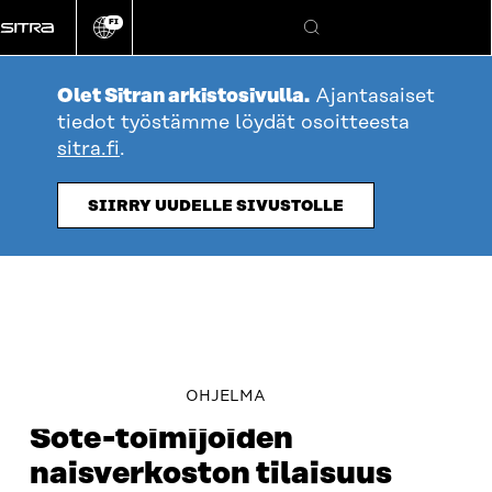
Siirry
FI
suoraan
Vaihda
Hae
sivuston
sisältöön
kieli
Olet Sitran arkistosivulla.
Ajantasaiset
tiedot työstämme löydät osoitteesta
sitra.fi
.
SIIRRY UUDELLE SIVUSTOLLE
TAPAHTUMAT
table_of_contents
OHJELMA
Sote-toimijoiden
naisverkoston tilaisuus