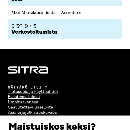
N
A
N
U
A
S
A
N
Mari Marjakuusi
, johtaja, Accenture
S
S
S
A
S
A
S
S
9.30-9.45
A
A
S
A
Verkostoitumista
NÄITÄKÖ ETSIT?
Tietosuoja ja käyttöehdot
Evästeasetukset
Ilmoituskanava
Saavutettavuusseloste
Asiakirjajulkisuuskuvaus
Sitran digitaalinen viestintä ja verkkopalvelut
Maistuiskos keksi?