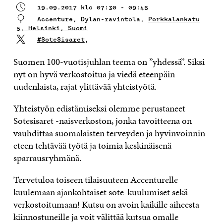
19.09.2017 klo 07:30 - 09:45
Accenture, Dylan-ravintola,
Porkkalankatu
5, Helsinki, Suomi
#SoteSisaret
,
Suomen 100-vuotisjuhlan teema on ”yhdessä”. Siksi
nyt on hyvä verkostoitua ja viedä eteenpäin
uudenlaista, rajat ylittävää yhteistyötä.
Yhteistyön edistämiseksi olemme perustaneet
Sotesisaret -naisverkoston, jonka tavoitteena on
vauhdittaa suomalaisten terveyden ja hyvinvoinnin
eteen tehtävää työtä ja toimia keskinäisenä
sparrausryhmänä.
Tervetuloa toiseen tilaisuuteen Accenturelle
kuulemaan ajankohtaiset sote-kuulumiset sekä
verkostoitumaan! Kutsu on avoin kaikille aiheesta
kiinnostuneille ja voit välittää kutsua omalle