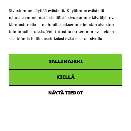
OTA YHTEYTTÄ
Suomen itsenäisyyden juhlarahasto Sitra
Sivustomme käyttää evästeitä. Käytämme evästeitä
Itämerenkatu 11-13, PL 160,
nähdäksemme mistä sisällöistä sivustomme käyttäjät ovat
00181 Helsinki
kiinnostuneita ja mahdollistaaksemme joitakin sivuston
Puhelin +358 294 618 991
toiminnallisuuksia. Voit tutustua tarkemmin evästeiden
Sähköpostiosoite
sisältöön ja hallita asetuksiasi evästeasetus-sivulla
etunimi.sukunimi@sitra.fi tai sitra@sitra.fi
Saapumisohjeet
Y-tunnus 0202132-3
SALLI KAIKKI
OLEMME NÄISSÄ SOMEISSA
KIELLÄ
Facebook
Avautuu
uudessa
NÄYTÄ TIEDOT
Linkedin
ikkunassa
Avautuu
uudessa
Youtube
ikkunassa
Avautuu
uudessa
Instagram
ikkunassa
Avautuu
uudessa