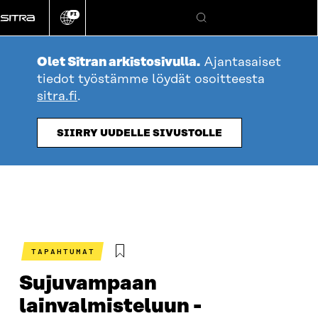
Siirry
FI
suoraan
Vaihda
Hae
sivuston
sisältöön
kieli
Olet Sitran arkistosivulla.
Ajantasaiset
tiedot työstämme löydät osoitteesta
sitra.fi
.
SIIRRY UUDELLE SIVUSTOLLE
TAPAHTUMAT
Sujuvampaan
lainvalmisteluun -