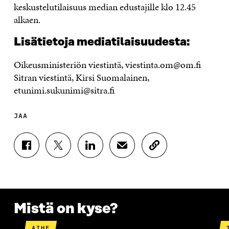
keskustelutilaisuus median edustajille klo 12.45
alkaen.
Lisätietoja mediatilaisuudesta:
Oikeusministeriön viestintä, viestinta.om@om.fi
Sitran viestintä, Kirsi Suomalainen,
etunimi.sukunimi@sitra.fi
JAA
J
J
J
J
K
A
A
A
A
O
A
A
A
A
P
F
T
L
S
I
A
W
I
Ä
O
C
I
N
H
I
E
T
K
K
A
Mistä on kyse?
B
T
E
Ö
R
O
E
D
P
T
AIHE