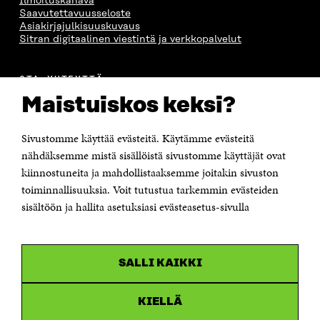
Ilmoituskanava
A
S
A
N
Saavutettavuusseloste
S
S
S
A
Asiakirjajulkisuuskuvaus
S
A
S
S
Sitran digitaalinen viestintä ja verkkopalvelut
A
A
S
A
OTA YHTEYTTÄ
Suomen itsenäisyyden juhlarahasto Sitra
Maistuiskos keksi?
Itämerenkatu 11-13, PL 160,
00181 Helsinki
Sivustomme käyttää evästeitä. Käytämme evästeitä
Puhelin +358 294 618 991
Sähköpostiosoite
nähdäksemme mistä sisällöistä sivustomme käyttäjät ovat
etunimi.sukunimi@sitra.fi tai sitra@sitra.fi
kiinnostuneita ja mahdollistaaksemme joitakin sivuston
Saapumisohjeet
toiminnallisuuksia. Voit tutustua tarkemmin evästeiden
sisältöön ja hallita asetuksiasi evästeasetus-sivulla
Y-tunnus 0202132-3
OLEMME NÄISSÄ SOMEISSA
SALLI KAIKKI
Facebook
Avautuu
uudessa
Linkedin
ikkunassa
KIELLÄ
Avautuu
uudessa