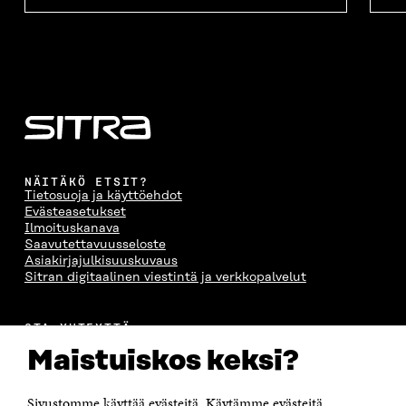
NÄITÄKÖ ETSIT?
Tietosuoja ja käyttöehdot
Evästeasetukset
Ilmoituskanava
Saavutettavuusseloste
Asiakirjajulkisuuskuvaus
Sitran digitaalinen viestintä ja verkkopalvelut
OTA YHTEYTTÄ
Suomen itsenäisyyden juhlarahasto Sitra
Maistuiskos keksi?
Itämerenkatu 11-13, PL 160,
00181 Helsinki
Sivustomme käyttää evästeitä. Käytämme evästeitä
Puhelin +358 294 618 991