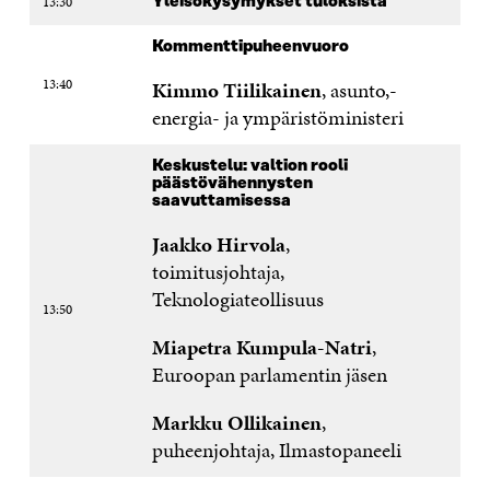
13:30
Yleisökysymykset tuloksista
Kommenttipuheenvuoro
13:40
Kimmo Tiilikainen
, asunto,-
energia- ja ympäristöministeri
Keskustelu: valtion rooli
päästövähennysten
saavuttamisessa
Jaakko Hirvola
,
toimitusjohtaja,
Teknologiateollisuus
13:50
Miapetra Kumpula-Natri
,
Euroopan parlamentin jäsen
Markku Ollikainen
,
puheenjohtaja, Ilmastopaneeli