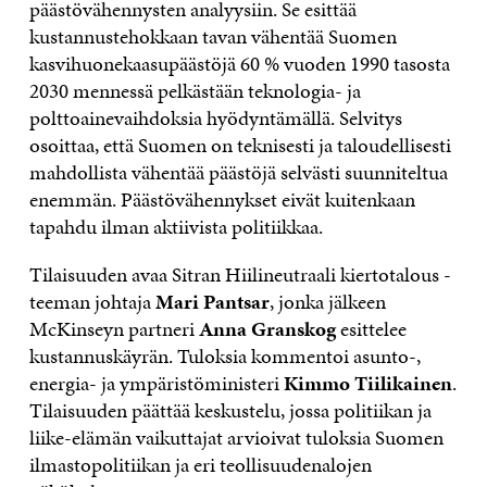
päästövähennysten analyysiin. Se esittää
kustannustehokkaan tavan vähentää Suomen
kasvihuonekaasupäästöjä 60 % vuoden 1990 tasosta
2030 mennessä pelkästään teknologia- ja
polttoainevaihdoksia hyödyntämällä. Selvitys
osoittaa, että Suomen on teknisesti ja taloudellisesti
mahdollista vähentää päästöjä selvästi suunniteltua
enemmän. Päästövähennykset eivät kuitenkaan
tapahdu ilman aktiivista politiikkaa.
Tilaisuuden avaa Sitran Hiilineutraali kiertotalous -
teeman johtaja
Mari Pantsar
, jonka jälkeen
McKinseyn partneri
Anna Granskog
esittelee
kustannuskäyrän. Tuloksia kommentoi asunto-,
energia- ja ympäristöministeri
Kimmo Tiilikainen
.
Tilaisuuden päättää keskustelu, jossa politiikan ja
liike-elämän vaikuttajat arvioivat tuloksia Suomen
ilmastopolitiikan ja eri teollisuudenalojen