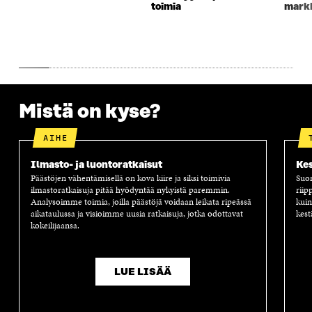
toimia
markk
U
D
U
U
D
E
D
U
E
S
E
D
S
S
S
E
S
A
S
S
A
I
A
S
I
K
I
A
K
K
K
I
Mistä on kyse?
K
U
K
K
U
N
U
K
N
A
N
U
AIHE
A
S
A
N
S
S
S
A
Ilmasto- ja luontoratkaisut
Kes
S
A
S
S
Päästöjen vähentämisellä on kova kiire ja siksi toimivia
Suom
A
A
S
ilmastoratkaisuja pitää hyödyntää nykyistä paremmin.
riip
A
Analysoimme toimia, joilla päästöjä voidaan leikata ripeässä
kuin
aikataulussa ja visioimme uusia ratkaisuja, jotka odottavat
kest
kokeilijaansa.
LUE LISÄÄ