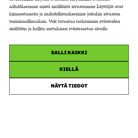
Sähköpostiosoite
nähdäksemme mistä sisällöistä sivustomme käyttäjät ovat
etunimi.sukunimi@sitra.fi tai sitra@sitra.fi
kiinnostuneita ja mahdollistaaksemme joitakin sivuston
Saapumisohjeet
toiminnallisuuksia. Voit tutustua tarkemmin evästeiden
sisältöön ja hallita asetuksiasi evästeasetus-sivulla
Y-tunnus 0202132-3
OLEMME NÄISSÄ SOMEISSA
SALLI KAIKKI
Facebook
Avautuu
uudessa
Linkedin
ikkunassa
KIELLÄ
Avautuu
uudessa
Youtube
ikkunassa
Avautuu
NÄYTÄ TIEDOT
uudessa
Instagram
ikkunassa
Avautuu
uudessa
ikkunassa