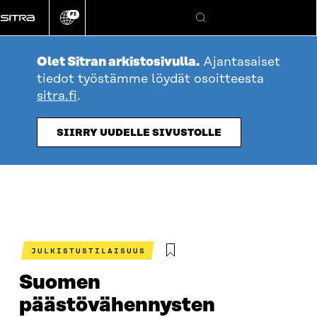
Siirry
FI
suoraan
Vaihda
Hae
sivuston
sisältöön
kieli
Olet Sitran arkistosivulla.
Ajantasaiset
tiedot työstämme löydät osoitteesta
sitra.fi
.
SIIRRY UUDELLE SIVUSTOLLE
JULKISTUSTILAISUUS
Suomen
päästövähennysten