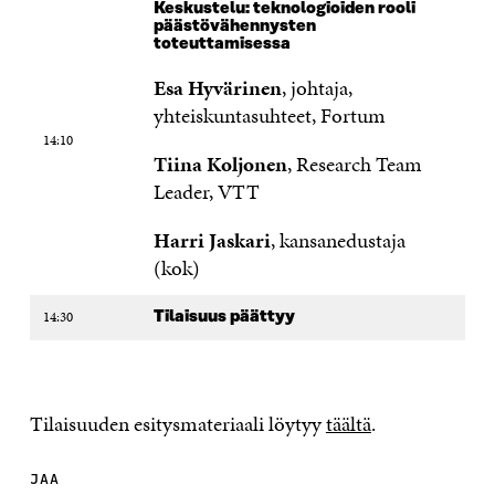
Keskustelu: teknologioiden rooli
päästövähennysten
toteuttamisessa
Esa Hyvärinen
, johtaja,
yhteiskuntasuhteet, Fortum
14:10
Tiina Koljonen
, Research Team
Leader, VTT
Harri Jaskari
, kansanedustaja
(kok)
14:30
Tilaisuus päättyy
Tilaisuuden esitysmateriaali löytyy
täältä
.
JAA