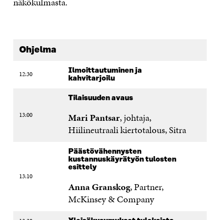
näkökulmasta.
Ohjelma
Ilmoittautuminen ja
12:30
kahvitarjoilu
Tilaisuuden avaus
13:00
Mari Pantsar
, johtaja,
Hiilineutraali kiertotalous, Sitra
Päästövähennysten
kustannuskäyrätyön tulosten
esittely
13:10
Anna Granskog
, Partner,
McKinsey & Company