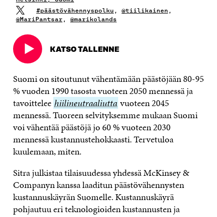
#päästövähennyspolku
,
@tiilikainen
,
@MariPantsar
,
@marikolands
KATSO TALLENNE
Avautuu
uudessa
ikkunassa
Suomi on sitoutunut vähentämään päästöjään 80-95
% vuoden 1990 tasosta vuoteen 2050 mennessä ja
tavoittelee
hiilineutraaliutta
hiilineutraaliutta
vuoteen 2045
mennessä. Tuoreen selvityksemme mukaan Suomi
voi vähentää päästöjä jo 60 % vuoteen 2030
mennessä kustannustehokkaasti. Tervetuloa
kuulemaan, miten.
Sitra julkistaa tilaisuudessa yhdessä McKinsey &
Companyn kanssa laaditun päästövähennysten
kustannuskäyrän Suomelle. Kustannuskäyrä
pohjautuu eri teknologioiden kustannusten ja