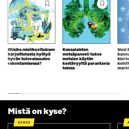
Olisiko mielikuvituksen
Kansalaisten
Uusi 
harjoittelusta hyötyä
metsäpaneeli tukee
kannu
hyvän tulevaisuuden
metsien käytön
kiert
rakentamisessa?
kestävyyttä parantavia
kehit
toimia
markk
Mistä on kyse?
HANKE