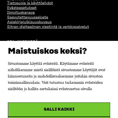
Tietosuoja ja käyttöehdot
Evästeasetukset
Ilmoituskanava
Saavutettavuusseloste
Asiakirjajulkisuuskuvaus
Sitran digitaalinen viestintä ja verkkopalvelut
OTA YHTEYTTÄ
Suomen itsenäisyyden juhlarahasto Sitra
Maistuiskos keksi?
Itämerenkatu 11-13, PL 160,
00181 Helsinki
Sivustomme käyttää evästeitä. Käytämme evästeitä
Puhelin +358 294 618 991
Sähköpostiosoite
nähdäksemme mistä sisällöistä sivustomme käyttäjät ovat
etunimi.sukunimi@sitra.fi tai sitra@sitra.fi
kiinnostuneita ja mahdollistaaksemme joitakin sivuston
Saapumisohjeet
toiminnallisuuksia. Voit tutustua tarkemmin evästeiden
sisältöön ja hallita asetuksiasi evästeasetus-sivulla
Y-tunnus 0202132-3
OLEMME NÄISSÄ SOMEISSA
SALLI KAIKKI
Facebook
Avautuu