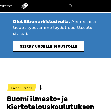
Siirry
FI
suoraan
Vaihda
Hae
sivuston
sisältöön
kieli
Olet Sitran arkistosivulla.
Ajantasaiset
tiedot työstämme löydät osoitteesta
sitra.fi
.
SIIRRY UUDELLE SIVUSTOLLE
TAPAHTUMAT
Suomi ilmasto- ja
kiertotalous­koulutuksen