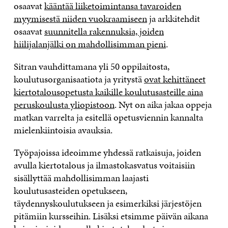
osaavat
kääntää liiketoimintansa tavaroiden
myymisestä niiden vuokraamiseen
ja arkkitehdit
osaavat
suunnitella rakennuksia, joiden
hiilijalanjälki on mahdollisimman pieni
.
Sitran vauhdittamana yli 50 oppilaitosta,
koulutusorganisaatiota ja yritystä
ovat kehittäneet
kiertotalousopetusta kaikille koulutusasteille aina
peruskoulusta yliopistoon
. Nyt on aika jakaa oppeja
matkan varrelta ja esitellä opetusviennin kannalta
mielenkiintoisia avauksia.
Työpajoissa ideoimme yhdessä ratkaisuja, joiden
avulla kiertotalous ja ilmastokasvatus voitaisiin
sisällyttää mahdollisimman laajasti
koulutusasteiden opetukseen,
täydennyskoulutukseen ja esimerkiksi järjestöjen
pitämiin kursseihin. Lisäksi etsimme päivän aikana