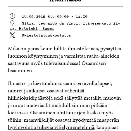
ILMOITTAUDU
16.09.2019 klo 09:00 - 14:30
Sitra, Leonardo da Vinci,
Itämerenkatu 11-
13, Helsinki, Suomi
#kiertotalouskoulutus
Mikä on paras keino hillitä ilmastokriisiä, pysäyttää
luonnon köyhtyminen ja varmistaa raaka-aineiden
saatavuus myös tulevaisuudessa? Osaamisen
lisääminen.
Ilmasto- ja kiertotalousosaamisen avulla lapset,
nuoret ja aikuiset osaavat vähentää
hiilidioksidipäästöjä sekä säilyttää metallit, muovin
ja muut materiaalit mahdollisimman pitkään
kierrossa. Osaaminen ulottuu arjen lisäksi myös
töihin: maanviljelijät osaavat hyödyntää
maaperän
hyvinvointia tukevia viljelymenetelmiä
, kauppiaat