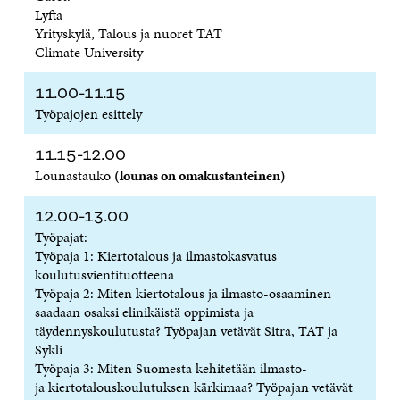
Lyfta
Yrityskylä, Talous ja nuoret TAT
Climate University
11.00-11.15
Työpajojen esittely
11.15-12.00
Lounastauko
(lounas on omakustanteinen)
12.00-13.00
Työpajat:
Työpaja 1: Kiertotalous ja ilmastokasvatus
koulutusvientituotteena
Työpaja 2: Miten kiertotalous ja ilmasto-osaaminen
saadaan osaksi elinikäistä oppimista ja
täydennyskoulutusta? Työpajan vetävät Sitra, TAT ja
Sykli
Työpaja 3: Miten Suomesta kehitetään ilmasto-
ja kiertotalouskoulutuksen kärkimaa? Työpajan vetävät