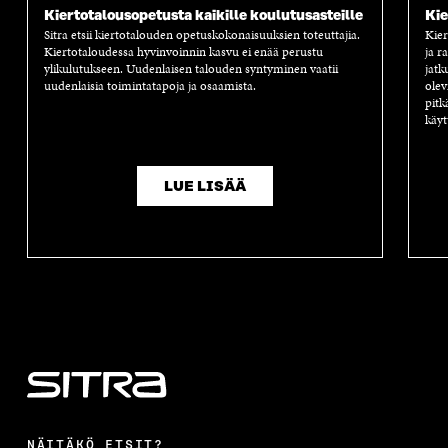
Kiertotalousopetusta kaikille koulutusasteille
Kie
Sitra etsii kiertotalouden opetuskokonaisuuksien toteuttajia.
Kier
Kiertotaloudessa hyvinvoinnin kasvu ei enää perustu
ja r
ylikulutukseen. Uudenlaisen talouden syntyminen vaatii
jatk
uudenlaisia toimintatapoja ja osaamista.
olev
pitk
käyt
LUE LISÄÄ
NÄITÄKÖ ETSIT?