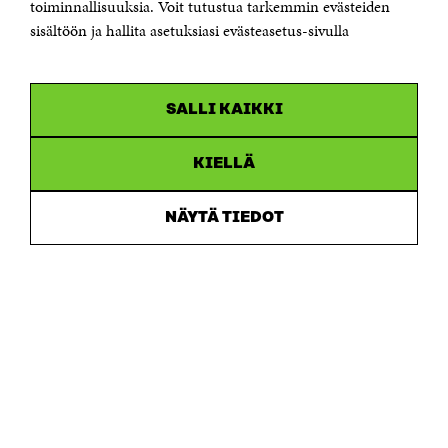
Saapumisohjeet
toiminnallisuuksia. Voit tutustua tarkemmin evästeiden
sisältöön ja hallita asetuksiasi evästeasetus-sivulla
Y-tunnus 0202132-3
OLEMME NÄISSÄ SOMEISSA
SALLI KAIKKI
Facebook
Avautuu
uudessa
Linkedin
ikkunassa
KIELLÄ
Avautuu
uudessa
Youtube
ikkunassa
Avautuu
NÄYTÄ TIEDOT
uudessa
Instagram
ikkunassa
Avautuu
uudessa
ikkunassa