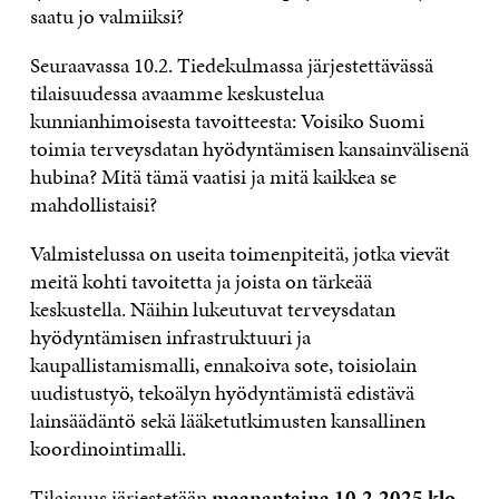
saatu jo valmiiksi?
Seuraavassa 10.2. Tiedekulmassa järjestettävässä
tilaisuudessa avaamme keskustelua
kunnianhimoisesta tavoitteesta: Voisiko Suomi
toimia terveysdatan hyödyntämisen kansainvälisenä
hubina? Mitä tämä vaatisi ja mitä kaikkea se
mahdollistaisi?
Valmistelussa on useita toimenpiteitä, jotka vievät
meitä kohti tavoitetta ja joista on tärkeää
keskustella. Näihin lukeutuvat terveysdatan
hyödyntämisen infrastruktuuri ja
kaupallistamismalli, ennakoiva sote, toisiolain
uudistustyö, tekoälyn hyödyntämistä edistävä
lainsäädäntö sekä lääketutkimusten kansallinen
koordinointimalli.
Tilaisuus järjestetään
maanantaina 10.2.2025 klo