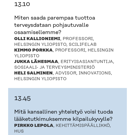
13.10
Miten saada parempaa tuottoa
terveysdataan pohjautuvalle
osaamisellemme?
OLLI KALLIONIEMI
, PROFESSORI,
HELSINGIN YLIOPISTO, SCILIFELAB
KIMMO PORKKA
, PROFESSORI, HELSINGIN
YLIOPISTO
JUKKA LÄHESMAA
, ERITYISASIANTUNTIJA,
SOSIAALI- JA TERVEYSMINISTERIÖ
HELI SALMINEN
, ADVISOR, INNOVATIONS,
HELSINGIN YLIOPISTO
13.45
Mitä kansallinen yhteistyö voisi tuoda
lääketutkimuksemme kilpailukyvylle?
PIRKKO LEPOLA
, KEHITTÄMISPÄÄLLIKKÖ,
HUS