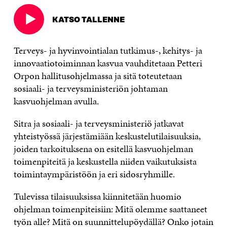
KATSO TALLENNE
Avautuu
uudessa
ikkunassa
Terveys- ja hyvinvointialan tutkimus-, kehitys- ja
innovaatiotoiminnan kasvua vauhditetaan Petteri
Orpon hallitusohjelmassa ja sitä toteutetaan
sosiaali- ja terveysministeriön johtaman
kasvuohjelman avulla.
Sitra ja sosiaali- ja terveysministeriö jatkavat
yhteistyössä järjestämiään keskustelutilaisuuksia,
joiden tarkoituksena on esitellä kasvuohjelman
toimenpiteitä ja keskustella niiden vaikutuksista
toimintaympäristöön ja eri sidosryhmille.
Tulevissa tilaisuuksissa kiinnitetään huomio
ohjelman toimenpiteisiin: Mitä olemme saattaneet
työn alle? Mitä on suunnittelupöydällä? Onko jotain