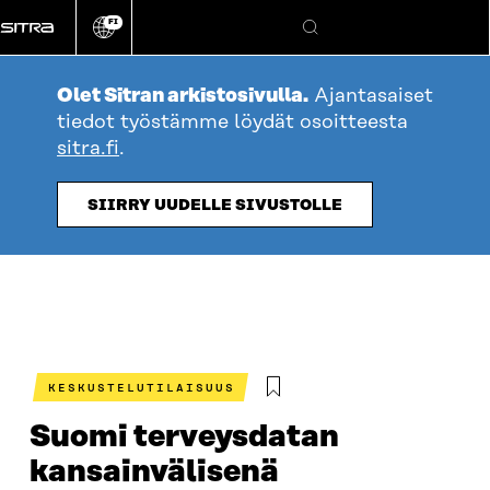
Siirry
FI
suoraan
Vaihda
Hae
sivuston
sisältöön
kieli
Olet Sitran arkistosivulla.
Ajantasaiset
tiedot työstämme löydät osoitteesta
sitra.fi
.
SIIRRY UUDELLE SIVUSTOLLE
KESKUSTELUTILAISUUS
Suomi terveysdatan
kansainvälisenä