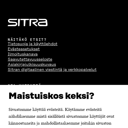
S
S
S
E
S
A
S
S
A
I
A
S
I
K
I
A
K
K
K
I
K
U
K
K
U
N
U
K
N
A
N
U
NÄITÄKÖ ETSIT?
A
S
A
N
Tietosuoja ja käyttöehdot
S
S
S
A
Evästeasetukset
S
A
S
S
Ilmoituskanava
A
A
S
Saavutettavuusseloste
A
Asiakirjajulkisuuskuvaus
Sitran digitaalinen viestintä ja verkkopalvelut
OTA YHTEYTTÄ
Suomen itsenäisyyden juhlarahasto Sitra
Maistuiskos keksi?
Itämerenkatu 11-13, PL 160,
00181 Helsinki
Sivustomme käyttää evästeitä. Käytämme evästeitä
Puhelin +358 294 618 991
Sähköpostiosoite
nähdäksemme mistä sisällöistä sivustomme käyttäjät ovat
etunimi.sukunimi@sitra.fi tai sitra@sitra.fi
kiinnostuneita ja mahdollistaaksemme joitakin sivuston