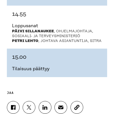
14.55
Loppusanat
PÄIVI SILLANAUKEE
, OHJELMAJOHTAJA,
SOSIAALI- JA TERVEYSMINISTERIÖ
PETRI LEHTO
, JOHTAVA ASIANTUNTIJA, SITRA
15.00
Tilaisuus päättyy
JAA
J
J
J
J
K
A
A
A
A
O