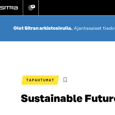
Siirry
suoraan
FI
Vaihda
sivuston
sisältöön
kieli
Olet Sitran arkistosivulla.
Ajantasaiset tied
TAPAHTUMAT
Sustainable Futur