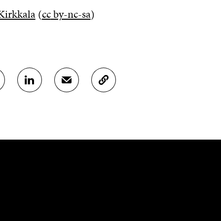
Kirkkala
(
cc
by-nc-sa
)
J
J
K
A
A
O
A
A
P
L
S
I
I
Ä
O
N
H
I
K
K
A
E
Ö
R
D
P
T
I
O
I
N
S
K
I
T
K
S
I
E
S
L
L