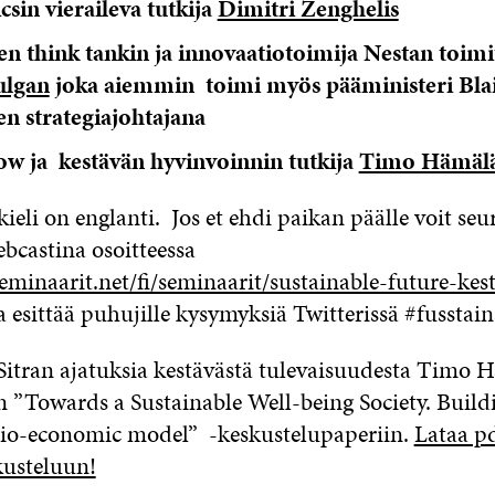
sin vieraileva tutkija
Dimitri Zenghelis
sen think tankin ja innovaatiotoimija Nestan toimi
ulgan
joka aiemmin toimi myös pääministeri Bla
en strategiajohtajana
low ja kestävän hyvinvoinnin tutkija
Timo Hämälä
ieli on englanti. Jos et ehdi paikan päälle voit seu
ebcastina osoitteessa
eminaarit.net/fi/seminaarit/sustainable-future-kes
a esittää puhujille kysymyksiä Twitterissä #fusstain
tran ajatuksia kestävästä tulevaisuudesta Timo 
n ”Towards a Sustainable Well-being Society. Build
cio-economic model” -keskustelupaperiin.
Lataa pd
kusteluun!