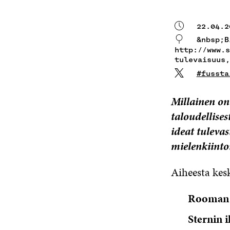
22.04.2
&nbsp;B
http://www.s
tulevaisuus
#fussta
Millainen on
taloudellises
ideat tuleva
mielenkiinto
Aiheesta kes
Rooman 
Sternin 