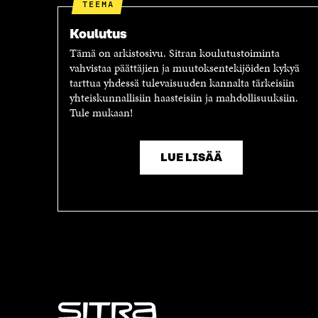
A
A
TEEMA
A
V
V
A
Koulutus
A
U
Tämä on arkistosivu. Sitran koulutustoiminta
U
T
vahvistaa päättäjien ja muutoksentekijöiden kykyä
T
U
tarttua yhdessä tulevaisuuden kannalta tärkeisiin
U
U
yhteiskunnallisiin haasteisiin ja mahdollisuuksiin.
U
U
Tule mukaan!
U
U
U
D
D
E
E
S
LUE LISÄÄ
S
S
S
A
A
I
I
K
K
K
K
U
U
N
N
A
A
S
S
S
S
A