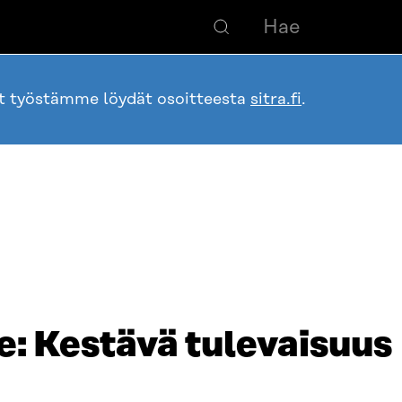
ot työstämme löydät osoitteesta
sitra.fi
.
e: Kestävä tulevaisuus