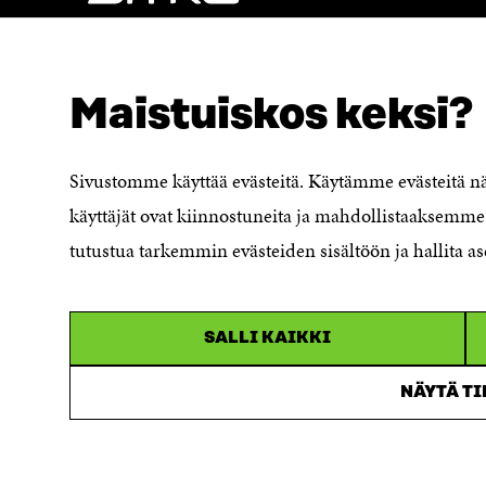
A
NÄITÄKÖ ETSIT?
Tietosuoja ja käyttöehdot
Maistuiskos keksi?
Evästeasetukset
Ilmoituskanava
Saavutettavuusseloste
Sivustomme käyttää evästeitä. Käytämme evästeitä 
Asiakirjajulkisuuskuvaus
käyttäjät ovat kiinnostuneita ja mahdollistaaksemme 
Sitran digitaalinen viestintä ja
tutustua tarkemmin evästeiden sisältöön ja hallita as
verkkopalvelut
SALLI KAIKKI
NÄYTÄ T