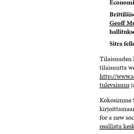
Economic
Brittiläi
Geoff M
hallituks
Sitra fel
Tilaisuuden k
tilaisuutta w
http://www.s
tulevaisuus
j
Kokosimme Si
kirjoittamaa
for a new so
osallistu kes