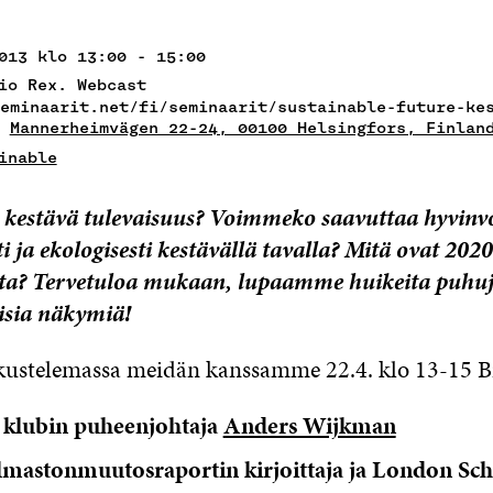
013 klo 13:00 - 15:00
io Rex. Webcast
eminaarit.net/fi/seminaarit/sustainable-future-ke
,
Mannerheimvägen 22-24, 00100 Helsingfors, Finlan
inable
 kestävä tulevaisuus? Voimmeko saavuttaa hyvinv
ti ja ekologisesti kestävällä tavalla? Mitä ovat 202
sta? Tervetuloa mukaan, lupaamme huikeita puhuj
isia näkymiä!
kustelemassa meidän kanssamme 22.4. klo 13-15 B
klubin puheenjohtaja
Anders Wijkman
ilmastonmuutosraportin kirjoittaja ja London Sch