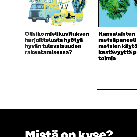
K
K
K
U
U
N
N
A
A
S
Olisiko mielikuvituksen
Kansalaisten
S
S
harjoittelusta hyötyä
metsäpaneeli
S
A
hyvän tulevaisuuden
metsien käyt
A
rakentamisessa?
kestävyyttä p
toimia
Mistä on kyse?