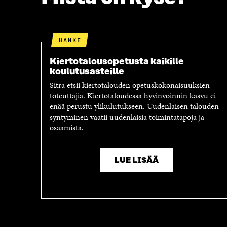
HANKE
Kiertotalousopetusta kaikille
koulutusasteille
Sitra etsii kiertotalouden opetuskokonaisuuksien
toteuttajia. Kiertotaloudessa hyvinvoinnin kasvu ei
enää perustu ylikulutukseen. Uudenlaisen talouden
syntyminen vaatii uudenlaisia toimintatapoja ja
osaamista.
LUE LISÄÄ