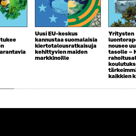
K
I
K
K
U
K
N
U
A
N
Uusi EU-keskus
Yritysten
S
A
 tukee
kannustaa suomalaisia
luontorap
S
S
ön
kiertotalousratkaisuja
nousee uu
A
S
arantavia
kehittyvien maiden
tasolle –
A
markkinoille
rahoitusa
koulutuk
tärkeimmä
kaikkien 