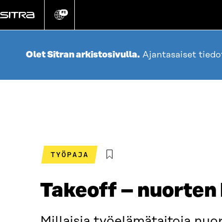
Siirry
suoraan
FI
Vaihda
sivuston
sisältöön
kieli
Olet Sitran arkistosivulla.
Ajantasaiset tied
TYÖPAJA
Takeoff – nuorte
Millaisia työelämätaitoja nuo