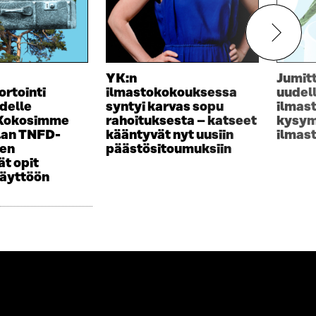
YK:n
Jumit
ortointi
ilmastokokouksessa
uudel
delle
syntyi karvas sopu
ilmas
 Kokosimme
rahoituksesta – katseet
kysym
lan TNFD-
kääntyvät nyt uusiin
ilmas
sen
päästösitoumuksiin
t opit
käyttöön