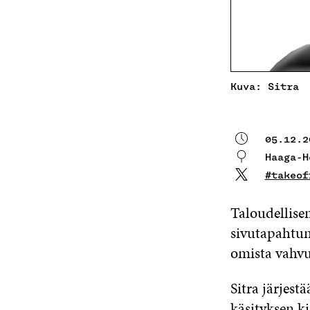
Kuva: Sitra
05.12.2
Haaga-
#takeof
Taloudellise
sivutapahtum
omista vahvu
Sitra järjes
käsityksen k