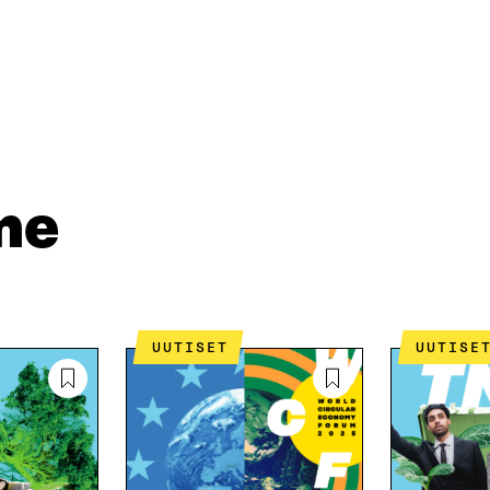
D
P
T
I
O
I
N
S
K
I
T
K
S
I
E
S
L
L
Ä
L
I
A
A
N
V
A
L
me
A
V
I
U
A
N
T
U
K
U
T
K
U
U
I
U
U
U
U
UUTISET
UUTISE
D
U
E
D
S
E
S
S
A
S
I
A