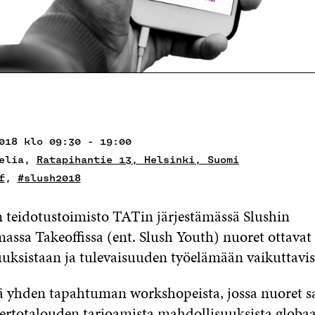
018 klo 09:30 - 19:00
Helia,
Ratapihantie 13, Helsinki, Suomi
f
,
#slush2018
n teidotustoimisto TATin järjestämässä Slushin
assa Takeoffissa (ent. Slush Youth) nuoret ottavat 
uksistaan ja tulevaisuuden työelämään vaikuttavist
tää yhden tapahtuman workshopeista, jossa nuoret s
iertotalouden tarjoamista mahdollisuuksista globaal