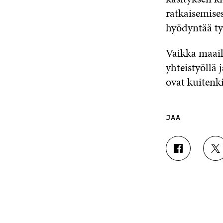
ratkaisemise
hyödyntää ty
Vaikka maailm
yhteistyöllä
ovat kuitenk
JAA
J
J
A
A
A
A
F
T
A
W
C
I
E
T
B
T