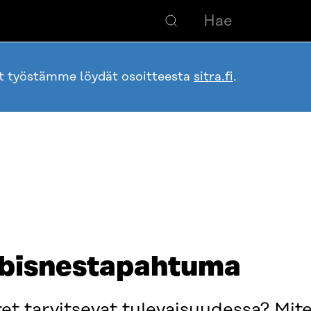
ot työstämme löydät osoitteesta
sitra.fi
.
n bisnestapahtuma
ret tarvitsevat tulevaisuudessa? Mit