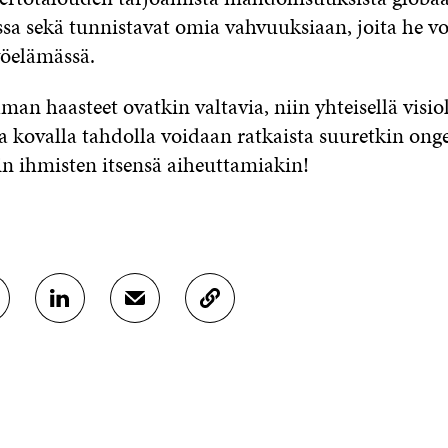
ssa sekä tunnistavat omia vahvuuksiaan, joita he vo
öelämässä.
an haasteet ovatkin valtavia, niin yhteisellä visiol
 ja kovalla tahdolla voidaan ratkaista suuretkin on
in ihmisten itsensä aiheuttamiakin!
J
J
K
A
A
O
A
A
P
L
S
I
I
Ä
O
N
H
I
K
K
A
E
Ö
R