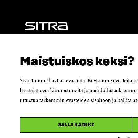
NÄITÄKÖ ETSIT?
Tietosuoja ja käyttöehdot
Maistuiskos keksi?
Evästeasetukset
Ilmoituskanava
Saavutettavuusseloste
Sivustomme käyttää evästeitä. Käytämme evästeitä 
Asiakirjajulkisuuskuvaus
käyttäjät ovat kiinnostuneita ja mahdollistaaksemme 
Sitran digitaalinen viestintä ja
tutustua tarkemmin evästeiden sisältöön ja hallita as
verkkopalvelut
SALLI KAIKKI