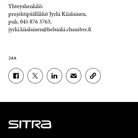
Yhteyshenkilö:
projektipäällikkö Jyrki Kiialainen,
puh. 045 876 3763,
jyrki.kiialainen@helsinki.chamber.fi
JAA
J
J
J
J
K
A
A
A
A
O
A
A
A
A
P
F
T
L
S
I
A
W
I
Ä
O
C
I
N
H
I
E
T
K
K
A
B
T
E
Ö
R
O
E
D
P
T
O
R
I
O
I
K
I
N
S
K