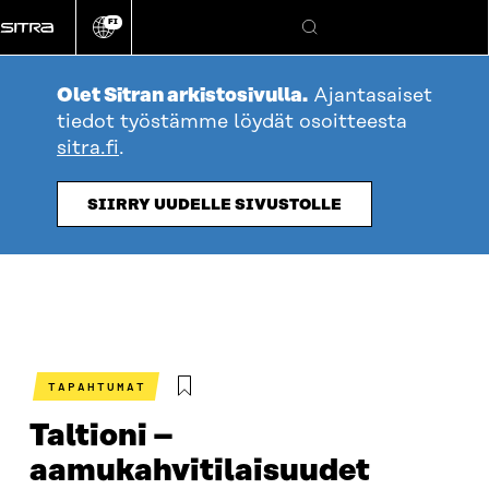
Siirry
FI
suoraan
Vaihda
Hae
sivuston
sisältöön
kieli
Olet Sitran arkistosivulla.
Ajantasaiset
tiedot työstämme löydät osoitteesta
sitra.fi
.
SIIRRY UUDELLE SIVUSTOLLE
TAPAHTUMAT
Taltioni –
aamukahvitilaisuudet