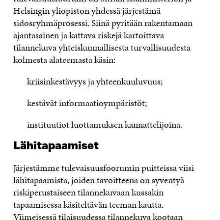
Helsingin yliopiston yhdessä järjestämä
sidosryhmäprosessi. Siinä pyritään rakentamaan
ajantasainen ja kattava riskejä kartoittava
tilannekuva yhteiskunnallisesta turvallisuudesta
kolmesta alateemasta käsin:
kriisinkestävyys ja yhteenkuuluvuus;
kestävät informaatioympäristöt;
instituutiot luottamuksen kannattelijoina.
Lähitapaamiset
Järjestämme tulevaisuusfoorumin puitteissa viisi
lähitapaamista, joiden tavoitteena on syventyä
riskiperustaiseen tilannekuvaan kussakin
tapaamisessa käsiteltävän teeman kautta.
Viimeisessä tilaisuudessa tilannekuva kootaan