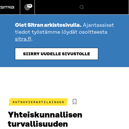
Siirry
FI
suoraan
Vaihda
Hae
sivuston
sisältöön
kieli
Olet Sitran arkistosivulla.
Ajantasaiset
tiedot työstämme löydät osoitteesta
sitra.fi
.
SIIRRY UUDELLE SIVUSTOLLE
KUTSUVIERASTILAISUUS
Yhteiskunnallisen
turvallisuuden