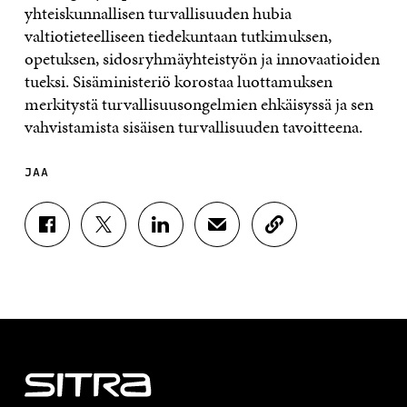
yhteiskunnallisen turvallisuuden hubia
valtiotieteelliseen tiedekuntaan tutkimuksen,
opetuksen, sidosryhmäyhteistyön ja innovaatioiden
tueksi. Sisäministeriö korostaa luottamuksen
merkitystä turvallisuusongelmien ehkäisyssä ja sen
vahvistamista sisäisen turvallisuuden tavoitteena.
JAA
J
J
J
J
K
A
A
A
A
O
A
A
A
A
P
F
T
L
S
I
A
W
I
Ä
O
C
I
N
H
I
E
T
K
K
A
B
T
E
Ö
R
O
E
D
P
T
O
R
I
O
I
K
I
N
S
K