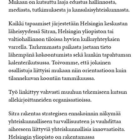
Mukaan on kutsuttu laaja edustus hallinnosta,
mediasta, tutkimuksesta ja kansalaisyhteiskunnasta.
Kaikki tapaamiset järjestetään Helsingin keskustan
läheisyydessä Sitran, Helsingin yliopiston tai
valtiohallinnon tiloissa hyvien kulkuyhteyksien
varrella. Tarkemmasta paikasta jaetaan tieto
lähempänä kokoontumista sekä kunkin tapahtuman
kalenterikutsussa. Toivomme, että jokainen
osallistuja liittyisi mukaan niin orientaatioon kuin
tilannekuvan koontiin tammikuussa.
Työ linkittyy vahvasti muuhun tekemiseen kutsun
allekirjoittaneiden organisaatioissa.
Sitra rakentaa strategisen ennakoinnin näkymää
yhteiskunnalliseen turvallisuuteen ja vauhdittaa
aiheeseen liittyviä yhteiskunnallisia innovaatioita.
Helsingin yliopisto on rakentamassa