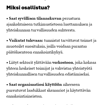
Miksi osallistua?
•
Saat syvällisen tilannekuvan
perustuen
ajankohtaiseen tutkimustietoon luottamuksen ja
yhteiskunnan turvallisuuden suhteesta.
•
Vaikutat tulevaan:
tunnistat tarvittavat toimet ja
muotoilet suosituksia, joilla voidaan parantaa
päätöksenteon ennakointikykyä.
• Liityt sektorit ylittävään
verkostoon
, joka kokoaa
yhteen keskeiset toimijat ja vahvistaa yhteistyötä
yhteiskunnallisen turvallisuuden edistämiseksi.
•
Saat organisaatiosi käyttöön
aiheeseen
pureutuvat laadukkaat skenaariot ja käytettävän
ennakointiaineiston.