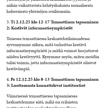
niihin vaikuttavista kehityskuluista sosiaalisesta
koheesiosta yhteisöjen resilienssiin.
3.
Ti 2.12.25 klo 12-17 Temaattinen tapaaminen
2: Kestävät informaatioympäristöt
Toisessa temaattisessa keskustelutilaisuudessa
syvennymme siihen, mitä tarkoittaa kestävä
informaatioympäristö ja mitkä voimat horjuttavat
näiden kestävyyttä. Kysymme myös, miten meidän
tulisi toimia, jotta informaatioympäristöt olisivat
kestävämpiä.
4.
Pe 12.12.25 klo 8-13 Temaattinen tapaaminen
3: Luottamusta kannattelevat instituutiot
Viimeisessä temaattisessa tapaamisessa
keskustelemme siitä, mikä on erilaisten
instituutioiden rooli yhteiskunnallisen