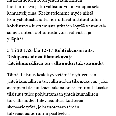
luottamuksen ja turvallisuuden rakentajina sekä
kannattelijoina. Keskustelemme myös niistä
kehityskuluista, jotka horjuttavat instituutioihin
kohdistuvaa luottamusta yrittäen löytää vastauksia
siihen, miten luottamusta voisi vahvistaa ja
ylläpitää.
5.
Ti 20.1.26 klo 12-17 Kohti skenaarioita:
Riskiperustainen tilannekuva ja
yhteiskunnallisen turvallisuuden tulevaisuude
t
Tämä tilaisuus keskittyy vetämään yhteen sen
yhteiskunnallisen turvallisuuden tilannekuvan, joka
aiempien tilaisuuksien aikana on rakentunut. Lisäksi
tilaisuus tulee pohjustamaan yhteiskunnallisen
turvallisuuden tulevaisuuksia koskevaa
skenaariotyötä, joka tuotetaan tämän
tulevaisuusfoorumin päätteeksi.