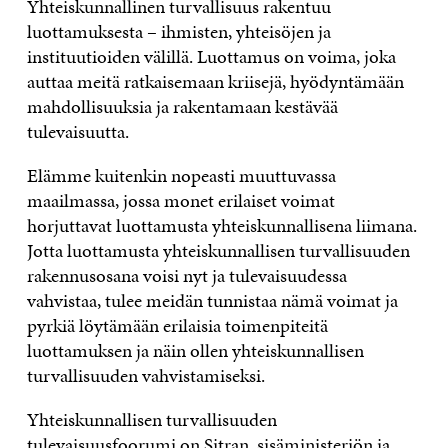
Yhteiskunnallinen turvallisuus rakentuu
luottamuksesta – ihmisten, yhteisöjen ja
instituutioiden välillä. Luottamus on voima, joka
auttaa meitä ratkaisemaan kriisejä, hyödyntämään
mahdollisuuksia ja rakentamaan kestävää
tulevaisuutta.
Elämme kuitenkin nopeasti muuttuvassa
maailmassa, jossa monet erilaiset voimat
horjuttavat luottamusta yhteiskunnallisena liimana.
Jotta luottamusta yhteiskunnallisen turvallisuuden
rakennusosana voisi nyt ja tulevaisuudessa
vahvistaa, tulee meidän tunnistaa nämä voimat ja
pyrkiä löytämään erilaisia toimenpiteitä
luottamuksen ja näin ollen yhteiskunnallisen
turvallisuuden vahvistamiseksi.
Yhteiskunnallisen turvallisuuden
tulevaisuusfoorumi on Sitran, sisäministeriön ja