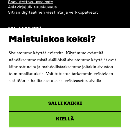
Saavutettavuusseloste
V
A
V
A
L
Asiakirjajulkisuuskuvaus
A
U
A
V
I
Sitran digitaalinen viestintä ja verkkopalvelut
U
T
U
A
N
T
U
T
U
K
U
U
U
T
K
OTA YHTEYTTÄ
U
U
U
U
I
Suomen itsenäisyyden juhlarahasto Sitra
U
U
U
U
Maistuiskos keksi?
Itämerenkatu 11-13, PL 160,
U
D
U
U
00181 Helsinki
D
E
D
U
E
S
E
D
Sivustomme käyttää evästeitä. Käytämme evästeitä
Puhelin +358 294 618 991
S
S
S
E
Sähköpostiosoite
nähdäksemme mistä sisällöistä sivustomme käyttäjät ovat
S
A
S
S
etunimi.sukunimi@sitra.fi tai sitra@sitra.fi
kiinnostuneita ja mahdollistaaksemme joitakin sivuston
A
I
A
S
I
K
I
A
Saapumisohjeet
toiminnallisuuksia. Voit tutustua tarkemmin evästeiden
K
K
K
I
sisältöön ja hallita asetuksiasi evästeasetus-sivulla
Y-tunnus 0202132-3
K
U
K
K
U
N
U
K
N
A
N
U
OLEMME NÄISSÄ SOMEISSA
A
S
A
N
SALLI KAIKKI
S
S
S
A
Facebook
Avautuu
S
A
S
S
uudessa
A
A
S
Linkedin
ikkunassa
KIELLÄ
A
Avautuu
uudessa