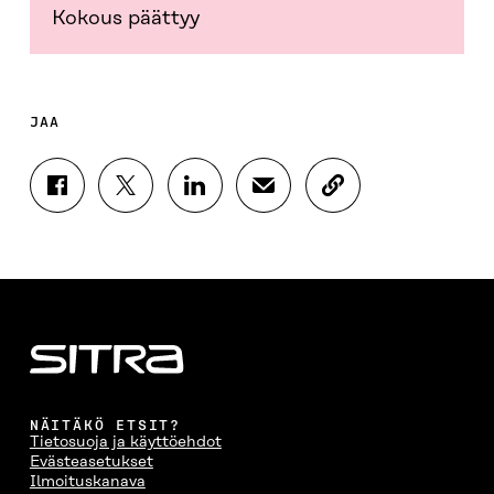
Kokous päättyy
JAA
J
J
J
J
K
A
A
A
A
O
A
A
A
A
P
F
T
L
S
I
A
W
I
Ä
O
C
I
N
H
I
E
T
K
K
A
B
T
E
Ö
R
O
E
D
P
T
O
R
I
O
I
K
I
N
S
K
I
S
I
T
K
NÄITÄKÖ ETSIT?
S
S
S
I
E
Tietosuoja ja käyttöehdot
S
Ä
S
L
L
Evästeasetukset
A
A
Ä
L
I
Ilmoituskanava
A
V
A
A
N