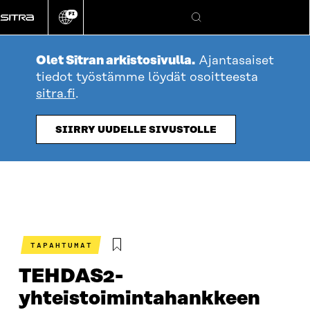
Siirry
FI
suoraan
Vaihda
Hae
sivuston
sisältöön
kieli
Olet Sitran arkistosivulla.
Ajantasaiset
tiedot työstämme löydät osoitteesta
sitra.fi
.
SIIRRY UUDELLE SIVUSTOLLE
TAPAHTUMAT
TEHDAS2-
yhteistoimintahankkeen