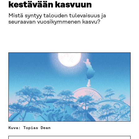
kestävään kasvuun
Mistä syntyy talouden tulevaisuus ja
seuraavan vuosikymmenen kasvu?
ILMOITTAUTUMINEN
OHJELMA
OTA YHTEYTT
Kuva: Topias Dean