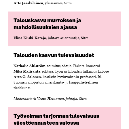
Atte Jääskeläinen
, yliasiamies, Sitra
Talouskasvu murroksen ja
mahdollisuuksien ajassa
Elina Kiiski-Kataja
, johtava asiantuntija, Sitra
Talouden kasvun tulevaisuudet
Nathalie Ahlström
, toimitusjohtaja, Fiskars-konserni
Mika Maliranta
, johtaja, Työn ja talouden tutkimus Labore
Arto O. Salonen
, kestävän hyvinvoinnin professori, Itä-
Suomen yliopiston yhteiskunta- ja kauppatieteellisen
tiedekunta
Moderaattori:
Veera Heinonen
,
johtaja, Sitra
Työvoiman tarjonnan tulevaisuus
väestöennusteen valossa