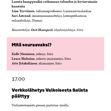
Luonto kumppaniksi ratkomaan talouden ja hyvinvoinnin
haasteita
Liisa Tyrväinen
, tutkimusprofessori, Luonnonvarakeskus
Sari Åstrand
, maisemasuunnittelija, lastenpsykiatrian
erikoislääkäri, Nomaji
Haastattelija:
Outi Haanperä
, ohjelmajohtaja, Sitra
Mitä seuraavaksi?
Kalle Nieminen
, johtaja, Sitra
Laura Halenius
, johtava asiantuntija, Sitra
Atte Jääskeläinen
, yliasiamies, Sitra
17.00
Verkkolähetys Valkoisesta Salista
päättyy
Verkostoitumista pienen purtavan äärellä.