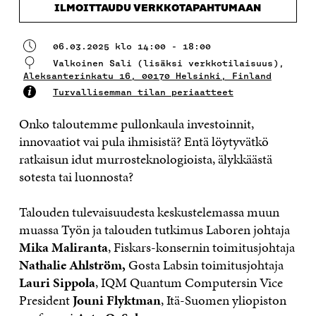
ILMOITTAUDU VERKKOTAPAHTUMAAN
06.03.2025 klo 14:00 - 18:00
Valkoinen Sali (lisäksi verkkotilaisuus),
Aleksanterinkatu 16, 00170 Helsinki, Finland
Turvallisemman tilan periaatteet
Onko taloutemme pullonkaula investoinnit,
innovaatiot vai pula ihmisistä? Entä löytyvätkö
ratkaisun idut murrosteknologioista, älykkäästä
sotesta tai luonnosta?
Talouden tulevaisuudesta keskustelemassa muun
muassa Työn ja talouden tutkimus Laboren johtaja
Mika Maliranta
, Fiskars-konsernin toimitusjohtaja
Nathalie Ahlström,
Gosta Labsin toimitusjohtaja
Lauri Sippola
, IQM Quantum Computersin Vice
President
Jouni Flyktman
, Itä-Suomen yliopiston