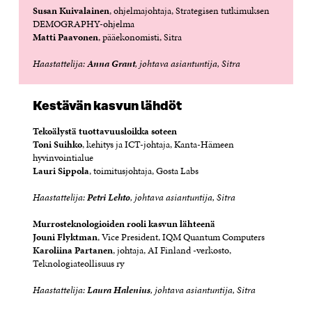
Susan Kuivalainen
, ohjelmajohtaja, Strategisen tutkimuksen
DEMOGRAPHY-ohjelma
Matti Paavonen
, pääekonomisti, Sitra
Haastattelija:
Anna Grant
, johtava asiantuntija, Sitra
Kestävän kasvun lähdöt
Tekoälystä tuottavuusloikka soteen
Toni Suihko
, kehitys ja ICT-johtaja, Kanta-Hämeen
hyvinvointialue
Lauri Sippola
, toimitusjohtaja, Gosta Labs
Haastattelija:
Petri Lehto
, johtava asiantuntija, Sitra
Murrosteknologioiden rooli kasvun lähteenä
Jouni Flyktman
, Vice President, IQM Quantum Computers
Karoliina Partanen
, johtaja, AI Finland -verkosto,
Teknologiateollisuus ry
Haastattelija:
Laura Halenius
, johtava asiantuntija, Sitra