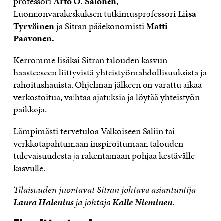
professori
Arto O. Salonen
,
Luonnonvarakeskuksen tutkimusprofessori
Liisa
Tyrväinen
ja Sitran pääekonomisti
Matti
Paavonen.
Kerromme lisäksi Sitran talouden kasvun
haasteeseen liittyvistä yhteistyömahdollisuuksista ja
rahoitushauista. Ohjelman jälkeen on varattu aikaa
verkostoitua, vaihtaa ajatuksia ja löytää yhteistyön
paikkoja.
Lämpimästi tervetuloa
Valkoiseen Saliin
tai
verkkotapahtumaan inspiroitumaan talouden
tulevaisuudesta ja rakentamaan pohjaa kestävälle
kasvulle.
Tilaisuuden juontavat Sitran johtava asiantuntija
Laura Halenius
ja johtaja
Kalle Nieminen
.