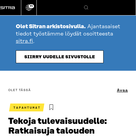
Siirry
FI
suoraan
Vaihda
Hae
sivuston
sisältöön
kieli
Olet Sitran arkistosivulla.
Ajantasaiset
tiedot työstämme löydät osoitteesta
sitra.fi
.
SIIRRY UUDELLE SIVUSTOLLE
table_of_contents
Avaa
OLET TÄSSÄ
TAPAHTUMAT
Tekoja tulevaisuudelle:
Ratkaisuja talouden