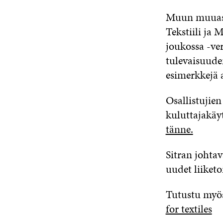
Muun muuassa
Tekstiili ja 
joukossa -ve
tulevaisuuden
esimerkkejä 
Osallistujien
kuluttajakäy
tänne.
Sitran johta
uudet liiket
Tutustu myös
for textiles