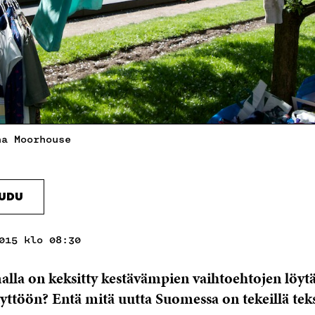
na Moorhouse
AUDU
015 klo 08:30
lla on keksitty kestävämpien vaihtoehtojen löyt
äyttöön? Entä mitä uutta Suomessa on tekeillä tekst