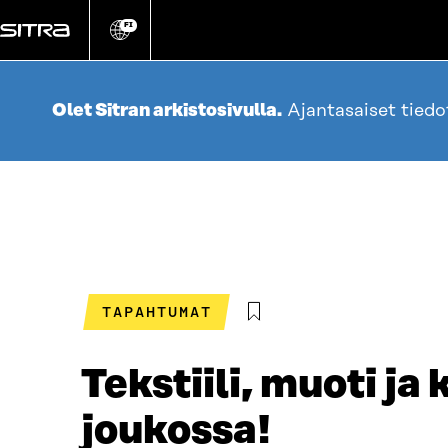
Siirry
suoraan
FI
Vaihda
sivuston
sisältöön
kieli
Olet Sitran arkistosivulla.
Ajantasaiset tied
TAPAHTUMAT
Tekstiili, muoti ja
joukossa!