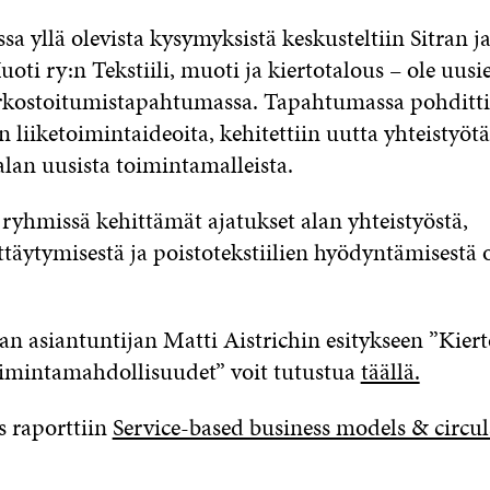
 yllä olevista kysymyksistä keskusteltiin Sitran 
Muoti ry:n Tekstiili, muoti ja kiertotalous – ole uusi
rkostoitumistapahtumassa. Tapahtumassa pohdittii
 liiketoimintaideoita, kehitettiin uutta yhteistyötä 
alan uusista toimintamalleista.
 ryhmissä kehittämät ajatukset alan yhteistyöstä,
ttäytymisestä ja poistotekstiilien hyödyntämisestä
van asiantuntijan Matti Aistrichin esitykseen ”Kier
oimintamahdollisuudet” voit tutustua
täällä.
 raporttiin
Service-based business models & circula