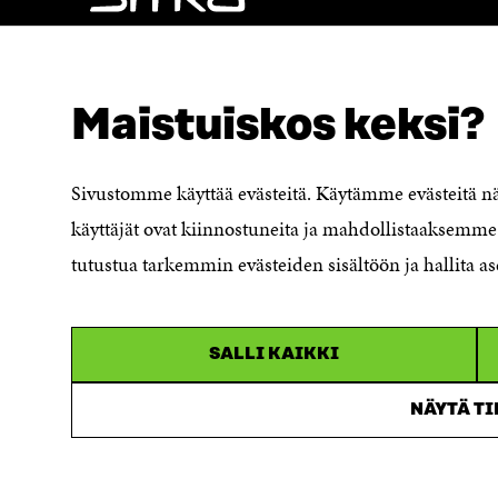
NÄITÄKÖ ETSIT?
Tietosuoja ja käyttöehdot
Maistuiskos keksi?
Evästeasetukset
Ilmoituskanava
Saavutettavuusseloste
Sivustomme käyttää evästeitä. Käytämme evästeitä 
Asiakirjajulkisuuskuvaus
käyttäjät ovat kiinnostuneita ja mahdollistaaksemme 
Sitran digitaalinen viestintä ja
tutustua tarkemmin evästeiden sisältöön ja hallita as
verkkopalvelut
SALLI KAIKKI
NÄYTÄ T