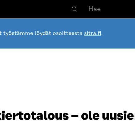
ot työstämme löydät osoitteesta
sitra.fi
.
 kiertotalous – ole uusi