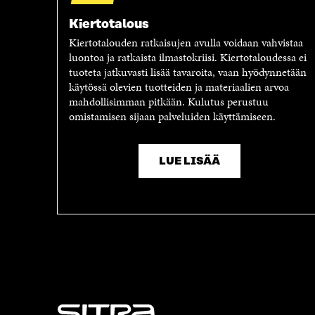
A
V
V
A
Kiertotalous
A
U
Kiertotalouden ratkaisujen avulla voidaan vahvistaa
U
T
luontoa ja ratkaista ilmastokriisi. Kiertotaloudessa ei
T
U
tuoteta jatkuvasti lisää tavaroita, vaan hyödynnetään
U
U
käytössä olevien tuotteiden ja materiaalien arvoa
U
U
mahdollisimman pitkään. Kulutus perustuu
U
U
omistamisen sijaan palveluiden käyttämiseen.
U
D
D
E
E
S
S
S
LUE LISÄÄ
S
A
A
I
I
K
K
K
K
U
U
N
N
A
A
S
S
S
S
A
A