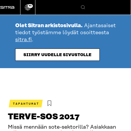
Siirry
FI
suoraan
Vaihda
Hae
sivuston
sisältöön
kieli
Olet Sitran arkistosivulla.
Ajantasaiset
tiedot työstämme löydät osoitteesta
sitra.fi
.
SIIRRY UUDELLE SIVUSTOLLE
TAPAHTUMAT
TERVE-SOS 2017
Missä mennään sote-sektorilla? Asiakkaan