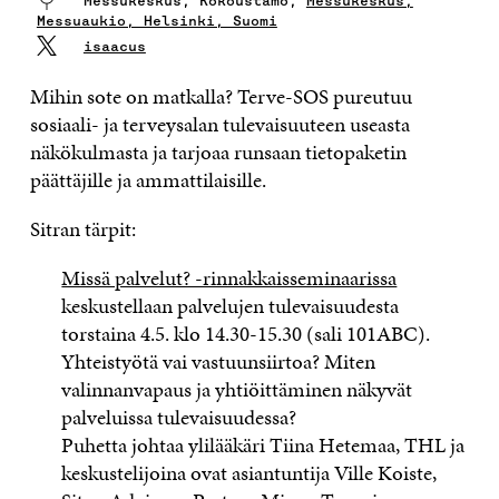
Messukeskus, Kokoustamo,
Messukeskus,
Messuaukio, Helsinki, Suomi
isaacus
Mihin sote on matkalla? Terve-SOS pureutuu
sosiaali- ja terveysalan tulevaisuuteen useasta
näkökulmasta ja tarjoaa runsaan tietopaketin
päättäjille ja ammattilaisille.
Sitran tärpit:
Missä palvelut? -rinnakkaisseminaarissa
keskustellaan palvelujen tulevaisuudesta
torstaina 4.5. klo 14.30-15.30 (sali 101ABC).
Yhteistyötä vai vastuunsiirtoa? Miten
valinnanvapaus ja yhtiöittäminen näkyvät
palveluissa tulevaisuudessa?
Puhetta johtaa ylilääkäri Tiina Hetemaa, THL ja
keskustelijoina ovat asiantuntija Ville Koiste,