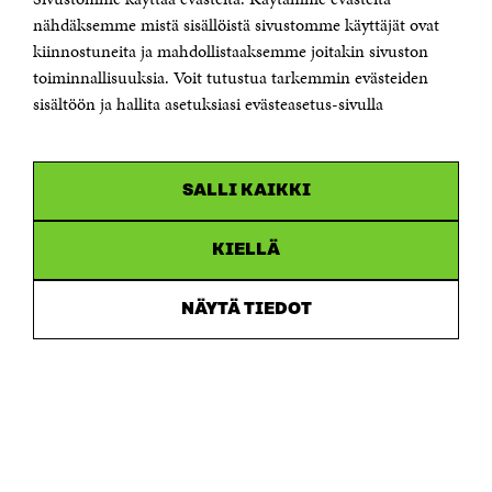
Sähköpostiosoite
nähdäksemme mistä sisällöistä sivustomme käyttäjät ovat
etunimi.sukunimi@sitra.fi tai sitra@sitra.fi
kiinnostuneita ja mahdollistaaksemme joitakin sivuston
Saapumisohjeet
toiminnallisuuksia. Voit tutustua tarkemmin evästeiden
sisältöön ja hallita asetuksiasi evästeasetus-sivulla
Y-tunnus 0202132-3
OLEMME NÄISSÄ SOMEISSA
SALLI KAIKKI
Facebook
Avautuu
uudessa
Linkedin
ikkunassa
KIELLÄ
Avautuu
uudessa
Youtube
ikkunassa
Avautuu
NÄYTÄ TIEDOT
uudessa
Instagram
ikkunassa
Avautuu
uudessa
ikkunassa