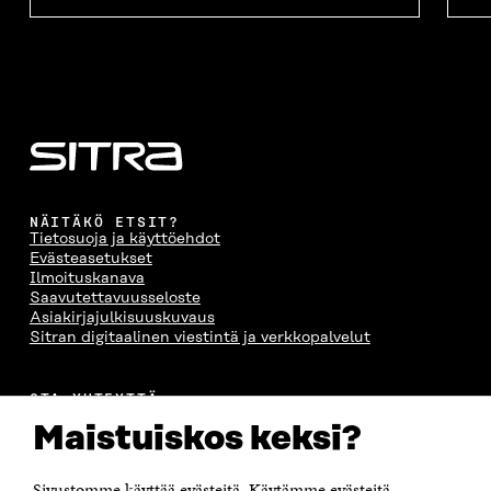
NÄITÄKÖ ETSIT?
Tietosuoja ja käyttöehdot
Evästeasetukset
Ilmoituskanava
Saavutettavuusseloste
Asiakirjajulkisuuskuvaus
Sitran digitaalinen viestintä ja verkkopalvelut
OTA YHTEYTTÄ
Suomen itsenäisyyden juhlarahasto Sitra
Maistuiskos keksi?
Itämerenkatu 11-13, PL 160,
00181 Helsinki
Sivustomme käyttää evästeitä. Käytämme evästeitä
Puhelin +358 294 618 991