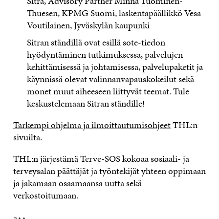
Sitra, Advisory Partner Minna Tuominen-
Thuesen, KPMG Suomi, laskentapäällikkö Vesa
Voutilainen, Jyväskylän kaupunki
Sitran ständillä ovat esillä sote-tiedon
hyödyntäminen tutkimuksessa, palvelujen
kehittämisessä ja johtamisessa, palvelupaketit ja
käynnissä olevat valinnanvapauskokeilut sekä
monet muut aiheeseen liittyvät teemat. Tule
keskustelemaan Sitran ständille!
Tarkempi ohjelma ja ilmoittautumisohjeet
THL:n
sivuilta.
THL:n järjestämä Terve-SOS kokoaa sosiaali- ja
terveysalan päättäjät ja työntekijät yhteen oppimaan
ja jakamaan osaamaansa uutta sekä
verkostoitumaan.