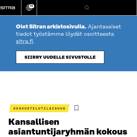
Siirry
FI
suoraan
Vaihda
Hae
sivuston
sisältöön
kieli
Olet Sitran arkistosivulla.
Ajantasaiset
tiedot työstämme löydät osoitteesta
sitra.fi
.
SIIRRY UUDELLE SIVUSTOLLE
KESKUSTELUTILAISUUS
Kansallisen
asiantuntijaryhmän kokous