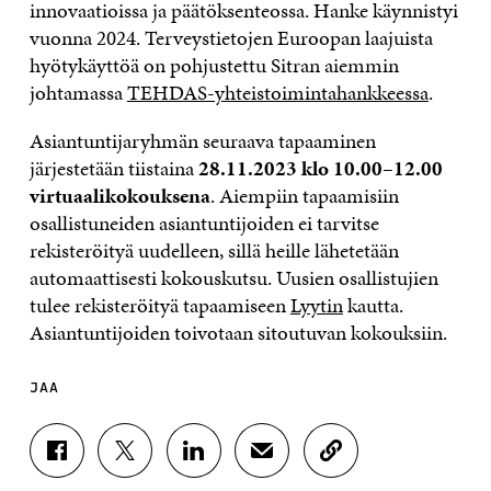
innovaatioissa ja päätöksenteossa. Hanke käynnistyi
vuonna 2024. Terveystietojen Euroopan laajuista
hyötykäyttöä on pohjustettu Sitran aiemmin
johtamassa
TEHDAS-yhteistoimintahankkeessa
.
Asiantuntijaryhmän seuraava tapaaminen
järjestetään tiistaina
28.11.2023 klo 10.00–12.00
virtuaalikokouksena
. Aiempiin tapaamisiin
osallistuneiden asiantuntijoiden ei tarvitse
rekisteröityä uudelleen, sillä heille lähetetään
automaattisesti kokouskutsu. Uusien osallistujien
tulee rekisteröityä tapaamiseen
Lyytin
kautta.
Asiantuntijoiden toivotaan sitoutuvan kokouksiin.
JAA
J
J
J
J
K
A
A
A
A
O