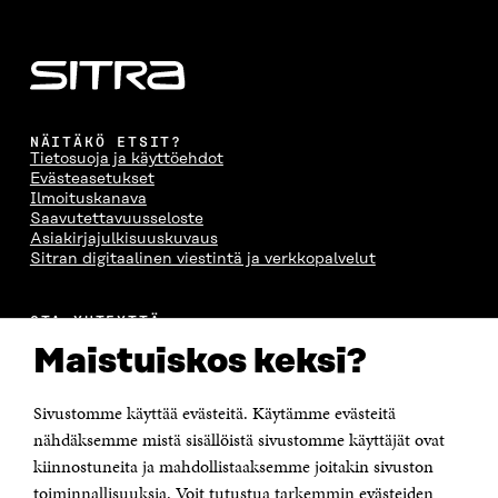
S
A
S
S
A
I
A
S
I
K
I
A
K
K
K
I
K
U
K
K
U
N
U
K
N
A
N
U
NÄITÄKÖ ETSIT?
A
S
A
N
Tietosuoja ja käyttöehdot
S
S
S
A
Evästeasetukset
S
A
S
S
Ilmoituskanava
A
A
S
Saavutettavuusseloste
A
Asiakirjajulkisuuskuvaus
Sitran digitaalinen viestintä ja verkkopalvelut
OTA YHTEYTTÄ
Suomen itsenäisyyden juhlarahasto Sitra
Maistuiskos keksi?
Itämerenkatu 11-13, PL 160,
00181 Helsinki
Sivustomme käyttää evästeitä. Käytämme evästeitä
Puhelin +358 294 618 991
Sähköpostiosoite
nähdäksemme mistä sisällöistä sivustomme käyttäjät ovat
etunimi.sukunimi@sitra.fi tai sitra@sitra.fi
kiinnostuneita ja mahdollistaaksemme joitakin sivuston
Saapumisohjeet
toiminnallisuuksia. Voit tutustua tarkemmin evästeiden