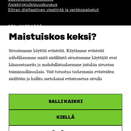
Asiakirjajulkisuuskuvaus
Sitran digitaalinen viestintä ja verkkopalvelut
OTA YHTEYTTÄ
Suomen itsenäisyyden juhlarahasto Sitra
Maistuiskos keksi?
Itämerenkatu 11-13, PL 160,
00181 Helsinki
Sivustomme käyttää evästeitä. Käytämme evästeitä
Puhelin +358 294 618 991
Sähköpostiosoite
nähdäksemme mistä sisällöistä sivustomme käyttäjät ovat
etunimi.sukunimi@sitra.fi tai sitra@sitra.fi
kiinnostuneita ja mahdollistaaksemme joitakin sivuston
Saapumisohjeet
toiminnallisuuksia. Voit tutustua tarkemmin evästeiden
sisältöön ja hallita asetuksiasi evästeasetus-sivulla
Y-tunnus 0202132-3
OLEMME NÄISSÄ SOMEISSA
SALLI KAIKKI
Facebook
Avautuu
uudessa
Linkedin
ikkunassa
KIELLÄ
Avautuu
uudessa
Youtube
ikkunassa
Avautuu