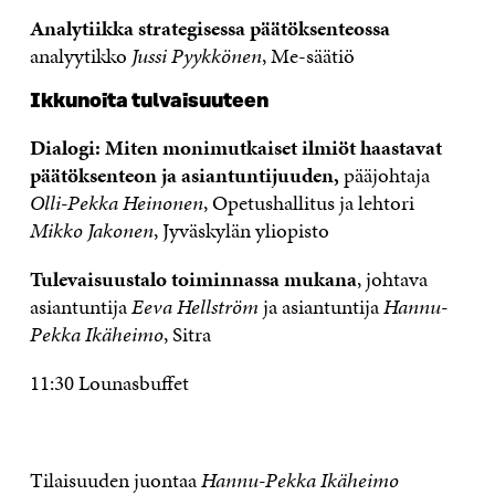
Analytiikka strategisessa päätöksenteossa
analyytikko
Jussi Pyykkönen
, Me-säätiö
Ikkunoita tulvaisuuteen
Dialogi: Miten monimutkaiset ilmiöt haastavat
päätöksenteon ja asiantuntijuuden,
pääjohtaja
Olli-Pekka Heinonen
, Opetushallitus ja lehtori
Mikko Jakonen
, Jyväskylän yliopisto
Tulevaisuustalo toiminnassa mukana
, johtava
asiantuntija
Eeva Hellström
ja asiantuntija
Hannu-
Pekka Ikäheimo
, Sitra
11:30 Lounasbuffet
Tilaisuuden juontaa
Hannu-Pekka Ikäheimo