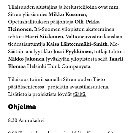
Tilaisuuden alustajina ja keskustelijoina ovat mm.
Sitran yliasiamies
Mikko Kosonen
,
Opetushallituksen pääjohtaja
Olli-Pekka
Heinonen
, Itä-Suomen yliopiston akateeminen
rehtori
Harri Siiskonen
, Valtioneuvoston kanslian
tiedeasiantuntija
Kaisa Lähteenmäki-Smith
, Me-
Säätiön analyytikko
Jussi Pyykkönen
, tutkijatohtori
Mikko Jakonen
Jyväskylän yliopistosta sekä
Taneli
Elomaa
Helsinki Think Companysta.
Tilaisuus toimii samalla Sitran uuden Tieto
päätöksenteossa -projektin avaustilaisuutena.
Lisätietoja projektista löydät
täältä.
Ohjelma
8:30 Aamukahvi