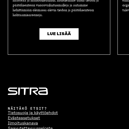
haasteita ja mahdollisuuksia, kokeilemme uusia tiedon ja
enna
A
A
S
päätöksenteon vuorovaikutusmalleja ja autamme
orga
A
kehittämään olemassa olevia tiedon ja päätöksenteon
tule
kohtaamisareenoja.
LUE LISÄÄ
NÄITÄKÖ ETSIT?
Tietosuoja ja käyttöehdot
Evästeasetukset
Ilmoituskanava
Saavutettavuusseloste