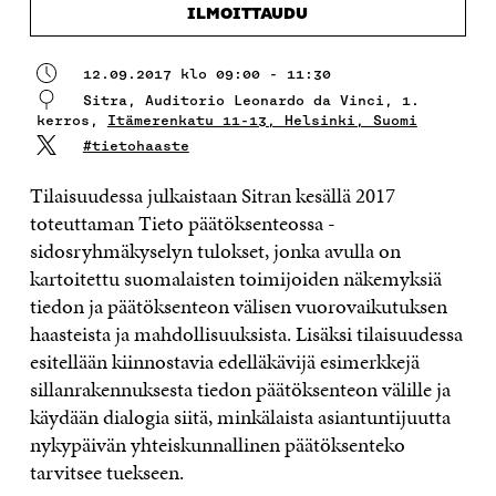
ILMOITTAUDU
12.09.2017 klo 09:00 - 11:30
Sitra, Auditorio Leonardo da Vinci, 1.
kerros,
Itämerenkatu 11-13, Helsinki, Suomi
#tietohaaste
Tilaisuudessa julkaistaan Sitran kesällä 2017
toteuttaman Tieto päätöksenteossa -
sidosryhmäkyselyn tulokset, jonka avulla on
kartoitettu suomalaisten toimijoiden näkemyksiä
tiedon ja päätöksenteon välisen vuorovaikutuksen
haasteista ja mahdollisuuksista. Lisäksi tilaisuudessa
esitellään kiinnostavia edelläkävijä esimerkkejä
sillanrakennuksesta tiedon päätöksenteon välille ja
käydään dialogia siitä, minkälaista asiantuntijuutta
nykypäivän yhteiskunnallinen päätöksenteko
tarvitsee tuekseen.