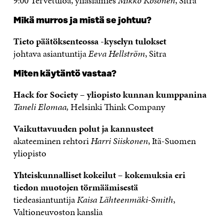
9:00 Tervetuloa, yliasiamies
Mikko Kosonen
, Sitra
Mikä murros ja mistä se johtuu?
Tieto päätöksenteossa -kyselyn tulokset
johtava asiantuntija
Eeva Hellström
, Sitra
Miten käytäntö vastaa?
Hack for Society – yliopisto kunnan kumppanina
Taneli Elomaa,
Helsinki Think Company
Vaikuttavuuden polut ja kannusteet
akateeminen rehtori
Harri Siiskonen
, Itä-Suomen
yliopisto
Yhteiskunnalliset kokeilut – kokemuksia eri
tiedon muotojen törmäämisestä
tiedeasiantuntija
Kaisa Lähteenmäki-Smith
,
Valtioneuvoston kanslia