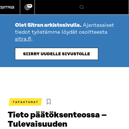
Siirry
FI
suoraan
Vaihda
Hae
sivuston
sisältöön
kieli
Olet Sitran arkistosivulla.
Ajantasaiset
tiedot työstämme löydät osoitteesta
sitra.fi
.
SIIRRY UUDELLE SIVUSTOLLE
TAPAHTUMAT
Tieto päätöksenteossa –
Tulevaisuuden