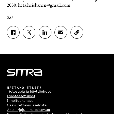
2030, heta.heiskanen@gmail.com
JAA
J
J
J
J
K
A
A
A
A
O
A
A
A
A
P
F
T
L
S
I
A
W
I
Ä
O
C
I
N
H
I
E
T
K
K
A
B
T
E
Ö
R
O
E
D
P
T
O
R
I
O
I
K
I
N
S
K
I
S
I
T
K
NÄITÄKÖ ETSIT?
S
S
S
I
E
Tietosuoja ja käyttöehdot
S
Ä
S
L
L
Evästeasetukset
A
A
Ä
L
I
Ilmoituskanava
A
V
A
A
N
Saavutettavuusseloste
V
A
V
A
L
Asiakirjajulkisuuskuvaus
A
U
A
V
I