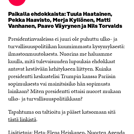
uudessa
ikkunassa
Paikalla ehdokkaista: Tuula Haatainen,
Pekka Haavisto, Merja Kyllönen, Matti
Vanhanen, Paavo Väyrynen ja Nils Torvalds
Presidentinvaaleissa ei juuri ole puhuttu ulko- ja
turvallisuuspolitiikan kuumimmasta kysymyksestä:
ilmastonmuutoksesta. Nuorina me haluamme
kuulla, mitä tulevaisuuden lupauksia ehdokkaat
antavat kestävään kehitykseen liittyen. Kuinka
presidentti keskustelisi Trumpin kanssa Pariisin
sopimuksesta vai mainitsisiko hän sopimusta
lainkaan? Miten presidentti ottaisi nuoret mukaan
ulko- ja turvallisuuspolitiikkaan?
Tapahtuma on taltioitu ja pääset katsomaan sitä
tästä linkistä
.
Lisätietoja: Heta-Elena Heiskanen, Nuorten Agenda