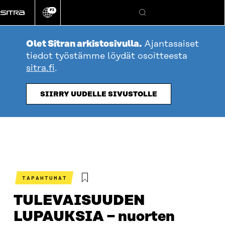
Siirry
FI
suoraan
Vaihda
Hae
sivuston
sisältöön
kieli
Olet Sitran arkistosivulla.
Ajantasaiset
tiedot työstämme löydät osoitteesta
sitra.fi
.
SIIRRY UUDELLE SIVUSTOLLE
TAPAHTUMAT
TULEVAISUUDEN
LUPAUKSIA − nuorten